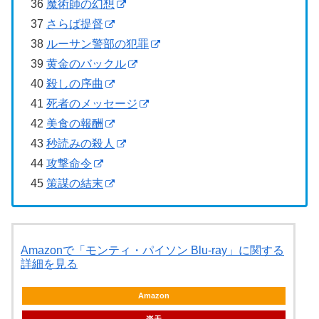
36
魔術師の幻想
37
さらば提督
38
ルーサン警部の犯罪
39
黄金のバックル
40
殺しの序曲
41
死者のメッセージ
42
美食の報酬
43
秒読みの殺人
44
攻撃命令
45
策謀の結末
Amazonで「モンティ・パイソン Blu-ray」に関する
詳細を見る
Amazon
楽天