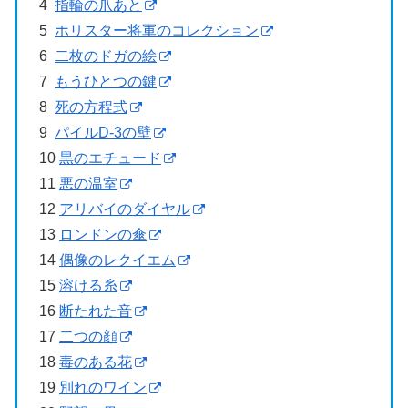
4
指輪の爪あと
5
ホリスター将軍のコレクション
6
二枚のドガの絵
7
もうひとつの鍵
8
死の方程式
9
パイルD-3の壁
10
黒のエチュード
11
悪の温室
12
アリバイのダイヤル
13
ロンドンの傘
14
偶像のレクイエム
15
溶ける糸
16
断たれた音
17
二つの顔
18
毒のある花
19
別れのワイン