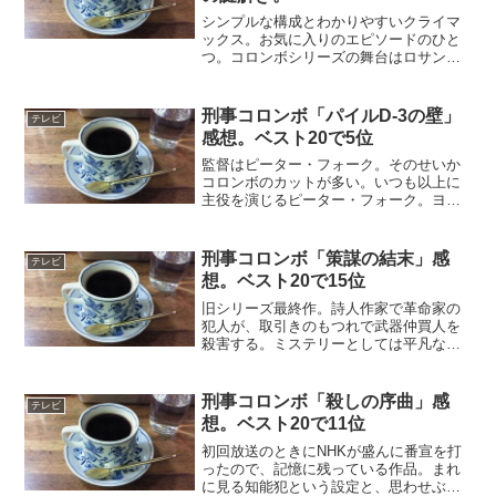
シンプルな構成とわかりやすいクライマ
ックス。お気に入りのエピソードのひと
つ。コロンボシリーズの舞台はロサンゼ
ルス。カリフォルニアの青い空とフット
ボールは西海岸の雰囲気にぴったりだ。
犯人はフットボールチームの雇われ重
刑事コロンボ「パイルD-3の壁」
テレビ
役。実権を自分のものにしよ...
感想。ベスト20で5位
監督はピーター・フォーク。そのせいか
コロンボのカットが多い。いつも以上に
主役を演じるピーター・フォーク。ヨレ
ヨレコートと葉巻のポーズをとるコロン
ボの一人舞台といった感じ。犯人は著名
な建築家。トラブルから出資者の実業家
刑事コロンボ「策謀の結末」感
テレビ
を殺害する。出資の継続の...
想。ベスト20で15位
旧シリーズ最終作。詩人作家で革命家の
犯人が、取引きのもつれで武器仲買人を
殺害する。ミステリーとしては平凡なエ
ピソード。切れ味鋭いコロンボの推理や
犯人の追い込みは見られない。だが、ド
ラマとしてはなかなか面白い。背景に北
刑事コロンボ「殺しの序曲」感
テレビ
アイルランドのテロの問題...
想。ベスト20で11位
初回放送のときにNHKが盛んに番宣を打
ったので、記憶に残っている作品。まれ
に見る知能犯という設定と、思わせぶり