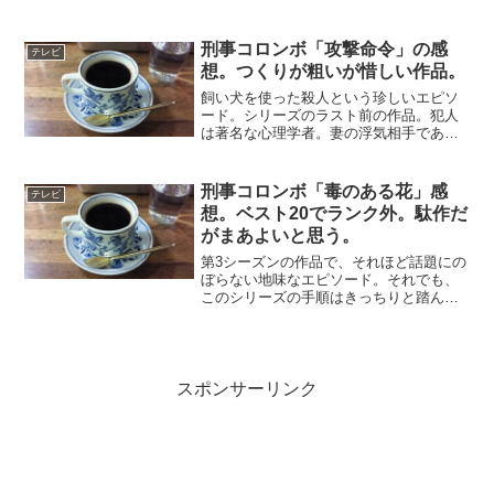
のセリフに、どんな犯人が登場するのか
と楽しみにしていた記憶がある。知能指
数が高いメンバーが集まるシグマ協会が
刑事コロンボ「攻撃命令」の感
テレビ
舞台。犯人は会計士で、...
想。つくりが粗いが惜しい作品。
飼い犬を使った殺人という珍しいエピソ
ード。シリーズのラスト前の作品。犯人
は著名な心理学者。妻の浮気相手である
助手を殺害しようと計画する。ドーベル
マン犬を密かに調教し、合い言葉を聞く
と人を攻撃するように覚え込ませる。電
刑事コロンボ「毒のある花」感
テレビ
話で助手を呼び出し、犬の...
想。ベスト20でランク外。駄作だ
がまあよいと思う。
第3シーズンの作品で、それほど話題にの
ぼらない地味なエピソード。それでも、
このシリーズの手順はきっちりと踏んで
いる。犯人は化粧会社の女性社長。業績
低迷のため、画期的新製品の投入で復活
を目論む。開発した新製品を盗みライバ
ル会社に売り込もうとし...
スポンサーリンク