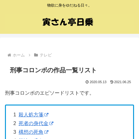
物欲に身をゆだねる日々。
ホーム
テレビ
刑事コロンボの作品一覧リスト
2020.05.13
2021.06.25
刑事コロンボのエピソードリストです。
1
殺人処方箋
2
死者の身代金
3
構想の死角