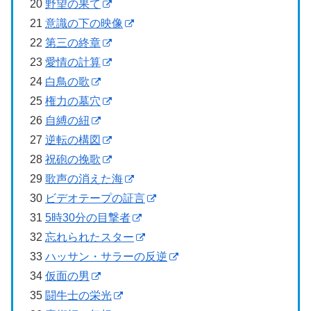
20
野望の果て
21
意識の下の映像
22
第三の終章
23
愛情の計算
24
白鳥の歌
25
権力の墓穴
26
自縛の紐
27
逆転の構図
28
祝砲の挽歌
29
歌声の消えた海
30
ビデオテープの証言
31
5時30分の目撃者
32
忘れられたスター
33
ハッサン・サラーの反逆
34
仮面の男
35
闘牛士の栄光