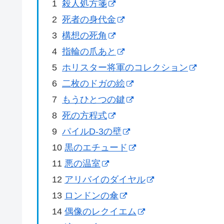
1
殺人処方箋
2
死者の身代金
3
構想の死角
4
指輪の爪あと
5
ホリスター将軍のコレクション
6
二枚のドガの絵
7
もうひとつの鍵
8
死の方程式
9
パイルD-3の壁
10
黒のエチュード
11
悪の温室
12
アリバイのダイヤル
13
ロンドンの傘
14
偶像のレクイエム