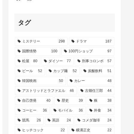
タグ
ミステリー
298
ドラマ
187
国際情勢
100
100円ショップ
97
松屋
80
ダイソー
77
刑事コロンボ
57
ビール
52
カップ麺
52
炭酸飲料
51
韓国映画
50
カレー
48
アストリッドとラファエル
46
古畑任三郎
44
自己啓発
40
歴史
39
株
38
コーヒー
36
モバイル
36
外食
34
競馬
26
英語
24
コメダ珈琲
24
ヒッチコック
22
横溝正史
22