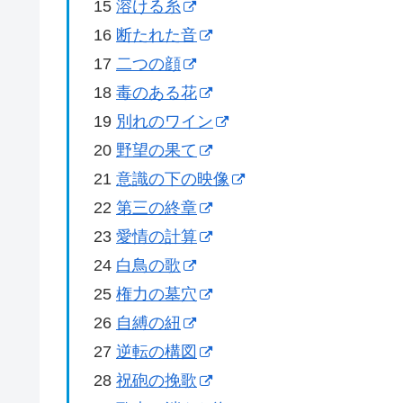
15
溶ける糸
16
断たれた音
17
二つの顔
18
毒のある花
19
別れのワイン
20
野望の果て
21
意識の下の映像
22
第三の終章
23
愛情の計算
24
白鳥の歌
25
権力の墓穴
26
自縛の紐
27
逆転の構図
28
祝砲の挽歌