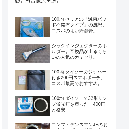
想。河合優実主演。
100均 セリアの「滅菌パッ
ド不織布タイプ」の感想。
コスパのよい絆創膏。
シックインジェクターのホ
ルダー。互換品が出るくら
いの人気のカミソリ。
100均 ダイソーのジッパー
付き200円スマホポーチ。
コスパ最高でおすすめ。
100均 ダイソーで32形リン
グ蛍光灯を買った。400円
と格安。
コンフィデンスマンJPのお