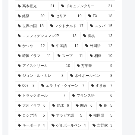
高木彬光
21
ドキュメンタリー
21
経済
20
セリア
19
FX
18
世界の国
18
マクドナルド
17
スタバ
15
コンフィデンスマンJP
13
将棋
13
かつや
12
中国語
12
外国語
12
韓国ドラマ
11
スープ
11
相棒
10
アイスクリーム
10
万年筆
9
ジョン・ル・カレ
8
水性ボールペン
8
007
8
エラリイ・クイーン
7
すき家
7
トラックボール
7
フランス語
6
大河ドラマ
6
野球
6
囲碁
6
靴
5
ロシア語
5
アラビア語
5
韓国語
5
キーボード
4
ゲルボールペン
4
吉野家
3