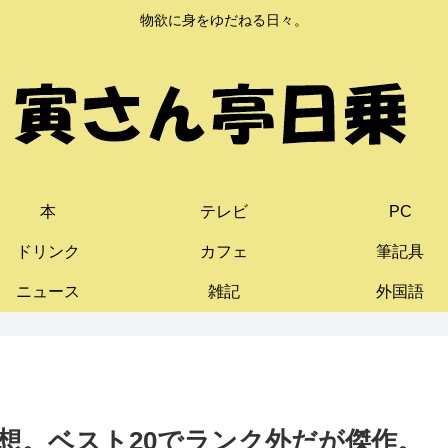
物欲に身をゆだねる日々。
本
テレビ
PC
ドリンク
カフェ
筆記具
ニュース
雑記
外国語
想。ベスト20でランク外だが傑作。