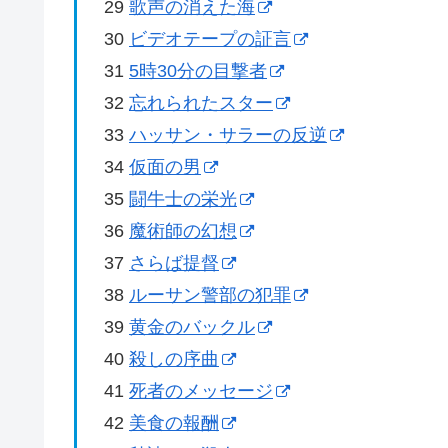
29
歌声の消えた海
30
ビデオテープの証言
31
5時30分の目撃者
32
忘れられたスター
33
ハッサン・サラーの反逆
34
仮面の男
35
闘牛士の栄光
36
魔術師の幻想
37
さらば提督
38
ルーサン警部の犯罪
39
黄金のバックル
40
殺しの序曲
41
死者のメッセージ
42
美食の報酬