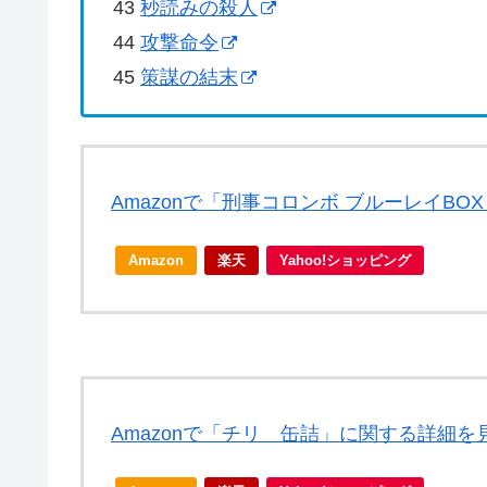
43
秒読みの殺人
44
攻撃命令
45
策謀の結末
Amazonで「刑事コロンボ ブルーレイB
Amazon
楽天
Yahoo!ショッピング
Amazonで「チリ 缶詰」に関する詳細を