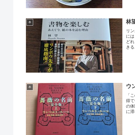
林
本
リン
には
どれ
きる
ウ
本
「こ
得て
の体
に滞