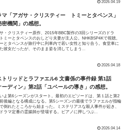
2026.04.19
ラマ「アガサ・クリスティー トミーとタペンス」
秘密機関」の感想。
サ・クリスティー原作、2015年BBC製作の3回シリーズのドラ
トミーとタペンスのおしどり夫妻が主人公。NHKBSP4Kで視聴。
ーとタペンスが旅行中に列車内で若い女性と知り合う。食堂車に
た彼女だったが、そのまま姿を消してしまう...
2026.04.18
ストリッドとラファエル6 文書係の事件録 第1話
オーディン」第2話「ユベールの導き」の感想。
いよ第6シーズンがスタート。最初のエピソードは、第１話と第2
前後編となる構成になる。第5シーズンの最後でラファエルが指輪
で倒れたところから始まった。ミステリアスな殺人事件が起き、
ドラマ定番の霊媒師が登場する。ピアノに押しつぶ...
2026.04.14