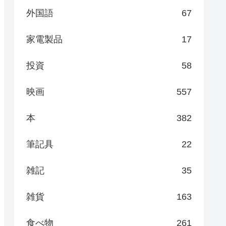
外国語
67
家電製品
17
投資
58
映画
557
本
382
筆記具
22
雑記
35
雑貨
163
食べ物
261