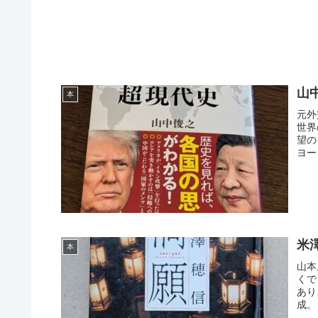
山
本
元外
世界
望の
ヨー
米
本
山本
くで
あり
成。