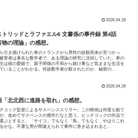
2026.04.29
ストリッドとラファエル6 文書係の事件録 第4話
万物の理論」の感想。
ら引き揚げられた車のトランクから男性の絞殺死体が見つかっ
被害者は著名な数学者で、ある理論の研究に没頭していた。車の
主は彼の愛娘で、親子関係の不和から賭け事など気ままな生活を
ていることがわかる。何故数学者が殺されたのか、秘密の...
2026.04.28
画「北北西に進路を取れ」の感想。
チコック監督によるサスペンススリラー。この映画は何度も観て
が、改めてサスペンスの傑作だなと思う。ヒッチコックの作品で
選ぶとすると、「サイコ」でもなく「鳥」でもなく、やはりこれ
るかな。不運な男が間違えられて事件に巻き込まれると...