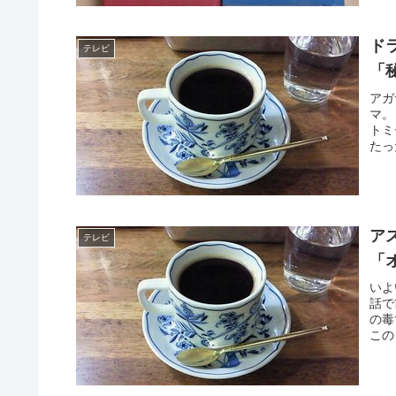
ド
テレビ
「
アガ
マ。
トミ
たっ
ア
テレビ
「
いよ
話で
の毒
この