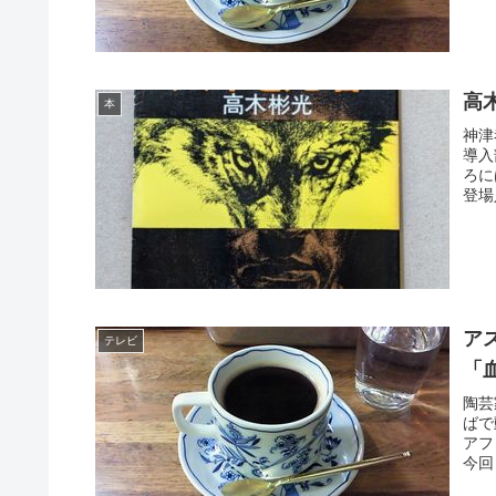
高
本
神津
導入
ろに
登場
ア
テレビ
「
陶芸
ばで
アフ
今回