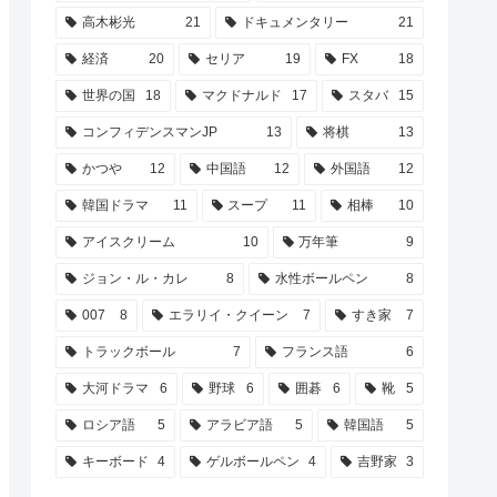
高木彬光
21
ドキュメンタリー
21
経済
20
セリア
19
FX
18
世界の国
18
マクドナルド
17
スタバ
15
コンフィデンスマンJP
13
将棋
13
かつや
12
中国語
12
外国語
12
韓国ドラマ
11
スープ
11
相棒
10
アイスクリーム
10
万年筆
9
ジョン・ル・カレ
8
水性ボールペン
8
007
8
エラリイ・クイーン
7
すき家
7
トラックボール
7
フランス語
6
大河ドラマ
6
野球
6
囲碁
6
靴
5
ロシア語
5
アラビア語
5
韓国語
5
キーボード
4
ゲルボールペン
4
吉野家
3