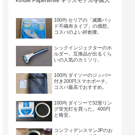
Kindle Paperwhite キッズモデルを購入
100均 セリアの「滅菌パッ
ド不織布タイプ」の感想。
コスパのよい絆創膏。
シックインジェクターのホ
ルダー。互換品が出るくら
いの人気のカミソリ。
100均 ダイソーのジッパー
付き200円スマホポーチ。
コスパ最高でおすすめ。
100均 ダイソーで32形リン
グ蛍光灯を買った。400円
と格安。
コンフィデンスマンJPのお