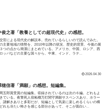
中俊之著「教養としての超現代史」の感想。
交官による現代史の解説本。売れているらしいので読んでみた。
の主要地域の情勢を、2010年以降の状況、歴史的背景、今後の展
３つの点から簡潔にまとめている。アメリカ、中国、ロシア、西
ロッパなどの主要な国々から、中東、インド、ラテ...
2026.04.30
澤穂信著「満願」の感想。短編集。
周五郎賞受賞の短編集。収録されているのは次の６編。どれもよ
きている。夜警死人宿柘榴万灯関守満願サスペンスあり、ホラー
、謎解きありと多彩だが、短編として気楽に楽しめるくらいの構
どれも冷たい怖さを感じる部分があって、そこが面白い...