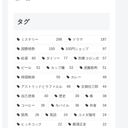
タグ
ミステリー
298
ドラマ
187
国際情勢
100
100円ショップ
97
松屋
80
ダイソー
77
刑事コロンボ
57
ビール
52
カップ麺
52
炭酸飲料
51
韓国映画
50
カレー
48
アストリッドとラファエル
46
古畑任三郎
44
自己啓発
40
歴史
39
株
38
コーヒー
36
モバイル
36
外食
34
競馬
26
英語
24
コメダ珈琲
24
ヒッチコック
22
横溝正史
22