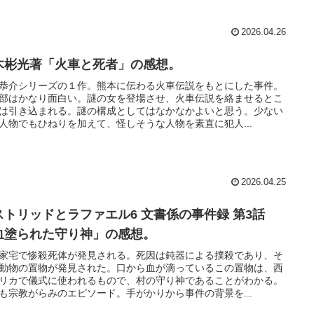
2026.04.26
木彬光著「火車と死者」の感想。
恭介シリーズの１作。熊本に伝わる火車伝説をもとにした事件。
部はかなり面白い。謎の女を登場させ、火車伝説を絡ませるとこ
は引き込まれる。謎の構成としてはなかなかよいと思う。少ない
人物でもひねりを加えて、怪しそうな人物を素直に犯人...
2026.04.25
ストリッドとラファエル6 文書係の事件録 第3話
血塗られた守り神」の感想。
家宅で惨殺死体が発見される。死因は鈍器による撲殺であり、そ
動物の置物が発見された。口から血が滴っているこの置物は、西
リカで儀式に使われるもので、村の守り神であることがわかる。
も宗教がらみのエピソード。手がかりから事件の背景を...