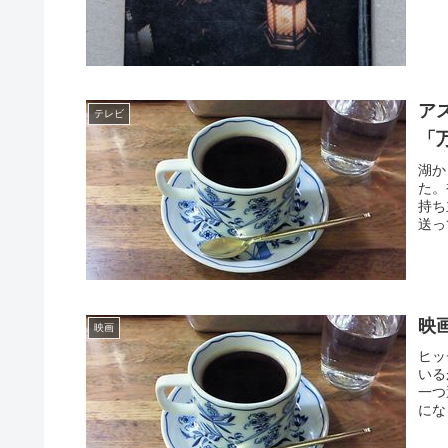
ア
テレビ
「
湖か
た。
持ち
送っ
映
映画
ヒッ
いる
一つ
にな