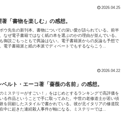
2026.04.25
望著「書物を楽しむ」の感想。
ボウ先生の新刊本。書物についての深い愛が語られている。前半
、なぜ電子書籍ではなく紙の本を選ぶのかの理由が並んでいる。
も御説ごもっともで異論はない。電子書籍派からの反論も予想で
。電子書籍派と紙の本派でディベートでもするならこう...
2026.04.22
ンベルト・エーコ著「薔薇の名前」の感想。
のミステリーがすごい！」をはじめとするランキングで高評価を
いる作品ということで手に取ってみた。中世の老修道士が若い頃
験を回顧したスタイルで書かれている。彼が北イタリアの修道院
在中に起きた連続殺人事件が軸になる。ミステリーでは...