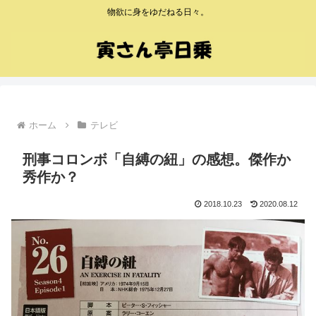
物欲に身をゆだねる日々。
ホーム
テレビ
刑事コロンボ「自縛の紐」の感想。傑作か
秀作か？
2018.10.23
2020.08.12