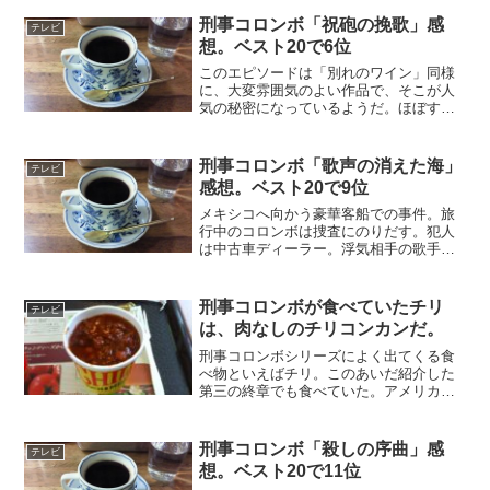
持っているが、放送があるとまた見てし
まいそうだ。刑事コロンボ（旧シリーズ
刑事コロンボ「祝砲の挽歌」感
テレビ
全45回）B...
想。ベスト20で6位
このエピソードは「別れのワイン」同様
に、大変雰囲気のよい作品で、そこが人
気の秘密になっているようだ。ほぼすべ
てが幼年学校の内部でのロケで、閉じた
空間での軍隊式の張りつめた空気が全体
的に気品のある感じをもたせている。犯
刑事コロンボ「歌声の消えた海」
テレビ
人役のパトリック・マクグ...
感想。ベスト20で9位
メキシコへ向かう豪華客船での事件。旅
行中のコロンボは捜査にのりだす。犯人
は中古車ディーラー。浮気相手の歌手か
ら恐喝され、計画的に殺害する。コロン
ボは早々に犯人の目星をつけ、辻褄の合
わない点から証拠を見つけ出そうとす
刑事コロンボが食べていたチリ
テレビ
る。犯罪のトリックとしては...
は、肉なしのチリコンカンだ。
刑事コロンボシリーズによく出てくる食
べ物といえばチリ。このあいだ紹介した
第三の終章でも食べていた。アメリカで
よく食べられている豆の煮込みだ。最近
は日本でもチリコンカンやチリコンカー
ンとう名前で見かけるようになった。70
刑事コロンボ「殺しの序曲」感
テレビ
年代には、どんな料理か...
想。ベスト20で11位