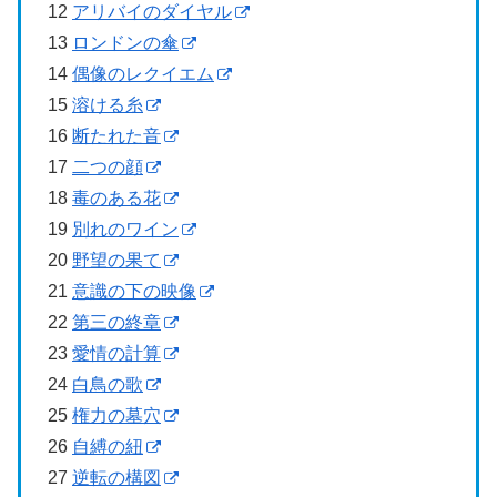
12
アリバイのダイヤル
13
ロンドンの傘
14
偶像のレクイエム
15
溶ける糸
16
断たれた音
17
二つの顔
18
毒のある花
19
別れのワイン
20
野望の果て
21
意識の下の映像
22
第三の終章
23
愛情の計算
24
白鳥の歌
25
権力の墓穴
26
自縛の紐
27
逆転の構図