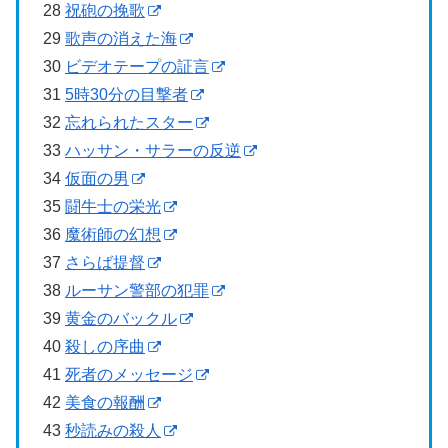
28
祝砲の挽歌
29
歌声の消えた海
30
ビデオテープの証言
31
5時30分の目撃者
32
忘れられたスター
33
ハッサン・サラーの反逆
34
仮面の男
35
闘牛士の栄光
36
魔術師の幻想
37
さらば提督
38
ルーサン警部の犯罪
39
黄金のバックル
40
殺しの序曲
41
死者のメッセージ
42
美食の報酬
43
秒読みの殺人