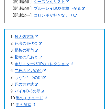
【関連記事】
シーズン別リスト
【関連記事】
ブルーレイBOX価格下がる
【関連記事】
コロンボが好きなチリ
1
殺人処方箋
2
死者の身代金
3
構想の死角
4
指輪の爪あと
5
ホリスター将軍のコレクション
6
二枚のドガの絵
7
もうひとつの鍵
8
死の方程式
9
パイルD-3の壁
10
黒のエチュード
11
悪の温室