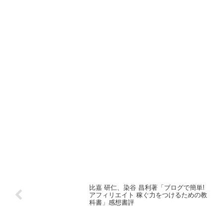
比嘉 研仁、染谷 昌利著「ブログで簡単!
アフィリエイト 稼ぐ力をつけるための教
科書」感想書評