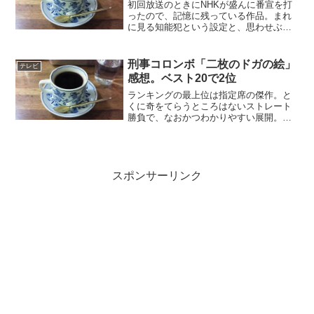
初回放送のときにNHKが盛んに番宣を打
ったので、記憶に残っている作品。まれ
に見る知能犯という設定と、思わせぶり
のセリフに、どんな犯人が登場するのか
と楽しみにしていた記憶がある。知能指
数が高いメンバーが集まるシグマ協会が
刑事コロンボ「二枚のドガの絵」
テレビ
舞台。犯人は会計士で、...
感想。ベスト20で2位
ランキングの最上位は指定席の傑作。と
くに奇をてらうところはないストレート
勝負で、なおかつわかりやすい展開。こ
れぞ刑事コロンボという作品。犯人は著
名な美術評論家。冒頭でいきなりズドン
と叔父を射殺する。つづいて証拠隠滅の
ために、共犯の画学生も殺...
スポンサーリンク