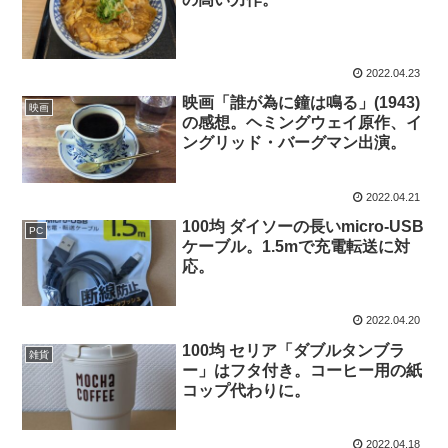
2022.04.23
映画「誰が為に鐘は鳴る」(1943)
映画
の感想。ヘミングウェイ原作、イ
ングリッド・バーグマン出演。
2022.04.21
100均 ダイソーの長いmicro-USB
PC
ケーブル。1.5mで充電転送に対
応。
2022.04.20
100均 セリア「ダブルタンブラ
雑貨
ー」はフタ付き。コーヒー用の紙
コップ代わりに。
2022.04.18