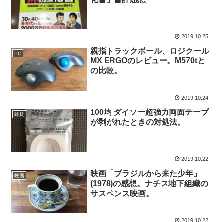
2019.10.25
親指トラックボール、ロジクール
PC
MX ERGOのレビュー。M570tと
の比較。
2019.10.24
100均 ダイソー超強力両面テープ
雑貨
が剥がれたときの対処法。
2019.10.22
映画「ブラジルから来た少年」
映画
(1978)の感想。ナチス地下組織の
サスペンス映画。
2019.10.22