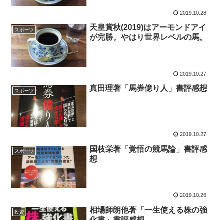
2019.10.28
天皇賞秋(2019)はアーモンドアイ
スポーツ
が完勝。やはり世界レベルの馬。
2019.10.27
真田理著「馬券億り人」書評感想
スポーツ
2019.10.27
国枝栄著「覚悟の競馬論」書評感
スポーツ
想
2019.10.26
相場師朗他著「一生使える株の強
投資
化書」書評感想