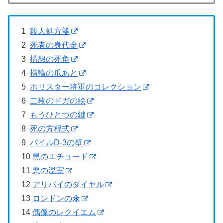
1
殺人処方箋
2
死者の身代金
3
構想の死角
4
指輪の爪あと
5
ホリスター将軍のコレクション
6
二枚のドガの絵
7
もうひとつの鍵
8
死の方程式
9
パイルD-3の壁
10
黒のエチュード
11
悪の温室
12
アリバイのダイヤル
13
ロンドンの傘
14
偶像のレクイエム