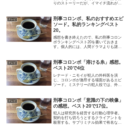
りのストーリーだが、イマイチ流れがよ
くない。犯人は人気ドラマ「刑事ルーサ
ン」の主演俳優。女性プロデューサーに
過去の秘密をにぎられ、長年にわたって
刑事コロンボ、私のおすすめエピ
テレビ
恐喝されている。犯人は食...
ソード。私的ランキングベスト
20。
感想を書き終えたので、私の刑事コロン
ボランキングベスト20を書いておきま
す。個人的には、人間ドラマよりも謎解
きや鮮やかなクライマックスのものが好
きなので、そういった好みが反映されて
いるランキングです。NHKの投票でのベ
刑事コロンボ「溶ける糸」感想。
テレビ
スト20とはだいぶ違っ...
ベスト20で4位
レナード・ニモイが犯人の外科医を演
じ、コロンボが激昂する場面があるエピ
ソード。ミステリーの犯人役では、外科
医は定番の職業だが、意外にコロンボシ
リーズではこの作品のみ。犯人は心臓外
科医。共同研究の発表を急ぐため、心臓
刑事コロンボ「意識の下の映像」
テレビ
手術中に巧妙な方法で恩師を...
の感想。ベスト20で17位。
犯人は研究所を経営する行動心理学者。
契約を打ち切ろうとするクライアントを
殺害する。サブリミナル効果で有名な作
品。このエピソードでは、コロンボと犯