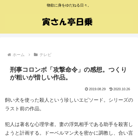
物欲に身をゆだねる日々。
ホーム
テレビ
刑事コロンボ「攻撃命令」の感想。つくり
が粗いが惜しい作品。
2019.08.29
2020.10.26
飼い犬を使った殺人という珍しいエピソード。シリーズの
ラスト前の作品。
犯人は著名な心理学者。妻の浮気相手である助手を殺害し
ようと計画する。ドーベルマン犬を密かに調教し、合い言