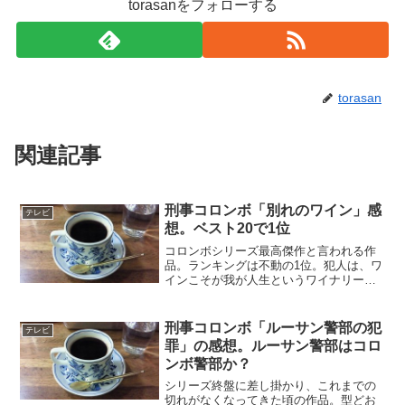
torasanをフォローする
torasan
関連記事
刑事コロンボ「別れのワイン」感
テレビ
想。ベスト20で1位
コロンボシリーズ最高傑作と言われる作
品。ランキングは不動の1位。犯人は、ワ
インこそが我が人生というワイナリーの
経営者。ワイナリーを売ろうとするそり
の合わない弟を発作的に殺してしまう。
スキューバダイビング中の事故に見せか
刑事コロンボ「ルーサン警部の犯
テレビ
けようとするが、コロン...
罪」の感想。ルーサン警部はコロ
ンボ警部か？
シリーズ終盤に差し掛かり、これまでの
切れがなくなってきた頃の作品。型どお