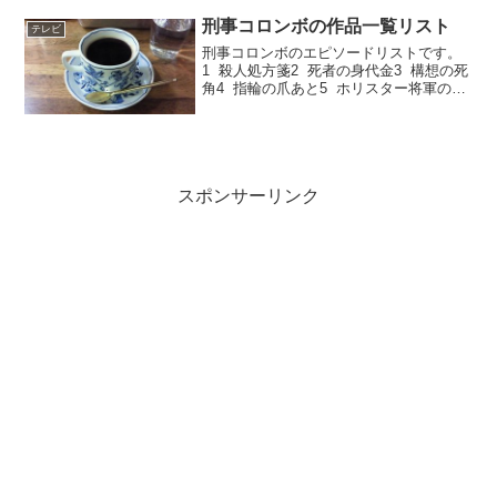
人が激しくやりあうシーンがある。お互
いにわかっていながら挑発的な会話をす
刑事コロンボの作品一覧リスト
テレビ
るのは「殺人処方箋」のと...
刑事コロンボのエピソードリストです。
1 殺人処方箋2 死者の身代金3 構想の死
角4 指輪の爪あと5 ホリスター将軍のコ
レクション6 二枚のドガの絵7 もうひと
つの鍵8 死の方程式9 パイルD-3の壁10
黒のエチュード11...
スポンサーリンク