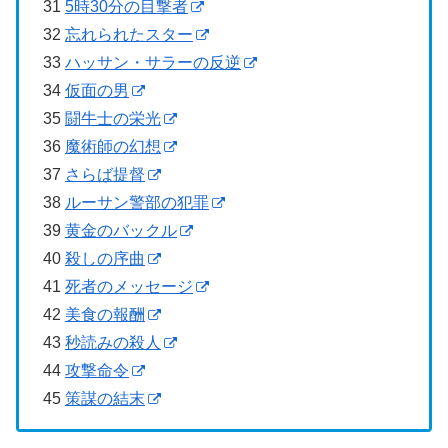
31
5時30分の目撃者
32
忘れられたスター
33
ハッサン・サラーの反逆
34
仮面の男
35
闘牛士の栄光
36
魔術師の幻想
37
さらば提督
38
ルーサン警部の犯罪
39
黄金のバックル
40
殺しの序曲
41
死者のメッセージ
42
美食の報酬
43
秒読みの殺人
44
攻撃命令
45
策謀の結末