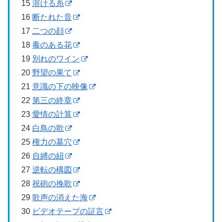
15
溶ける糸
16
断たれた音
17
二つの顔
18
毒のある花
19
別れのワイン
20
野望の果て
21
意識の下の映像
22
第三の終章
23
愛情の計算
24
白鳥の歌
25
権力の墓穴
26
自縛の紐
27
逆転の構図
28
祝砲の挽歌
29
歌声の消えた海
30
ビデオテープの証言