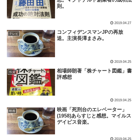
則。
2019.04.27
コンフィデンスマンJPの再放
テレビ
送。主演長澤まさみ。
2019.04.25
相場師朗著「株チャート図鑑」書
投資
評感想
2019.04.25
映画「死刑台のエレベーター」
映画
(1958)あらすじと感想。マイルス
デイビス音楽。
2019.04.25