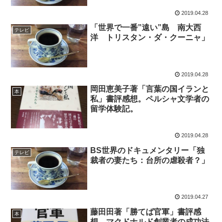
2019.04.28
「世界で一番”遠い”島 南大西
テレビ
洋 トリスタン・ダ・クーニャ」
2019.04.28
岡田恵美子著「言葉の国イランと
本
私」書評感想。ペルシャ文学者の
留学体験記。
2019.04.28
BS世界のドキュメンタリー「独
テレビ
裁者の妻たち：台所の虐殺者？」
2019.04.27
藤田田著「勝てば官軍」書評感
本
想。マクドナルド創業者の成功法