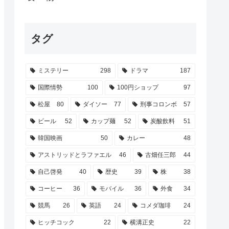
タグ
ミステリー
298
ドラマ
187
国際情勢
100
100円ショップ
97
松屋
80
ダイソー
77
刑事コロンボ
57
ビール
52
カップ麺
52
炭酸飲料
51
韓国映画
50
カレー
48
アストリッドとラファエル
46
古畑任三郎
44
自己啓発
40
歴史
39
株
38
コーヒー
36
モバイル
36
外食
34
競馬
26
英語
24
コメダ珈琲
24
ヒッチコック
22
横溝正史
22