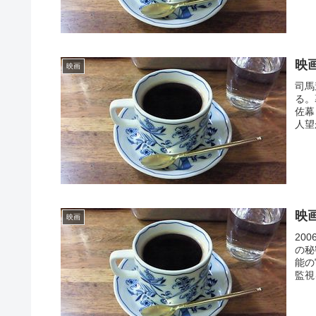
映
映画
司馬
る。
佐幕
人望
映
映画
20
の秘
能の
監視