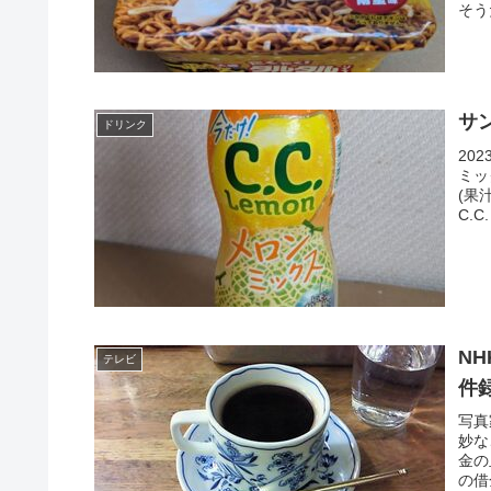
そう
サ
ドリンク
20
ミッ
(果
C.
N
テレビ
件
写真
妙な
金の
の借