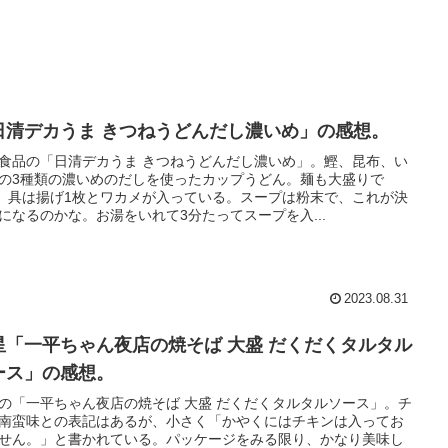
日清デカうま きつねうどんだし濃いめ」の感想。
食品の「日清デカうま きつねうどんだし濃いめ」。鰹、昆布、い
の3種類の濃いめのだしを使ったカップうどん。麺も大盛りで
g。具は揚げ1枚とワカメが入っている。スープは粉末で、これが決
になるのかな。お湯をいれて3分たってスープを入...
2023.08.31
星「一平ちゃん夜店の焼そば 大盛 だくだくタルタル
ース」の感想。
の「一平ちゃん夜店の焼そば 大盛 だくだくタルタルソース」。チ
南蛮味との表記はあるが、小さく「かやくにはチキンは入ってお
せん。」と書かれている。パッケージをみる限り、かなり美味し