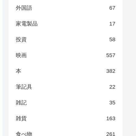
外国語
67
家電製品
17
投資
58
映画
557
本
382
筆記具
22
雑記
35
雑貨
163
食べ物
261