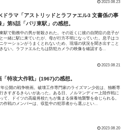
2023.08.23
HKドラマ「アストリッドとラファエル3 文書係の事
録」第5話「パリ東駅」の感想。
東駅で勤務中の男が射殺された。その近くに彼の自閉症の息子が
と一緒に駅に来ていたが、母が行方不明になっていた。息子はコ
ニケーションがうまくとれないため、現場の状況を聞き出すこと
きない。ラファエルたちは防犯カメラの映像を確認する...
2023.08.21
画「特攻大作戦」(1967)の感想。
67年公開の戦争映画。破壊工作専門家のライズマン少佐は、独断専
行きすぎるきらいがあった。ある日、ノルマンディー上陸作戦に
って、ドイツの高級将校たちが集まる保養地襲撃を命じられる。
の作戦のメンバーは、収監中の犯罪者から選ぶとい...
2023.08.20