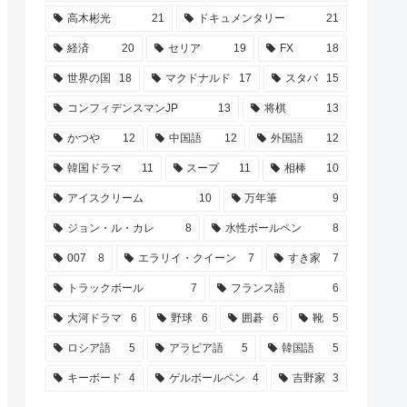
高木彬光
21
ドキュメンタリー
21
経済
20
セリア
19
FX
18
世界の国
18
マクドナルド
17
スタバ
15
コンフィデンスマンJP
13
将棋
13
かつや
12
中国語
12
外国語
12
韓国ドラマ
11
スープ
11
相棒
10
アイスクリーム
10
万年筆
9
ジョン・ル・カレ
8
水性ボールペン
8
007
8
エラリイ・クイーン
7
すき家
7
トラックボール
7
フランス語
6
大河ドラマ
6
野球
6
囲碁
6
靴
5
ロシア語
5
アラビア語
5
韓国語
5
キーボード
4
ゲルボールペン
4
吉野家
3