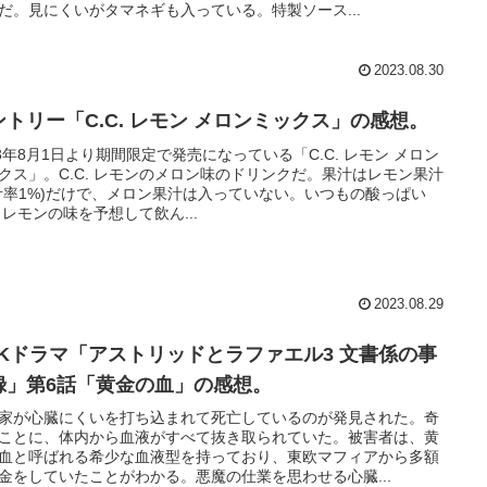
だ。見にくいがタマネギも入っている。特製ソース...
2023.08.30
ントリー「C.C. レモン メロンミックス」の感想。
23年8月1日より期間限定で発売になっている「C.C. レモン メロン
クス」。C.C. レモンのメロン味のドリンクだ。果汁はレモン果汁
汁率1%)だけで、メロン果汁は入っていない。いつもの酸っぱい
C. レモンの味を予想して飲ん...
2023.08.29
HKドラマ「アストリッドとラファエル3 文書係の事
録」第6話「黄金の血」の感想。
家が心臓にくいを打ち込まれて死亡しているのが発見された。奇
ことに、体内から血液がすべて抜き取られていた。被害者は、黄
血と呼ばれる希少な血液型を持っており、東欧マフィアから多額
金をしていたことがわかる。悪魔の仕業を思わせる心臓...