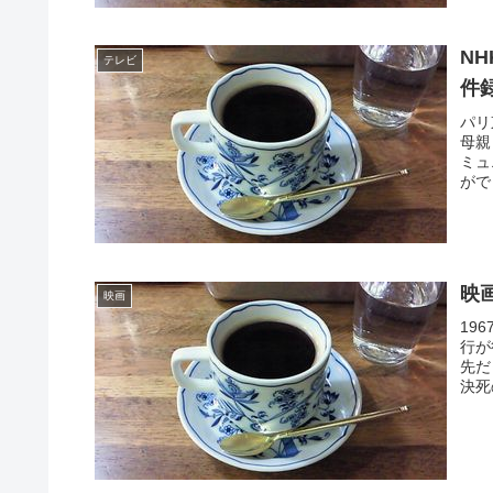
N
テレビ
件
パリ
母親
ミュ
がで
映
映画
19
行が
先だ
決死