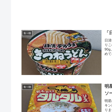
「
食べ物
日清
りこ
90
めて
明
食べ物
ソ
明星
キン
りま