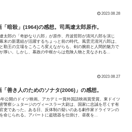
2023.08.28
画「暗殺」(1964)の感想。司馬遼太郎原作。
遼太郎の「奇妙なり八郎」が原作、丹波哲郎が清河八郎を演じ
幕末の新選組が活躍するちょっと前の時代。風雲児清河八郎は、
と勤王の立場をころころ変えながらも、剣の腕前と人間的魅力で
が厚い。しかし、幕政の中枢からは危険人物と見なされる...
2023.08.27
画「善き人のためのソナタ(2006)」の感想。
06年公開のドイツ映画。アカデミー賞外国語映画賞受賞。東ドイツ
密警察シュタージのヴィースラー大尉は、国家に忠誠を尽くす有
官吏であった。ある日、反体制の疑いのある劇作家ドライマンの
を命じられる。アパートに盗聴器を仕掛け、昼夜を...