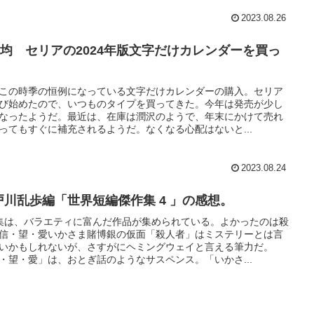
2023.08.26
00均 セリアの2024年版文字だけカレンダーを買っ
。
この時季の恒例になっている文字だけカレンダーの購入。セリア
び始めたので、いつものタイプを買ってきた。今年は発売が少し
なったようだ。最近は、在庫は潤沢のようで、年末にかけて売れ
ってもすぐに補充されるようだ。なくなる心配はないと...
2023.08.24
戸川乱歩編「世界短編傑作集 4 」の感想。
集は、バラエティに富んだ作品が集められている。よかったのは殺
信・望・愛いかさま賭博銀の仮面「殺人者」はミステリーとは言
いかもしれないが、さすがにヘミングウェイと言える筆力だ。
・望・愛」は、おとぎ話のようなサスペンス。「いかさ...