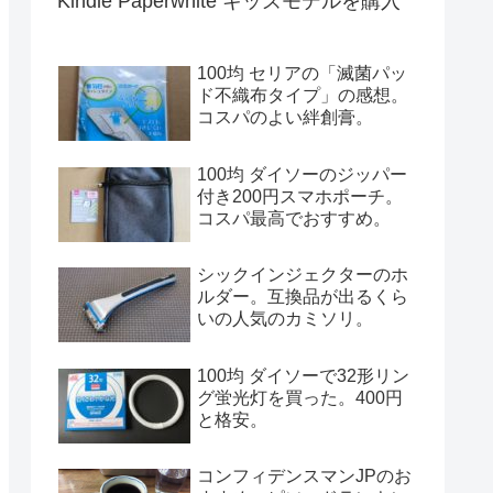
Kindle Paperwhite キッズモデルを購入
100均 セリアの「滅菌パッ
ド不織布タイプ」の感想。
コスパのよい絆創膏。
100均 ダイソーのジッパー
付き200円スマホポーチ。
コスパ最高でおすすめ。
シックインジェクターのホ
ルダー。互換品が出るくら
いの人気のカミソリ。
100均 ダイソーで32形リン
グ蛍光灯を買った。400円
と格安。
コンフィデンスマンJPのお