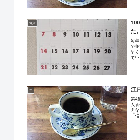
1
雑貨
た
毎年
で並
早く
てい
江
本
第4
人者
えな
「信