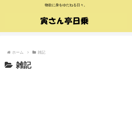
物欲に身をゆだねる日々。
ホーム
雑記
雑記