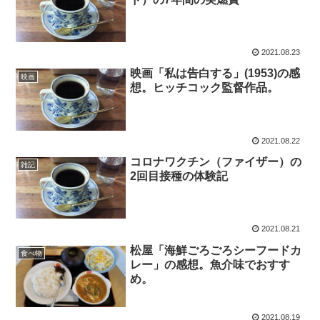
2021.08.23
映画「私は告白する」(1953)の感
映画
想。ヒッチコック監督作品。
2021.08.22
コロナワクチン（ファイザー）の
雑記
2回目接種の体験記
2021.08.21
松屋「海鮮ごろごろシーフードカ
食べ物
レー」の感想。魚介味でおすす
め。
2021.08.19