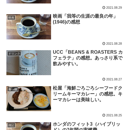
2021.08.29
映画「我等の生涯の最良の年」
映画
(1946)の感想
2021.08.28
UCC「BEANS & ROASTERS カ
ドリンク
フェラテ」の感想。あっさり系で
飲みやすい。
2021.08.27
松屋「海鮮ごろごろシーフードク
食べ物
リームキーマカレー」の感想。キ
ーマカレーは美味しい。
2021.08.25
ホンダのフィット3（ハイブリッ
雑記
ド）の7年間の実燃費