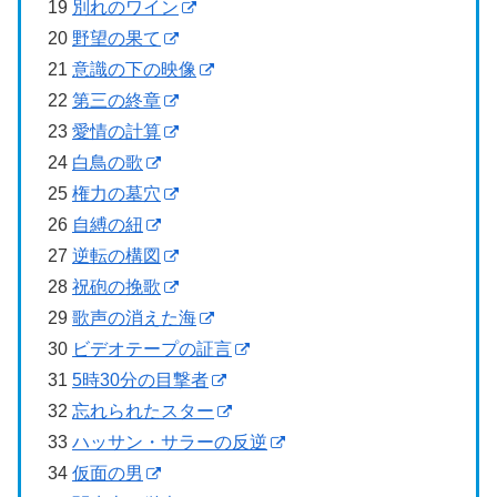
19
別れのワイン
20
野望の果て
21
意識の下の映像
22
第三の終章
23
愛情の計算
24
白鳥の歌
25
権力の墓穴
26
自縛の紐
27
逆転の構図
28
祝砲の挽歌
29
歌声の消えた海
30
ビデオテープの証言
31
5時30分の目撃者
32
忘れられたスター
33
ハッサン・サラーの反逆
34
仮面の男