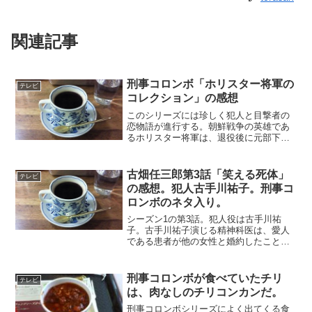
関連記事
刑事コロンボ「ホリスター将軍の
テレビ
コレクション」の感想
このシリーズには珍しく犯人と目撃者の
恋物語が進行する。朝鮮戦争の英雄であ
るホリスター将軍は、退役後に元部下と
共謀して不正を働いていた。監査が行わ
れることになり、秘密を漏らす危険があ
る元部下を自宅で射殺する。それを海上
古畑任三郎第3話「笑える死体」
テレビ
のボートから女性に目撃さ...
の感想。犯人古手川祐子。刑事コ
ロンボのネタ入り。
シーズン1の第3話。犯人役は古手川祐
子。古手川祐子演じる精神科医は、愛人
である患者が他の女性と婚約したことを
知り、殺害を計画する。強盗に入られた
ためバットで殴ったという正当防衛を装
い、愛人を殺してしまう。古畑は捜査を
刑事コロンボが食べていたチリ
テレビ
始めると、いくつかの不審...
は、肉なしのチリコンカンだ。
刑事コロンボシリーズによく出てくる食