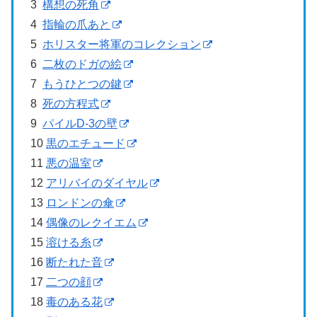
3
構想の死角
4
指輪の爪あと
5
ホリスター将軍のコレクション
6
二枚のドガの絵
7
もうひとつの鍵
8
死の方程式
9
パイルD-3の壁
10
黒のエチュード
11
悪の温室
12
アリバイのダイヤル
13
ロンドンの傘
14
偶像のレクイエム
15
溶ける糸
16
断たれた音
17
二つの顔
18
毒のある花