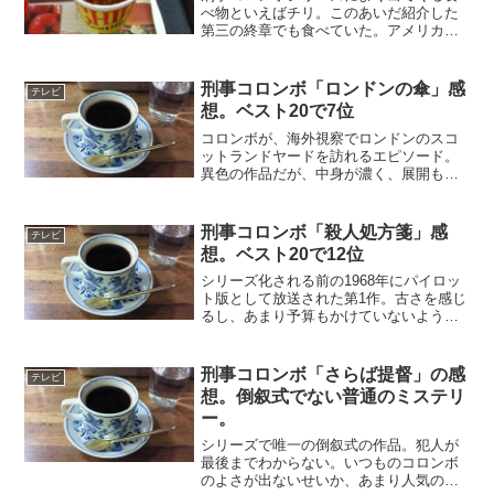
べ物といえばチリ。このあいだ紹介した
第三の終章でも食べていた。アメリカで
よく食べられている豆の煮込みだ。最近
は日本でもチリコンカンやチリコンカー
ンとう名前で見かけるようになった。70
刑事コロンボ「ロンドンの傘」感
テレビ
年代には、どんな料理か...
想。ベスト20で7位
コロンボが、海外視察でロンドンのスコ
ットランドヤードを訪れるエピソード。
異色の作品だが、中身が濃く、展開も適
度のスピードがあって傑作だと思う。犯
人は舞台俳優夫婦。スポンサーと支援打
ち切りの件で言い争いになり、誤って殺
刑事コロンボ「殺人処方箋」感
テレビ
してしまう。階段から落ち...
想。ベスト20で12位
シリーズ化される前の1968年にパイロッ
ト版として放送された第1作。古さを感じ
るし、あまり予算もかけていないようだ
が、出来はかなりよい。犯人はジーン・
バリー演じる精神科医。財産目当てに妻
を殺害し、愛人を利用してアリバイをつ
刑事コロンボ「さらば提督」の感
テレビ
くる。コロンボは大...
想。倒叙式でない普通のミステリ
ー。
シリーズで唯一の倒叙式の作品。犯人が
最後までわからない。いつものコロンボ
のよさが出ないせいか、あまり人気のな