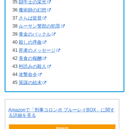
35
闘牛士の栄光
36
魔術師の幻想
37
さらば提督
38
ルーサン警部の犯罪
39
黄金のバックル
40
殺しの序曲
41
死者のメッセージ
42
美食の報酬
43
秒読みの殺人
44
攻撃命令
45
策謀の結末
Amazonで「刑事コロンボ ブルーレイBOX」に関す
る詳細を見る
Amazon