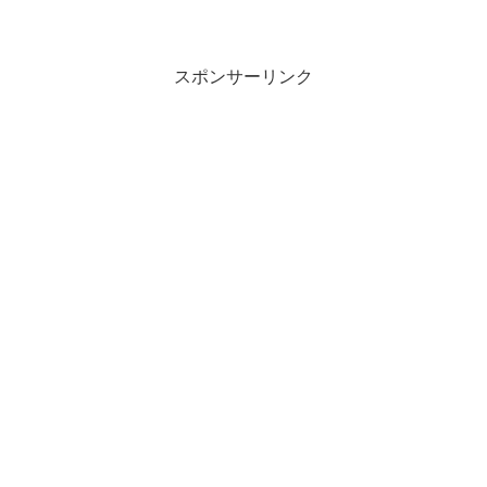
いエピソード。提督と呼ばれる造船会社
のオーナーが殺害される。そりの合わな
い娘婿の社長が疑われるが、中盤で第2の
被害者になってしまう。...
スポンサーリンク