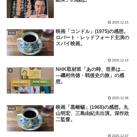
2025.12.15
映画「コンドル」(1975)の感想。
映画
ロバート・レッドフォード主演の
スパイ映画。
2025.12.14
NHK取材班「あの時、世界は…
本
―磯村尚徳・戦後史の旅」の感
想。
2025.12.08
映画「黒蜥蜴」(1968)の感想。丸
映画
山明宏、三島由紀夫出演。深作欣
二監督。
2025.12.07