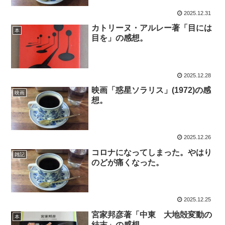
2025.12.31
カトリーヌ・アルレー著「目には
本
目を」の感想。
2025.12.28
映画「惑星ソラリス」(1972)の感
映画
想。
2025.12.26
コロナになってしまった。やはり
雑記
のどが痛くなった。
2025.12.25
宮家邦彦著「中東 大地殻変動の
本
結末」の感想。