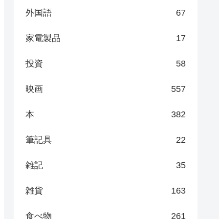
外国語
67
家電製品
17
投資
58
映画
557
本
382
筆記具
22
雑記
35
雑貨
163
食べ物
261