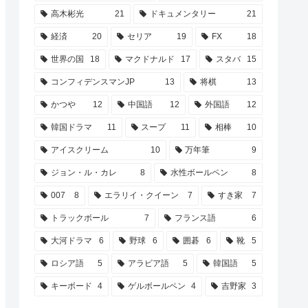
高木彬光
21
ドキュメンタリー
21
経済
20
セリア
19
FX
18
世界の国
18
マクドナルド
17
スタバ
15
コンフィデンスマンJP
13
将棋
13
かつや
12
中国語
12
外国語
12
韓国ドラマ
11
スープ
11
相棒
10
アイスクリーム
10
万年筆
9
ジョン・ル・カレ
8
水性ボールペン
8
007
8
エラリイ・クイーン
7
すき家
7
トラックボール
7
フランス語
6
大河ドラマ
6
野球
6
囲碁
6
靴
5
ロシア語
5
アラビア語
5
韓国語
5
キーボード
4
ゲルボールペン
4
吉野家
3