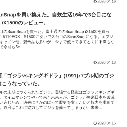
2020.04.19
canSnapを買い換えた。自炊生活16年で3台目にな
iX1500のレビュー。
目のScanSnapを買った。富士通ののScanSnap iX1500を買っ
fi-5110EOX、S1500に次いで３台目のScanSnapになる。エプソ
キャノン他、競合品も多いが、今まで使ってきてとくに不満もな
で今回もSc...
2020.04.18
画「ゴジラvsキングギドラ」(1991)バブル期のゴジ
はこうなっていた。
ルの末期につくられたゴジラ。登場する怪獣はゴジラとキングギ
。タイムマシンでやって来た未来人が、ゴジラが将来日本を破滅
い込むため、過去にさかのぼって歴史を変えたいと協力を求めて
。政府はこれに協力してゴジラを葬ってしまうが、未来...
2020.04.16