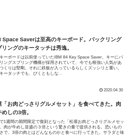
M Space Saverは至高のキーボード。バックリング
プリングのキータッチは秀逸。
キーボードは以前使っていたIBM 84 Key Space Saver。キーにバ
リングスプリング機構が採用されていて、今でも根強い人気があ
つくりは堅剛。それに鉄板が入っているらしくズッシリと重い。
キータッチでも、びくともしな...
2020.04.30
屋「お肉どっさりグルメセット」を食べてきた。肉
牛めしの3倍。
で1週間の期間限定で復刻となった「松屋お肉どっさりグルメセッ
。肉が牛めし並盛の３倍という驚きの量で提供される。恐いもの
さで、3倍の肉とはどんなものかと食べに行ってきた。サラダと味