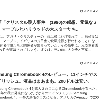
2020.04.26
画「クリスタル殺人事件」(1980)の感想。元気なミ
・マープルとハリウッドの大スターたち。
は、アガサ・クリスティーの「鏡は横にひび割れて」。探偵役は
・マープル。イギリスの片田舎で映画撮影が行われることにな
有名俳優たちと関係者が集まっていた。その最中に、元従軍看護
女性が毒殺されてしまう。彼女は。死の前に大女優と言葉...
2020.04.25
msung Chromebook 4のレビュー。11インチでス
イリッシュ。液晶はまあまあ。200ドルは安い。
msung Chromebook 4を購入３台目になるChromebookを買った。
19年の秋に発売になったばかりの11インチモデルSamsung
romebook 4。一番の廉価クラスになる。アメリカのAmazonで200
..