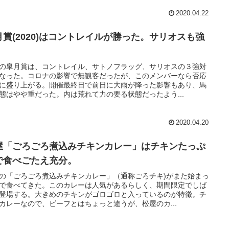
2020.04.22
月賞(2020)はコントレイルが勝った。サリオスも強
。
の皐月賞は、コントレイル、サトノフラッグ、サリオスの３強対
なった。コロナの影響で無観客だったが、このメンバーなら否応
に盛り上がる。開催最終日で前日に大雨が降った影響もあり、馬
態はやや重だった。内は荒れて力の要る状態だったよう...
2020.04.20
屋「ごろごろ煮込みチキンカレー」はチキンたっぷ
で食べごたえ充分。
の「ごろごろ煮込みチキンカレー」（通称ごろチキ)がまた始まっ
で食べてきた。このカレーは人気があるらしく、期間限定でしば
登場する。大きめのチキンがゴロゴロと入っているのが特徴。チ
カレーなので、ビーフとはちょっと違うが、松屋のカ...