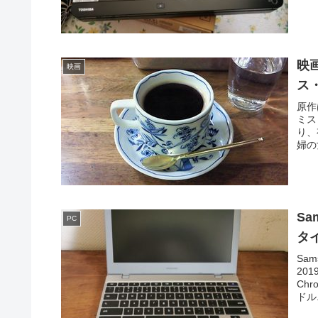
映
映画
ス
原作
ミス
り、
婦の
Sa
PC
タ
Sa
20
Ch
ドル.