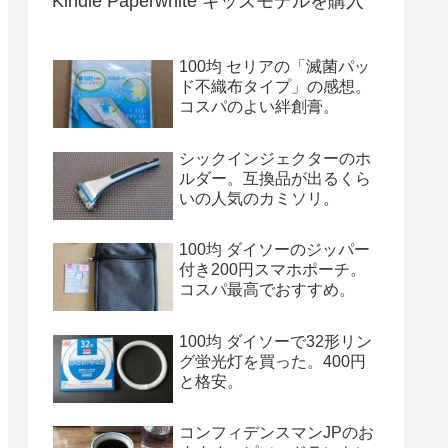
Kindle Paperwhite キッズモデルを購入
100均 セリアの「滅菌パッ
ド不織布タイプ」の感想。
コスパのよい絆創膏。
シックインジェクターのホ
ルダー。互換品が出るくら
いの人気のカミソリ。
100均 ダイソーのジッパー
付き200円スマホポーチ。
コスパ最高でおすすめ。
100均 ダイソーで32形リン
グ蛍光灯を買った。400円
と格安。
コンフィデンスマンJPのお