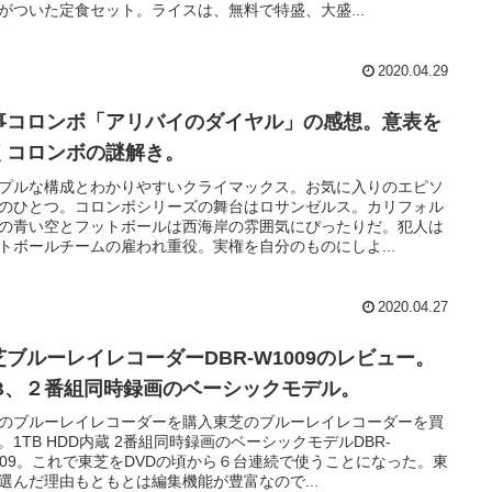
がついた定食セット。ライスは、無料で特盛、大盛...
2020.04.29
事コロンボ「アリバイのダイヤル」の感想。意表を
くコロンボの謎解き。
プルな構成とわかりやすいクライマックス。お気に入りのエピソ
のひとつ。コロンボシリーズの舞台はロサンゼルス。カリフォル
の青い空とフットボールは西海岸の雰囲気にぴったりだ。犯人は
トボールチームの雇われ重役。実権を自分のものにしよ...
2020.04.27
芝ブルーレイレコーダーDBR-W1009のレビュー。
TB、２番組同時録画のベーシックモデル。
のブルーレイレコーダーを購入東芝のブルーレイレコーダーを買
。1TB HDD内蔵 2番組同時録画のベーシックモデルDBR-
009。これで東芝をDVDの頃から６台連続で使うことになった。東
選んだ理由もともとは編集機能が豊富なので...