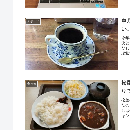
皐
スポーツ
い
今年
決と
なし
場状
松
食べ物
り
松屋
たの
しば
キン