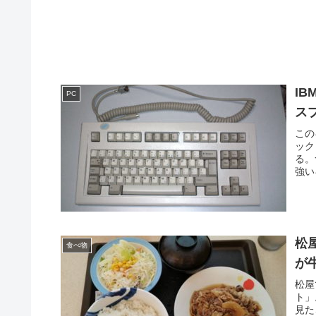
IB
PC
ス
この
ック
る。
強い
松
食べ物
が
松屋
ト」
見た