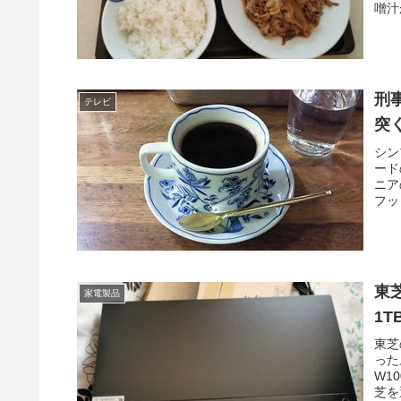
噌汁
刑
テレビ
突
シン
ード
ニア
フッ
東
家電製品
1
東芝
った
W1
芝を