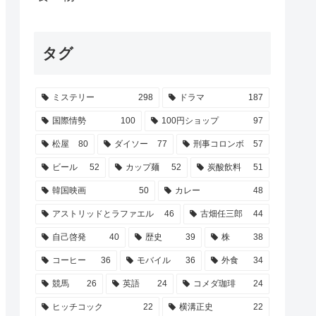
タグ
ミステリー
298
ドラマ
187
国際情勢
100
100円ショップ
97
松屋
80
ダイソー
77
刑事コロンボ
57
ビール
52
カップ麺
52
炭酸飲料
51
韓国映画
50
カレー
48
アストリッドとラファエル
46
古畑任三郎
44
自己啓発
40
歴史
39
株
38
コーヒー
36
モバイル
36
外食
34
競馬
26
英語
24
コメダ珈琲
24
ヒッチコック
22
横溝正史
22