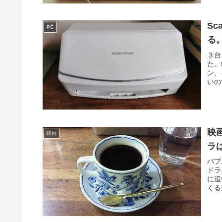
S
PC
る。
３台
た。
ン、
いの
映
映画
ラ
バブ
ドラ
に追
くる