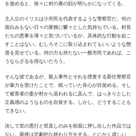
を進めると、徐々に村の裏の顔が明らかになってくる。
主人公のイリエは小市民を代表するような警察官だ。何の
面白みもない日々の業務に鬱々とした気持ちでいる。村長
たちの悪事を薄々と気づいているが、具体的な行動を起こ
すことはない。むしろそこに取り込まれてもいいような態
度を見せている。何の力も持たない一般市民であれば、こ
うならざるを得ないだろう。
そんな彼であるが、殺人事件とそれを捜査する新任警察官
が暴力を受けたことで、眠っていた良心が目覚める。そし
て被害者の妻が村から追われるに及んで、はっきりとした
正義感のようなものを自覚する。しかし、どうすることも
できない。
決して世の悪行と世直しのみを前面に押し出した作品では
ない。最後は悲劇的な終わり方をする。とにかく虚しい