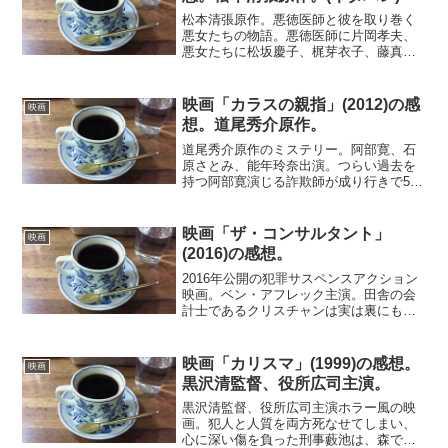
松本清張原作。悪徳医師と彼を取り巻く
悪女たちの物語。悪徳医師に片岡孝夫、
悪女たちに松坂慶子、梶芽衣子、藤真利
子、宮下順子。どうしようもない医師が
女性たちと関係を持ち、要らなくなった
ら殺してしまう。悪女たちも相当のワル
映画「カラスの親指」(2012)の感
映画
で、人を殺すのを何とも思...
想。道尾秀介原作。
道尾秀介原作のミステリー。阿部寛、石
原さとみ、能年玲奈出演。つらい過去を
持つ阿部寛演じる詐欺師が成り行きで5人
で共同生活を始めることになる。詐欺コ
ンビの相方と偶然知り合った姉妹とその
姉の彼氏。そこにかっての因縁のある裏
映画「ザ・コンサルタント」
映画
社会の実力者が現れ危機...
(2016)の感想。
2016年公開の犯罪サスペンスアクション
映画。ベン・アフレック主演。田舎の会
計士であるクリスチャンは実は裏にもう
ひとつの顔があり、犯罪組織の資金洗浄
を請け負っていた。ある日、大企業から
の不正会計調査を依頼されると、数字に
映画「カリスマ」(1999)の感想。
映画
滅法強い彼は、依頼主...
黒沢清監督、役所広司主演。
黒沢清監督、役所広司主演ホラー風の映
画。犯人と人質を両方死なせてしまい、
心に深い傷を負った刑事藪池は、森でカ