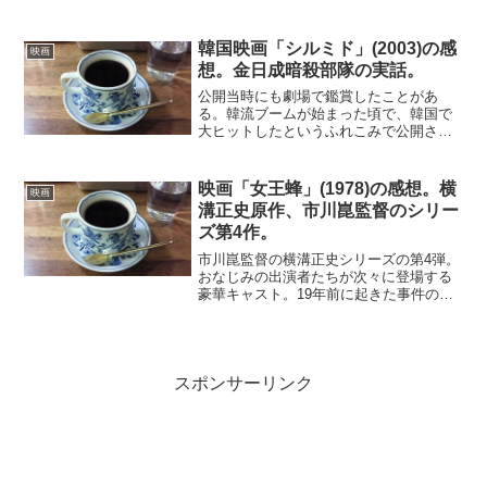
リスマと呼ばれる一本の木に出会う。そ
の木を守る青年とつきあううちに、木を
巡る争いに巻き込まれていく。そして自
韓国映画「シルミド」(2003)の感
映画
分自身も木の虜になってい...
想。金日成暗殺部隊の実話。
公開当時にも劇場で鑑賞したことがあ
る。韓流ブームが始まった頃で、韓国で
大ヒットしたというふれこみで公開され
話題にもなった作品。こういうパターン
の映画はその後続々とあらわれたため、
韓流映画の歴史を振り返るという意味で
映画「女王蜂」(1978)の感想。横
映画
も印象に残る作品だ。実話に...
溝正史原作、市川崑監督のシリー
ズ第4作。
市川崑監督の横溝正史シリーズの第4弾。
おなじみの出演者たちが次々に登場する
豪華キャスト。19年前に起きた事件の捜
査を依頼された金田一耕助は、伊豆の旧
家を訪れる。その家の令嬢の求婚者が殺
され、かっての事件との関係を調べる
と、複雑な事情が徐々に...
スポンサーリンク