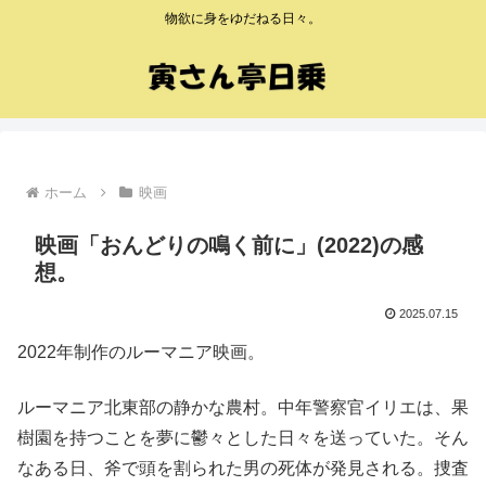
物欲に身をゆだねる日々。
ホーム
映画
映画「おんどりの鳴く前に」(2022)の感
想。
2025.07.15
2022年制作のルーマニア映画。
ルーマニア北東部の静かな農村。中年警察官イリエは、果
樹園を持つことを夢に鬱々とした日々を送っていた。そん
なある日、斧で頭を割られた男の死体が発見される。捜査