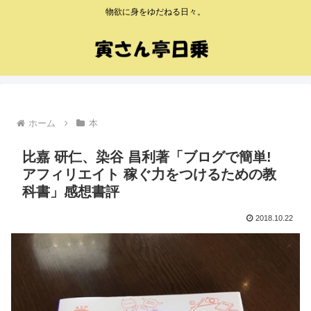
物欲に身をゆだねる日々。
ホーム
本
比嘉 研仁、染谷 昌利著「ブログで簡単!
アフィリエイト 稼ぐ力をつけるための教
科書」感想書評
2018.10.22