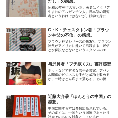
たし」の感想。
昭和50年発行の古い本。著者はイタリア
生まれのアルゼンチン人。日本語の研究
者というわけではないが、独学で身につ
けた日本語を使って日本語で文筆活動を
行っていた。とにかく本書を読んだだけ
で驚いてしまう。これは翻訳本ではな
G・K・チェスタトン著「ブラウ
本
く、著者自身によって書か...
ン神父の不信」の感想。
ブラウン神父シリーズの第3作。ブラウン
神父がアメリカに赴いて活躍する。迷信
とか伝説などないというスタンスのエピ
ソードが目立つ。今では当たり前のこと
だが、当時はまだ理詰めでゴリゴリ押し
ていくというミステリーのスタイルが確
与沢翼著「ブチ抜く力」書評感想
投資
立していなかったのかも...
ネットなどで有名な若手企業家。アパレ
ル関係のビジネスを手がけ成功を収める
が、一時はどん底まで落ちる。その後、
投資家として再び大成功。その人生哲学
を語った本。・一つのことに集中してブ
チ抜く・結果出るまでやめない・最短最
速で結果を出す・自分の幸...
近藤大介著「ほんとうの中国」の
本
感想。
中国に関する本は多数出版されている。
その多くは、中国という国家であったり
社会そのものを対象としているが、この