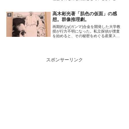
本はそういったそれを構成する中国人に
フォーカスを当てている。中国人は自分
たちとは違うという印象は、多くの日本
高木彬光著「肌色の仮面」の感
本
人が持っているだろう。日...
想。群像推理劇。
画期的なγ(ガンマ)合金を開発した大学教
授が行方不明になった。私立探偵が捜査
を始めると、その秘密をめぐる産業スパ
イの動きが明らかになってくる。更に、
企業との関係による株価の動きに群がる
人々が現れ、捜査は混迷を極める。新合
金の開発者である教授...
スポンサーリンク