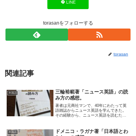
LINE
torasanをフォローする
torasan
関連記事
三輪裕範著「ニュース英語」の読
外国語
み方の感想。
著者は元商社マンで、40年にわたって英
語雑誌からニュース英語を学んできた。
その経験から、ニュース英語を読むため
のポイントをまとめた本。ニュース英語
の特徴をあげて、読むときに注意すべき
ポイントをあげている。しかしそれを万
ドメニコ・ラガナ著「日本語とわ
外国語
能のルールとしてとりあ...