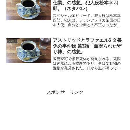
原作の「死との約...
仕業」の感想。犯人役松本幸四
郎。（ネタバレ）
スペシャルエピソード。犯人役は松本幸
四郎。犯人は、ラテンアメリカ某国の日
本大使。自分と企業との不正なつながり
を暴露しようとしていた若手参事官を、
発作的に殺害してしまう。テロリストに
よる誘拐を装うが、偶然大使館を訪れて
アストリッドとラファエル6 文書
テレビ
いた古畑が捜査を開始する...
係の事件録 第3話「血塗られた守
り神」の感想。
陶芸家宅で惨殺死体が発見される。死因
は鈍器による撲殺であり、そばで動物の
置物が発見された。口から血が滴ってい
るこの置物は、西アフリカで儀式に使わ
れるもので、村の守り神であることがわ
かる。今回も宗教がらみのエピソード。
手がかりから事件の背景を...
スポンサーリンク