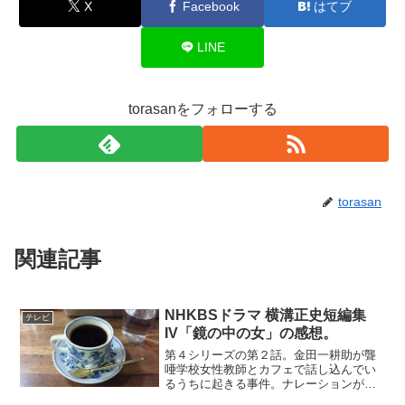
X
Facebook
はてブ
LINE
torasanをフォローする
torasan
関連記事
NHKBSドラマ 横溝正史短編集
テレビ
IV「鏡の中の女」の感想。
第４シリーズの第２話。金田一耕助が聾
唖学校女性教師とカフェで話し込んでい
るうちに起きる事件。ナレーションが多
用されていて、長いセリフとの組み合わ