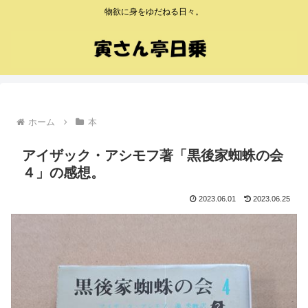
物欲に身をゆだねる日々。
ホーム
本
アイザック・アシモフ著「黒後家蜘蛛の会
４」の感想。
2023.06.01
2023.06.25