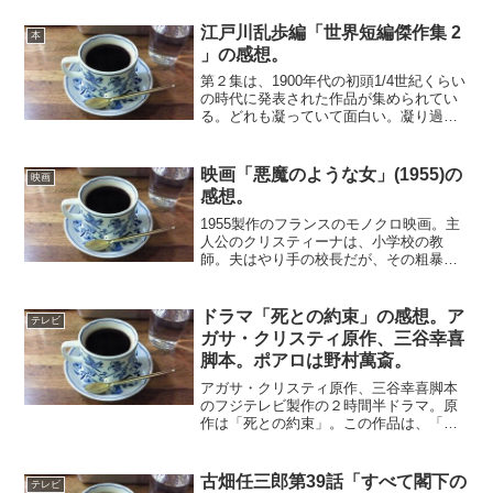
せで物語が進む。語り手の説明の直後に
キャストがその演技をする場面が多く、
江戸川乱歩編「世界短編傑作集 2
本
まるで動画の紙芝居を見て...
」の感想。
第２集は、1900年代の初頭1/4世紀くらい
の時代に発表された作品が集められてい
る。どれも凝っていて面白い。凝り過ぎ
だと思うようなものもある。とくに面白
かったのは、赤い絹の肩かけオスカー・
ブロンズキー事件ブルックベンド荘の悲
映画「悪魔のような女」(1955)の
映画
劇「赤い絹の肩か...
感想。
1955製作のフランスのモノクロ映画。主
人公のクリスティーナは、小学校の教
師。夫はやり手の校長だが、その粗暴な
振る舞いに嫌気がさしていた。そこで夫
と愛人関係にある教師のニコールと結託
して、夫を殺害してプールに遺棄してし
ドラマ「死との約束」の感想。ア
テレビ
まう。しかし、プールの...
ガサ・クリスティ原作、三谷幸喜
脚本。ポアロは野村萬斎。
アガサ・クリスティ原作、三谷幸喜脚本
のフジテレビ製作の２時間半ドラマ。原
作は「死との約束」。この作品は、「オ
リエント急行殺人事件」（2015年）、
「黒井戸殺し」（2018年）に続くシリー
ズ第3作目になるそうだが、初めて観た。
古畑任三郎第39話「すべて閣下の
テレビ