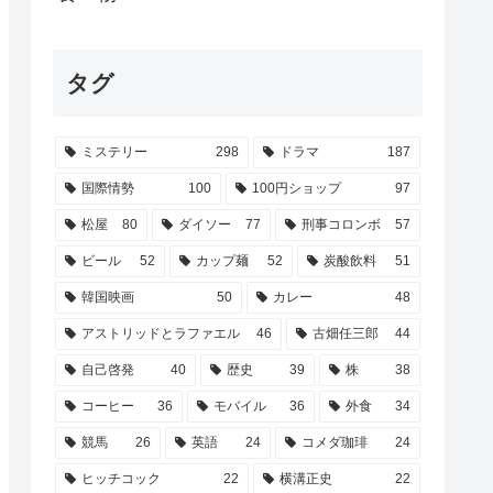
タグ
ミステリー
298
ドラマ
187
国際情勢
100
100円ショップ
97
松屋
80
ダイソー
77
刑事コロンボ
57
ビール
52
カップ麺
52
炭酸飲料
51
韓国映画
50
カレー
48
アストリッドとラファエル
46
古畑任三郎
44
自己啓発
40
歴史
39
株
38
コーヒー
36
モバイル
36
外食
34
競馬
26
英語
24
コメダ珈琲
24
ヒッチコック
22
横溝正史
22