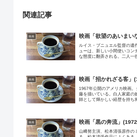
関連記事
映画「欲望のあいまいな対
映画
ルイス・ブニュエル監督の遺作
ューは、新しい小間使いコン
な態度に翻弄される。二人一役
映画「招かれざる客」(
映画
1967年公開のアメリカ映画
藤を描いている。白人家庭の
師として輝かしい経歴を持ち将
映画「黒の奔流」(19
映画
山﨑努主演、松本清張原作の
る。松本清張作品によくある