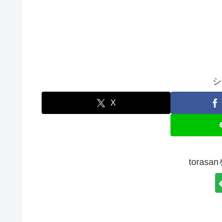
シ
X
toras