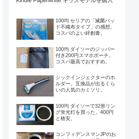
Kindle Paperwhite キッズモデルを購入
100均 セリアの「滅菌パッ
ド不織布タイプ」の感想。
コスパのよい絆創膏。
100均 ダイソーのジッパー
付き200円スマホポーチ。
コスパ最高でおすすめ。
シックインジェクターのホ
ルダー。互換品が出るくら
いの人気のカミソリ。
100均 ダイソーで32形リン
グ蛍光灯を買った。400円
と格安。
コンフィデンスマンJPのお