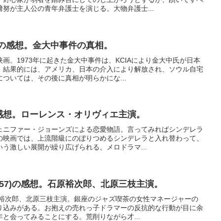
努が主人公の青年弁護士を演じる。大物弁護士...
2)の感想。金大中事件の真相。
画。1973年に起きた金大中事件は、KCIAにより金大中氏が日本
。結果的には、アメリカ、日本の介入により解放され、ソウル自宅
ついては、その後に真相が明らかにな...
)の感想。ローレンス・オリヴィエ主演。
ェニファー・ジョーンズによる恋愛物語。言ってみればシンデレラ
の映画では、上流階級にのぼりつめるシンデレラと入れ替わって、
う激しい展開が繰り広げられる。メロドラマ...
957)の感想。石原裕次郎、北原三枝主演。
原裕次郎、北原三枝主演。銀座のジャズ喫茶の女性マネージャーの
り込みがある。お抱えの売れっ子ドラマーの反抗的な行動が目に余
と会ってみることにする。荒削りながら才...