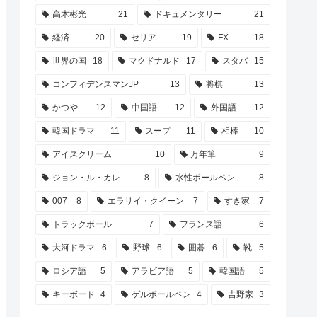
高木彬光
21
ドキュメンタリー
21
経済
20
セリア
19
FX
18
世界の国
18
マクドナルド
17
スタバ
15
コンフィデンスマンJP
13
将棋
13
かつや
12
中国語
12
外国語
12
韓国ドラマ
11
スープ
11
相棒
10
アイスクリーム
10
万年筆
9
ジョン・ル・カレ
8
水性ボールペン
8
007
8
エラリイ・クイーン
7
すき家
7
トラックボール
7
フランス語
6
大河ドラマ
6
野球
6
囲碁
6
靴
5
ロシア語
5
アラビア語
5
韓国語
5
キーボード
4
ゲルボールペン
4
吉野家
3