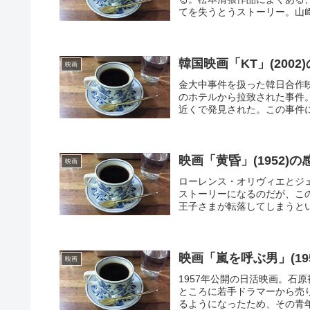
てを失うとうストーリー。山﨑
韓国映画「KT」(200
映画
金大中事件を扱った韓日合作映
のホテルから拉致された事件
近くで発見された。この事件に
映画「黄昏」(1952
映画
ローレンス・オリヴィエとジ
ストーリーになるのだが、こ
王子さまが転落してしまうとい
映画「嵐を呼ぶ男」(1
映画
1957年公開の日活映画。石
ところに若手ドラマーから売
るようになったため、その青年