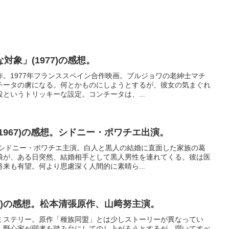
象」(1977)の感想。
。1977年フランススペイン合作映画。ブルジョワの老紳士マチ
チータの虜になる。何とかものにしようとするが、彼女の気まぐれ
というトリッキーな設定。コンチータは、...
1967)の感想。シドニー・ポワチエ出演。
。シドニー・ポワチエ主演。白人と黒人の結婚に直面した家族の葛
娘が、ある日突然、結婚相手として黒人男性を連れてくる。彼は医
来も有望。何より思慮深く人間的に素晴ら...
72)の感想。松本清張原作、山﨑努主演。
ミステリー。原作「種族同盟」とは少しストーリーが異なってい
、野心家が弱者を踏み台にしてのし上がろうとするが、躓いてすべ