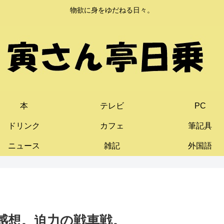
物欲に身をゆだねる日々。
本
テレビ
PC
ドリンク
カフェ
筆記具
ニュース
雑記
外国語
の感想。迫力の戦車戦。