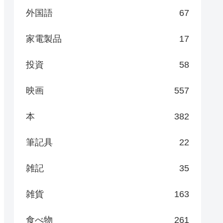
外国語
67
家電製品
17
投資
58
映画
557
本
382
筆記具
22
雑記
35
雑貨
163
食べ物
261