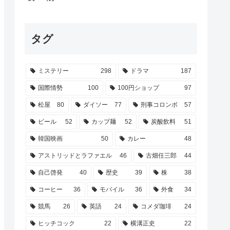
タグ
ミステリー
298
ドラマ
187
国際情勢
100
100円ショップ
97
松屋
80
ダイソー
77
刑事コロンボ
57
ビール
52
カップ麺
52
炭酸飲料
51
韓国映画
50
カレー
48
アストリッドとラファエル
46
古畑任三郎
44
自己啓発
40
歴史
39
株
38
コーヒー
36
モバイル
36
外食
34
競馬
26
英語
24
コメダ珈琲
24
ヒッチコック
22
横溝正史
22