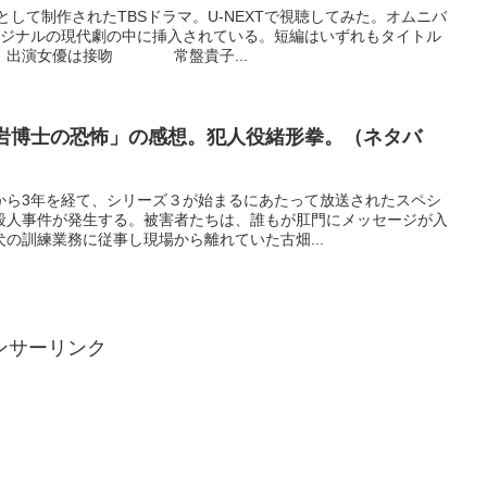
として制作されたTBSドラマ。U-NEXTで視聴してみた。オムニバ
リジナルの現代劇の中に挿入されている。短編はいずれもタイトル
。出演女優は接吻 常盤貴子...
黒岩博士の恐怖」の感想。犯人役緒形拳。（ネタバ
から3年を経て、シリーズ３が始まるにあたって放送されたスペシ
殺人事件が発生する。被害者たちは、誰もが肛門にメッセージが入
の訓練業務に従事し現場から離れていた古畑...
ンサーリンク