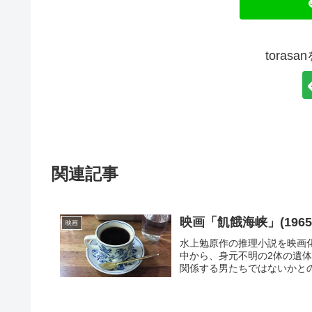
toras
関連記事
映画「飢餓海峡」(19
映画
水上勉原作の推理小説を映画
中から、身元不明の2体の遺
関係する男たちではないかとの