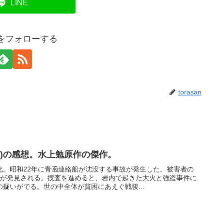
LINE
anをフォローする
torasan
65)の感想。水上勉原作の傑作。
化。昭和22年に青函連絡船が沈没する事故が発生した。被害者の
体が発見される。捜査を進めると、岩内で起きた大火と強盗事件に
疑いがでる。世の中全体が貧困にあえぐ戦後...