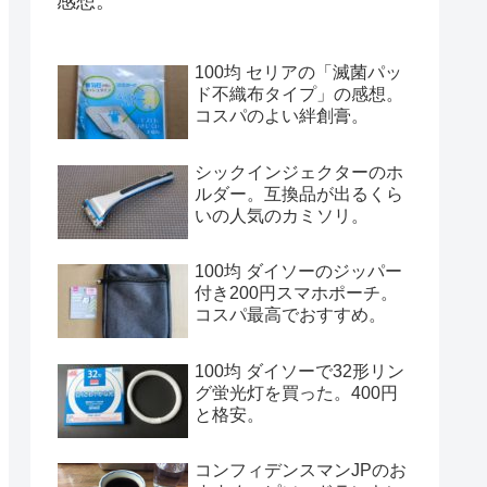
感想。
100均 セリアの「滅菌パッ
ド不織布タイプ」の感想。
コスパのよい絆創膏。
シックインジェクターのホ
ルダー。互換品が出るくら
いの人気のカミソリ。
100均 ダイソーのジッパー
付き200円スマホポーチ。
コスパ最高でおすすめ。
100均 ダイソーで32形リン
グ蛍光灯を買った。400円
と格安。
コンフィデンスマンJPのお