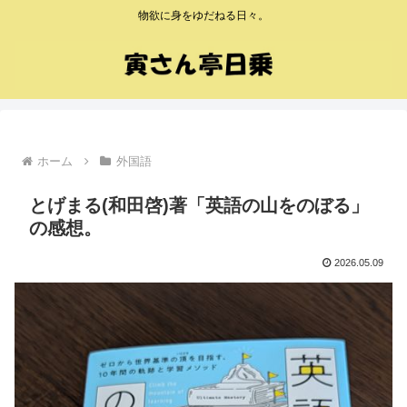
物欲に身をゆだねる日々。
ホーム
外国語
とげまる(和田啓)著「英語の山をのぼる」
の感想。
2026.05.09