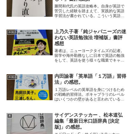
勝間和代氏の英語攻略本。自身が英語で
苦労した経験を踏まえて、実践的な英語
学習法が書かれている。こういう英語学
習法本は、著者がほぼネイティブのもの
と日本人のものがある。著者は後者なの
で、学習法主体で奮闘記的な部分がかな
上乃久子著「純ジャパニーズの迷
外国語
りを占める。外資系でのキ...
わない英語勉強法 増補版」書評
感想
著者は、ニューヨークタイムズの記者。
留学や海外勤務なしに日本で英語の勉強
をして、英語を使う様々な職業でキャリ
アを積んで、今の仕事についた経歴を持
つ。ニューヨークタイムズに署名入りの
記事を書いている人なので、英語の達人
内田諭著「英単語「１万語」習得
外国語
には間違いないと思う。そ...
法」の感想。
１万語レベルの英単語を身につけるため
の戦略的習得法。ボキャブラリのレベル
はいくつかの壁があると言われている
が、１万語は英検1級くらいになる。これ
くらい覚えてくると、初級の段階のよう
に力づくで覚えるのは効率がよくない。
サイデンステッカー 、松本道弘
本
それなりのバックグラウン...
編集「最新日米口語辞典 [決定
版]」の感想。