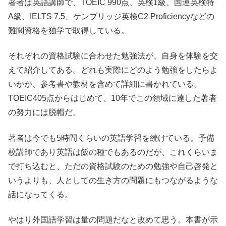
著者は英語講師で、TOEIC 990点、英検1級、国連英検特
A級、IELTS 7.5、ケンブリッジ英検C2 Proficiencyなどの
難関資格を独学で取得している。
それぞれの資格試験に合わせた勉強法が、自身を体験を交
えて紹介してある。どれも実際にどのよう勉強をしたらよ
いかが、参考書や教材を含めて詳細に書かれている。
TOEIC405点からはじめて、10年でこの領域に達した著者
の努力には脱帽だ。
著者は今でも5時間くらいの英語学習を続けている。予備
校講師であり英語は飯の種でもあるのだが、これくらいま
で打ち込むと、ただの資格試験のための勉強や自己啓発と
いうよりも、人としての生き方の問題にもつながるような
話になってくる。
やはり外国語学習は量の問題だなと改めて思う。本書が示