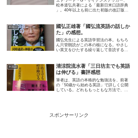
エドワード・G・サイデンステッカー、
松本道弘共著による「最新日米口語辞典
」。40年以上も前に出た初版の改訂版。
旧版も持っているが、かなり改訂されて
いるので新たに購入してみた。引くため
の辞書というよりも読むため辞書。こな
國弘正雄著「國弘流英語の話しか
外国語
れた日本語表現を訳...
た」の感想。
國弘先生による英語学習法の本。もちろ
ん只管朗読がこの本の核になる。やさし
い英文をひたする繰り返して音読するこ
とだ。どんな習い事でも、上達するには
練習しかないことは誰にでもわかってい
る。だが、素振りのように単純作業は、
清涼院流水著「三日坊主でも英語
外国語
続けるのが難しい方法だ。...
は伸びる」書評感想
筆者は、英語の本格的な勉強法を、前著
の「50歳から始める英語」で詳しく公開
している。どれももっともな方法で、こ
れを実行すれば英語力アップ間違いなし
と思われるものばかりだった。【関連記
事】清涼院流水著「50歳から始める英
語」書評感想問題は、そ...
スポンサーリンク