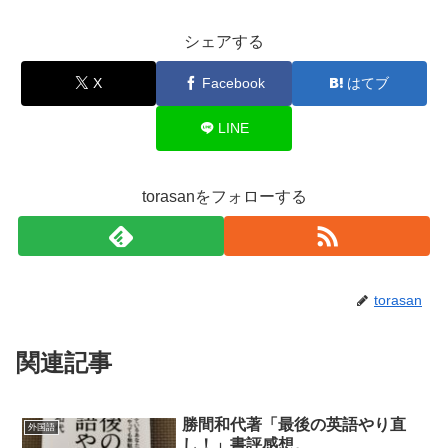
シェアする
X
Facebook
はてブ
LINE
torasanをフォローする
torasan
関連記事
勝間和代著「最後の英語やり直
外国語
し！」書評感想。