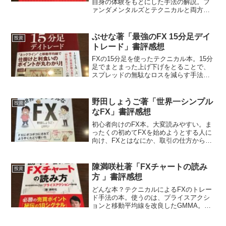
自身の体験をもとにした手法の解説。フ
ァンダメンタルズとテクニカルと両方を
もとにした方法。どんな方法？ファンダ
メンタルズの長期のトレンドを非常に重
視する。今、どの通貨が強いか、弱いか
ぶせな著「最強のFX 15分足デイ
投資
がベース。セルザファクト...
トレード」書評感想
FXの15分足を使ったテクニカル本。15分
足でまとまった上げ下げをとることで、
スプレッドの無駄なロスを減らす手法。
数十pipsから100pipsを狙う。・3本の移
動平均線（25MA、75MA、200MA)が順番
に並んだトレンドの出た状態で、...
野田しょうご著「世界一シンプル
投資
なFX」書評感想
初心者向けのFX本。大変読みやすい。ま
ったくの初めてFXを始めようとする人に
向け、FXとはなにか、取引の仕方から始
まる。そして、取引をするうえでの心構
えとして、損切りの重要性、プロスペク
ト理論などの説明。最後は、手法の紹介
陳満咲杜著「FXチャートの読み
投資
で、ライントレード...
方 」書評感想
どんな本？テクニカルによるFXのトレー
ド手法の本。使うのは、プライスアクシ
ョンと移動平均線を改良したGMMA。ど
んな手法か？プライスアクションは値動
きによる生成されるローソク足動き。そ