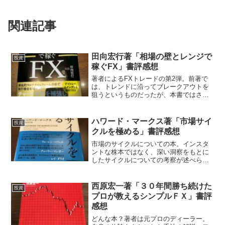
関連記事
田向宏行著「相場の壁とレンジで
投資
稼ぐFX」書評感想
著者によるFXトレードの第2弾。前著で
は、トレンドに沿ってブレークアウトを
狙うというものだったが、本書ではさら
に積極的に相場の壁を使っている。相場
の壁とは、売り手と買い手が拮抗してい
るところ。高値安値や切りのよい数字の
ハワード・マークス著「市場サイ
投資
ところ。基本はダウ理論...
クルを極める」書評感想
市場のサイクルについての本。インスタ
ントな株本ではなく、深い洞察をもとに
したサイクルについての考察が述べられ
ている。サイクルとは次々に出来事が起
きるという流れのことではない。それぞ
れの出来事が次の出来事を引き起こす。
西原宏一著「３０年間勝ち続けた
投資
そのためランダムで予測で...
プロが教えるシンプルＦＸ」書評
感想
どんな本？著者は元プロのディーラー。