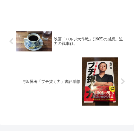
映画「バルジ大作戦」(1965)の感想。迫
力の戦車戦。
与沢翼著「ブチ抜く力」書評感想