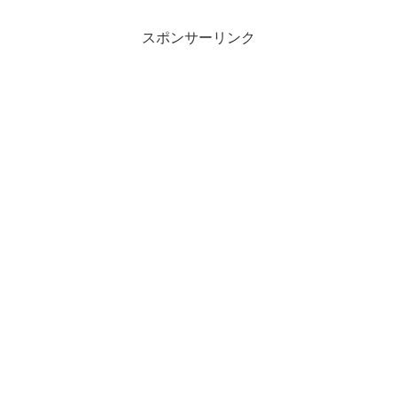
の背景にある損益事情も考える。ヒゲ、
ピンバー、スパイクな...
スポンサーリンク