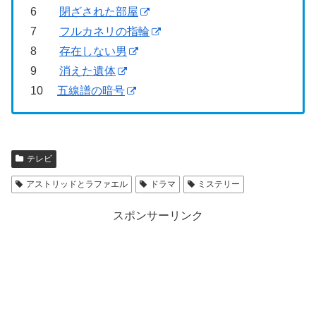
6
閉ざされた部屋
7
フルカネリの指輪
8
存在しない男
9
消えた遺体
10
五線譜の暗号
テレビ
アストリッドとラファエル
ドラマ
ミステリー
スポンサーリンク