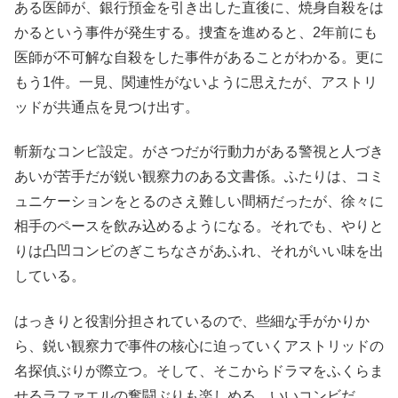
ある医師が、銀行預金を引き出した直後に、焼身自殺をは
かるという事件が発生する。捜査を進めると、2年前にも
医師が不可解な自殺をした事件があることがわかる。更に
もう1件。一見、関連性がないように思えたが、アストリ
ッドが共通点を見つけ出す。
斬新なコンビ設定。がさつだが行動力がある警視と人づき
あいが苦手だが鋭い観察力のある文書係。ふたりは、コミ
ュニケーションをとるのさえ難しい間柄だったが、徐々に
相手のペースを飲み込めるようになる。それでも、やりと
りは凸凹コンビのぎこちなさがあふれ、それがいい味を出
している。
はっきりと役割分担されているので、些細な手がかりか
ら、鋭い観察力で事件の核心に迫っていくアストリッドの
名探偵ぶりが際立つ。そして、そこからドラマをふくらま
せるラファエルの奮闘ぶりも楽しめる。いいコンビだ。