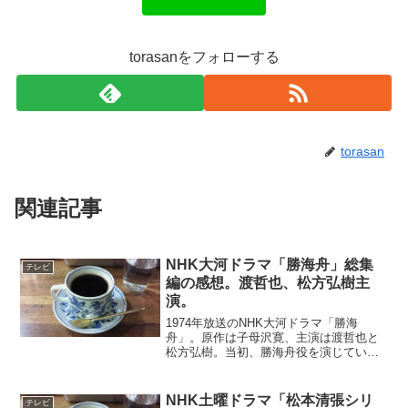
torasanをフォローする
torasan
関連記事
NHK大河ドラマ「勝海舟」総集
テレビ
編の感想。渡哲也、松方弘樹主
演。
1974年放送のNHK大河ドラマ「勝海
舟」。原作は子母沢寛、主演は渡哲也と
松方弘樹。当初、勝海舟役を演じていた
渡哲也が病気で降板し、途中から松方弘
樹が代役を務めた。しかし、その交代が
結果的には成功だったと思えるほど、二
NHK土曜ドラマ「松本清張シリ
テレビ