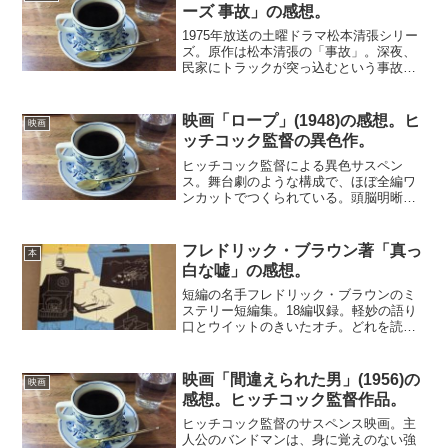
人の演技が見事にはまっ...
ーズ 事故」の感想。
1975年放送の土曜ドラマ松本清張シリー
ズ。原作は松本清張の「事故」。深夜、
民家にトラックが突っ込むという事故が
発生した。ただの不注意運転のように扱
われたが、事故当時、その家の主婦が浮
気相手と過ごしている最中であった。そ
映画「ロープ」(1948)の感想。ヒ
映画
して夫は妻の浮気を疑...
ッチコック監督の異色作。
ヒッチコック監督による異色サスペン
ス。舞台劇のような構成で、ほぼ全編ワ
ンカットでつくられている。頭脳明晰な
学生2人は、自分たちの優秀さを示すため
に、アパートの一室で同級生を殺害して
しまう。そこに被害者の父、恋人、恋
フレドリック・ブラウン著「真っ
本
敵、恩師を招いて、パーティ...
白な嘘」の感想。
短編の名手フレドリック・ブラウンのミ
ステリー短編集。18編収録。軽妙の語り
口とウイットのきいたオチ。どれを読ん
でも引き込まれる。オチの作り方が複雑
すぎず浅すぎず絶妙なポイントにある。
ちょっと物足りないくらいで終わり、余
映画「間違えられた男」(1956)の
映画
韻を残すようなクライマ...
感想。ヒッチコック監督作品。
ヒッチコック監督のサスペンス映画。主
人公のバンドマンは、身に覚えのない強