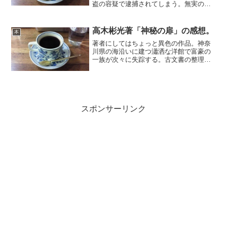
盗の容疑で逮捕されてしまう。無実の罪
をはらそうと、妻とともに弁護士や証人
を訪ね、証拠集めに奔走する。その心労
のせいで、妻は心を病んでしまう。ヒッ
高木彬光著「神秘の扉」の感想。
本
チコック監督のいつもの心...
著者にしてはちょっと異色の作品。神奈
川県の海沿いに建つ瀟洒な洋館で富豪の
一族が次々に失踪する。古文書の整理の
ために雇われた秘書軍司は、館内での
様々な人間模様を目撃しており、疑惑を
抱くようになる。そんな折、失踪した主
人の兄がブラジルから戻り、...
スポンサーリンク