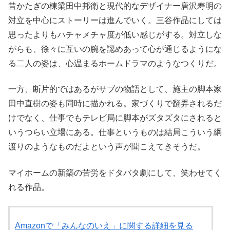
昔かたぎの棟梁田中邦衛と現代的なデザイナー唐沢寿明の
対立を中心にストーリーは進んでいく。三谷作品にしては
思ったよりもハチャメチャ度が低い感じがする。対立しな
がらも、徐々に互いの腕を認めあって心が通じるようにな
る二人の姿は、心温まるホームドラマのようなつくりだ。
一方、断片的ではあるがサブの物語として、施主の脚本家
田中直樹の姿も同時に描かれる。家づくりで翻弄されるだ
けでなく、仕事でもテレビ局に脚本がズタズタにされると
いうつらい立場にある。仕事というものは結局こういう綱
渡りのようなものだよという声が聞こえてきそうだ。
マイホームの新築の苦労をドタバタ劇にして、笑わせてく
れる作品。
Amazonで「みんなのいえ」に関する詳細を見る