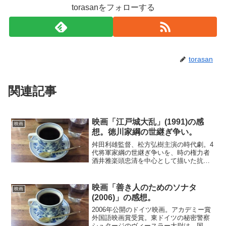
torasanをフォローする
torasan
関連記事
映画「江戸城大乱」(1991)の感
映画
想。徳川家綱の世継ぎ争い。
舛田利雄監督、松方弘樹主演の時代劇。4
代将軍家綱の世継ぎ争いを、時の権力者
酒井雅楽頭忠清を中心として描いた抗争
劇。ストーリーはアクション映画風であ
り、アット驚く設定が相次ぐ。松方弘樹
演じる酒井忠清は、下馬将軍と言われ御
映画「善き人のためのソナタ
映画
三家をも見下すくらいの...
(2006)」の感想。
2006年公開のドイツ映画。アカデミー賞
外国語映画賞受賞。東ドイツの秘密警察
シュタージのヴィースラー大尉は、国家