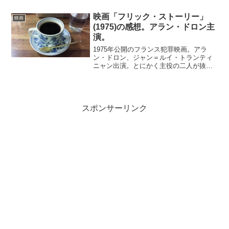
っていて、未読だがかなり面白い原作を
もとにしていることが想像出来る。裏に
映画「フリック・ストーリー」
映画
何かありそうな富豪一族、...
(1975)の感想。アラン・ドロン主
演。
1975年公開のフランス犯罪映画。アラ
ン・ドロン、ジャン＝ルイ・トランティ
ニャン出演。とにかく主役の二人が抜群
にいい。渋くて格好よくて絵になる。ス
トーリーは、凶悪犯ジャン＝ルイ・トラ
ンティニャンのとそれを追う刑事アラ
ン・ドロンの活躍を描いて...
スポンサーリンク