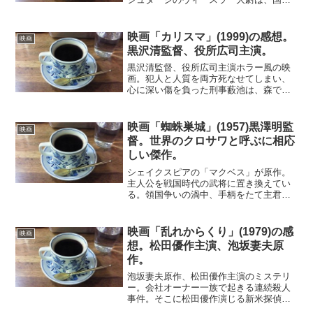
に忠誠を尽くす有能の官吏であった。あ
る日、反体制の疑いのある劇作家ドライ
マンの監視を命じられる。アパートに盗
映画「カリスマ」(1999)の感想。
映画
聴器を仕掛け、昼夜を...
黒沢清監督、役所広司主演。
黒沢清監督、役所広司主演ホラー風の映
画。犯人と人質を両方死なせてしまい、
心に深い傷を負った刑事藪池は、森でカ
リスマと呼ばれる一本の木に出会う。そ
の木を守る青年とつきあううちに、木を
巡る争いに巻き込まれていく。そして自
映画「蜘蛛巣城」(1957)黒澤明監
映画
分自身も木の虜になってい...
督。世界のクロサワと呼ぶに相応
しい傑作。
シェイクスピアの「マクベス」が原作。
主人公を戦国時代の武将に置き換えてい
る。領国争いの渦中、手柄をたて主君の
城に赴く途中に、主人公は不思議な老婆
の予言に出くわす。自身が主君の城の城
主になるというのだ。その後、無防備の
映画「乱れからくり」(1979)の感
映画
主君が主人公の城に立ち寄...
想。松田優作主演、泡坂妻夫原
作。
泡坂妻夫原作、松田優作主演のミステリ
ー。会社オーナー一族で起きる連続殺人
事件。そこに松田優作演じる新米探偵が
事件の解決に乗り出す。構成はかなり凝