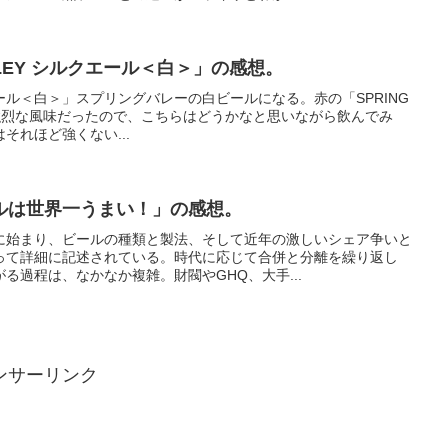
ALLEY シルクエール＜白＞」の感想。
ルクエール＜白＞」スプリングバレーの白ビールになる。赤の「SPRING
」が、強烈な風味だったので、こちらはどうかなと思いながら飲んでみ
それほど強くない...
ルは世界一うまい！」の感想。
に始まり、ビールの種類と製法、そして近年の激しいシェア争いと
って詳細に記述されている。時代に応じて合併と分離を繰り返し
る過程は、なかなか複雑。財閥やGHQ、大手...
ンサーリンク