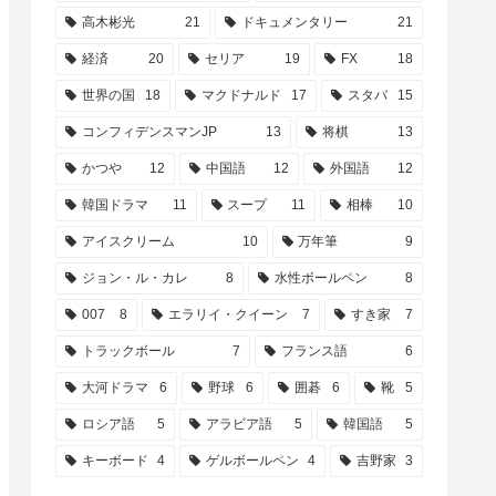
高木彬光
21
ドキュメンタリー
21
経済
20
セリア
19
FX
18
世界の国
18
マクドナルド
17
スタバ
15
コンフィデンスマンJP
13
将棋
13
かつや
12
中国語
12
外国語
12
韓国ドラマ
11
スープ
11
相棒
10
アイスクリーム
10
万年筆
9
ジョン・ル・カレ
8
水性ボールペン
8
007
8
エラリイ・クイーン
7
すき家
7
トラックボール
7
フランス語
6
大河ドラマ
6
野球
6
囲碁
6
靴
5
ロシア語
5
アラビア語
5
韓国語
5
キーボード
4
ゲルボールペン
4
吉野家
3