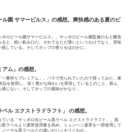
ール園 サマーピルス」の感想。爽快感のある夏のビ
ッポロビール園サマーピルス」。サッポロビール園監修のもと醸造
みると、軽い飲み口だ。それでもただ薄いというわけでなく、苦味
残している。そしてホップの香りをほのかに...
ミアム」の感想。
「一番搾りプレミアム」。バラで売られていたので買ってみた。東
第1等品を使用し、深く豊かな味わいを実現しているとのこと。飲ん
感じない。そしてホップの風味がかなり...
ベル エクストラドラフト」 の感想。
れている「サッポロ生ビール黒ラベル エクストラドラフト」。黒
の黒ラベルより麦芽使用量を高め、ミュンヘン麦芽を一部使用して
ノーマル黒ラベルとの違いがハッキリとわか...