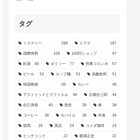
タグ
ミステリー
298
ドラマ
187
国際情勢
100
100円ショップ
97
松屋
80
ダイソー
77
刑事コロンボ
57
ビール
52
カップ麺
52
炭酸飲料
51
韓国映画
50
カレー
48
アストリッドとラファエル
46
古畑任三郎
44
自己啓発
40
歴史
39
株
38
コーヒー
36
モバイル
36
外食
34
競馬
26
英語
24
コメダ珈琲
24
ヒッチコック
22
横溝正史
22