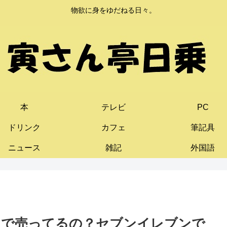
物欲に身をゆだねる日々。
本
テレビ
PC
ドリンク
カフェ
筆記具
ニュース
雑記
外国語
こで売ってるの？セブンイレブンで