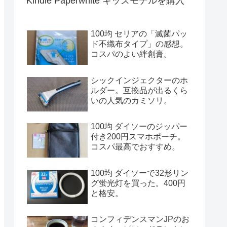
Kindle Paperwhite キッズモデルを購入
100均 セリアの「滅菌パッ
ド不織布タイプ」の感想。
コスパのよい絆創膏。
シックインジェクターのホ
ルダー。互換品が出るくら
いの人気のカミソリ。
100均 ダイソーのジッパー
付き200円スマホポーチ。
コスパ最高でおすすめ。
100均 ダイソーで32形リン
グ蛍光灯を買った。400円
と格安。
コンフィデンスマンJPのお