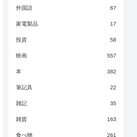
外国語
67
家電製品
17
投資
58
映画
557
本
382
筆記具
22
雑記
35
雑貨
163
食べ物
261