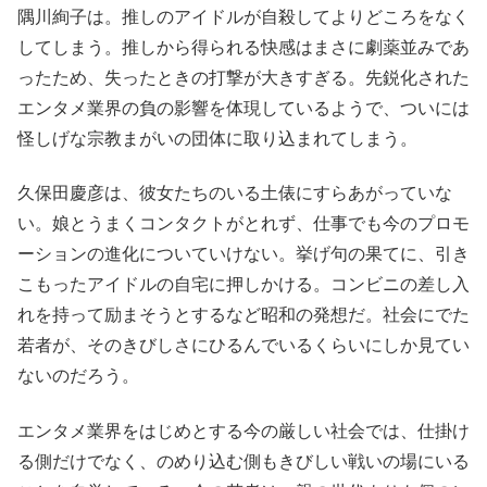
隅川絢子は。推しのアイドルが自殺してよりどころをなく
してしまう。推しから得られる快感はまさに劇薬並みであ
ったため、失ったときの打撃が大きすぎる。先鋭化された
エンタメ業界の負の影響を体現しているようで、ついには
怪しげな宗教まがいの団体に取り込まれてしまう。
久保田慶彦は、彼女たちのいる土俵にすらあがっていな
い。娘とうまくコンタクトがとれず、仕事でも今のプロモ
ーションの進化についていけない。挙げ句の果てに、引き
こもったアイドルの自宅に押しかける。コンビニの差し入
れを持って励まそうとするなど昭和の発想だ。社会にでた
若者が、そのきびしさにひるんでいるくらいにしか見てい
ないのだろう。
エンタメ業界をはじめとする今の厳しい社会では、仕掛け
る側だけでなく、のめり込む側もきびしい戦いの場にいる