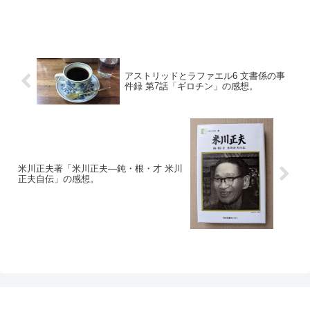
アストリッドとラファエル6 文書係の事
件録 第7話「ギロチン」の感想。
米川正夫著「米川正夫―鈍・根・才 米川
正夫自伝」の感想。