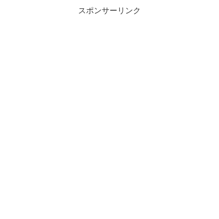
習法。・できなという思い...
スポンサーリンク