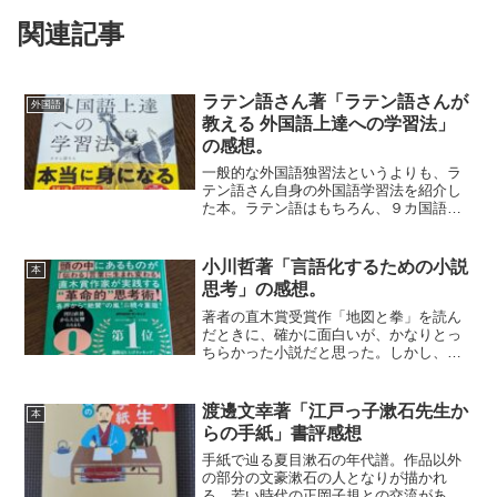
関連記事
ラテン語さん著「ラテン語さんが
外国語
教える 外国語上達への学習法」
の感想。
一般的な外国語独習法というよりも、ラ
テン語さん自身の外国語学習法を紹介し
た本。ラテン語はもちろん、９カ国語に
わたる学習歴から取り出された方法はど
れも役に立ちそうなものばかり。入門書
の選び方、単語の覚え方、学習環境の整
小川哲著「言語化するための小説
本
え方など。９カ国語それぞ...
思考」の感想。
著者の直木賞受賞作「地図と拳」を読ん
だときに、確かに面白いが、かなりとっ
ちらかった小説だと思った。しかし、決
して動かない箇所がいくつかあって、そ
こで作品全体をしっかりと支えていると
いう印象を受けた。まるで、暴れ馬をう
渡邊文幸著「江戸っ子漱石先生か
本
まく乗りこなしているかの...
らの手紙」書評感想
手紙で辿る夏目漱石の年代譜。作品以外
の部分の文豪漱石の人となりが描かれ
る。若い時代の正岡子規との交流があっ