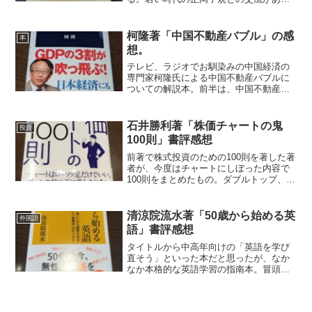
た頃は、坊ちゃんの主人公のように鼻っ
柱が強く、血気盛んな面もうかがえる。
ロンドン留学時代はお金に苦労しながら
柯隆著「中国不動産バブル」の感
本
も、家族を気にかける父親と...
想。
テレビ、ラジオでお馴染みの中国経済の
専門家柯隆氏による中国不動産バブルに
ついての解説本。前半は、中国不動産バ
ブルの詳細な解説。なぜ、バブルが起き
て崩壊の危機に瀕しているのかが詳しく
述べられている。日本のバブルとの比較
石井勝利著「株価チャートの鬼
投資
しての中国特有の事情につ...
100則」書評感想
前著で株式投資のための100則を著した著
者が、今度はチャートにしぼった内容で
100則をまとめたもの。ダブルトップ、デ
ッドクロス、得意銘柄で勝負するなど、
ごく当たり前の記述もあるが、主に中級
レベルのチャートの見方についてページ
清涼院流水著「50歳から始める英
外国語
が割かれている。...
語」書評感想
タイトルから中高年向けの「英語を学び
直そう」といった本だと思ったが、なか
なか本格的な英語学習の指南本。冒頭は
ソフトな感じでスタートするが、徐々に
レベルを上げていって、最後の方は上級
以上を目指して英語を極めようとする学