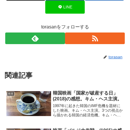
LINE
torasanをフォローする
torasan
関連記事
韓国映画「国家が破産する日」
映画
(2018)の感想。キム・ヘス主演。
1997年に起きた韓国のIMF危機を題材に
した映画。キム・ヘス主演。3つの視点か
ら描かれる韓国の経済危機。キム・ヘス
が演じる韓国銀行の通貨担当者、野心家
の金融マン、零細企業の経営者の3人だ。
救国の強い意志を持って奔走するキム・