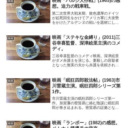
映画「バルジ大作戦」(1965)の感
映画
ヘスは、無責任...
想。迫力の戦車戦。
第二次世界大戦末期、敗色濃厚のドイツ
が起死回生をかけてアメリカ軍に大攻勢
をかけたアルデンヌの戦いを題材にした
戦争映画。迫力ある戦車戦が満載。ロバ
ート・ショウが筋の通ったドイツ軍将校
を演じており、格好良さでアメリカ軍人
映画「ステキな金縛り」(2011)三
映画
以上の存在感を発揮してい...
谷幸喜監督、深津絵里主演のコメ
ディ。
三谷幸喜監督のコメディ映画。深津絵里
がダメ弁護士を演じる。妻殺しの容疑者
となった無実の夫から弁護を依頼された
三流女性弁護士。実は夫にはアリバイが
あり、事件時刻には落ち武者幽霊によっ
て金縛りになっていた。その落ち武者を
映画「眠狂四郎殺法帖」(1963)市
映画
証人にして無罪を勝ち取ろ...
川雷蔵主演。眠狂四郎シリーズ第
1作。
市川雷蔵主演の眠狂四郎シリーズ第一
作。加賀藩の密貿易に絡む陰謀に眠狂四
郎が巻き込まれる。密貿易の証拠となる
通行手形を豪商に握られて窮地に立った
加賀藩主。奥女中を間者として眠狂四郎
のところに送り込み、手形を取り返そう
映画「ランボー」(1982)の感想。
映画
とする。唐人の少林寺拳法の...