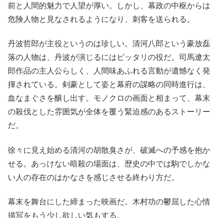
前と人間的魅力で人望が厚い。しかし、幕政の中枢からは
危険人物と見なされるようになり、刺客を送られる。
丹波哲郎が主役というのは珍しい。清河八郎という豪放磊
落の人物は、丹波が演じるにはピッタリの役だ。司馬遼太
郎作品の主人公らしく、人間味あふれる言動が遺憾なく発
揮されている。剣豪として姿と幕府の謀略の同時進行は、
血なまぐさを醸し出す。モノクロの画面と相まって、幕末
の殺伐とした雰囲気が全体を覆う緊迫感のあるストーリー
だ。
徐々に見え始める清河の胡散臭さが、破滅への予感を抱か
せる。あっけない暗殺の場面は、歴史の中では駒でしかな
い人の存在のはかなさを感じさせる終わり方だ。
幕末を舞台にした締まった映画だ。木村功の鬱屈した心情
描写をもう少し欲しい気もする。