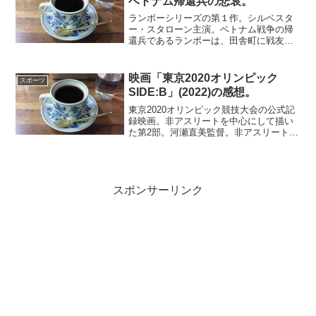
ベトナム帰還兵の悲哀。
ランボーシリーズの第１作。シルベスタ
ー・スタローン主演。ベトナム戦争の帰
還兵であるランボーは、田舎町に戦友を
訪ねる。そこでいわれのない罪のため、
保安官に追われる身となる。そして、数
百人の警官を相手に死闘を繰り広げる。
映画「東京2020オリンピック
スポーツ
大筋としてはアクション映...
SIDE:B」(2022)の感想。
東京2020オリンピック競技大会の公式記
録映画。非アスリートを中心にして描い
た第2部。河瀬直美監督。非アスリートが
対象であり、主に組織委員会の苦闘を描
いている。コロナによる1年の延期で、運
営の見直しを迫られた委員会中枢の人々
を姿が構成の中心...
スポンサーリンク