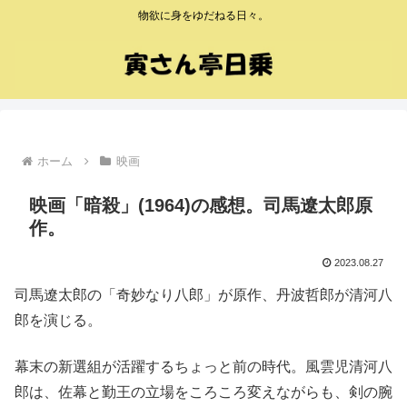
物欲に身をゆだねる日々。
ホーム
映画
映画「暗殺」(1964)の感想。司馬遼太郎原
作。
2023.08.27
司馬遼太郎の「奇妙なり八郎」が原作、丹波哲郎が清河八
郎を演じる。
幕末の新選組が活躍するちょっと前の時代。風雲児清河八
郎は、佐幕と勤王の立場をころころ変えながらも、剣の腕