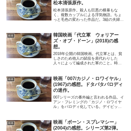
松本清張原作。
松本清張原作。殺人も巨悪の横暴もな
く、複数カップルによる浮気物語。ちょ
っと毛色の変わった作品だ。3組の夫婦が
登場する。佐田啓二と奈良岡朋子、新珠
三千代と山内明、岩下志麻と園井啓介。
このうち奈良岡朋子以外は、不倫合戦に
韓国映画「代立軍 ウォリアー
映画
参加する。誰もが自分の相...
ズ・オブ・ドーン」(2018)の感
想。
2018年公開の韓国映画。代立軍とは、貧
しさのため他人の賦役を肩代わりした
人々によって編成された軍のこと。時代
は16世紀末。豊臣秀吉の朝鮮侵攻によ
り、第14代国王・宣祖は北方へ逃避し、
世子・光海君は前線対応を命じられる。
映画「007/カジノ・ロワイヤル」
映画
寄せ集めの代立軍とと...
(1967)の感想。ドタバタパロディ
の迷作。
007シリーズの番外編と言われる作品。イ
アン・フレミングの「カジノ・ロワイヤ
ル」をパロディ化している。デイビッ
ド・ニーブン演じる引退した007のもと
に、国際陰謀集団の手で各国の諜報員が
次々に消されているという情報がもたら
映画「ボーン・スプレマシー」
映画
される。復帰を要請さ...
(2004)の感想。シリーズ第2弾。