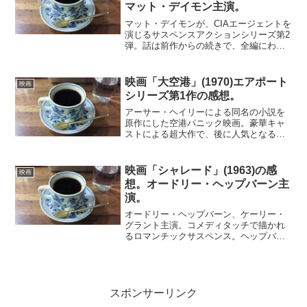
マット・デイモン主演。
マット・デイモンが、CIAエージェントを
演じるサスペンスアクションシリーズ第2
弾。話は前作からの続きで、全編にわた
る逃亡劇。早くも冒頭のインドで、恋人
が射殺されてしまい、孤独な逃亡生活と
なる。とにかく追っ手ががしつこい。イ
映画「大空港」(1970)エアポート
映画
ンド、ナポリ、ドイ...
シリーズ第1作の感想。
アーサー・ヘイリーによる同名の小説を
原作にした空港パニック映画。豪華キャ
ストによる超大作で、後に人気となるエ
アポートシリーズの第1作にあたる。悪天
候の中、シカゴ空港で繰り広げられる
様々な人間模様。ローマ行きの旅客機に
映画「シャレード」(1963)の感
映画
男が搭乗し、飛行中に爆弾...
想。オードリー・ヘップバーン主
演。
オードリー・ヘップバーン、ケーリー・
グラント主演。コメディタッチで描かれ
るロマンチックサスペンス。ヘップバー
ン演じるマダムの富豪の夫が殺害され
た。彼は第二次世界大戦中に金塊輸送の
任務に当たっていた。消えた金塊をめぐ
って、当時の仲間たちが彼女...
スポンサーリンク