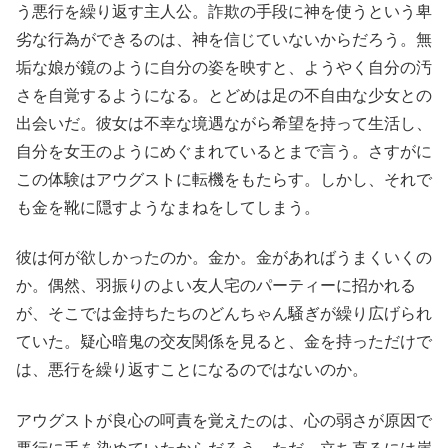
う悪行を繰り返す主人公。詐欺の手段に神を使うという卑
劣な行為ができるのは、神を信じていないからだろう。無
垢な娘が鏡のように自分の姿を映すと、ようやく自分の汚
さを自覚するようになる。とどめは足の不自由な少女との
出会いだ。彼女は不幸な境遇ながら希望を持って生活し、
自分を女王のようにめぐまれているとまで言う。さすがに
この体験はアウグストに転機をもたらす。しかし、それで
も金を靴に隠すようなまねをしてしまう。
彼は何が欲しかったのか。金か。金があればうまくいくの
か。偶然、羽振りのよい友人宅のパーティーに招かれる
が、そこでは金持ちたちのどんちゃん騒ぎが繰り広げられ
ていた。疑心暗鬼の交友関係を見ると、金を持っただけで
は、悪行を繰り返すことになるのではないのか。
アウグストが良心の呵責を覚えたのは、心の弱さが原因で