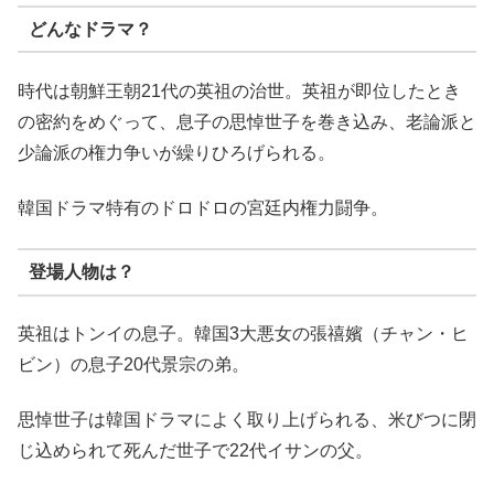
どんなドラマ？
時代は朝鮮王朝21代の英祖の治世。英祖が即位したとき
の密約をめぐって、息子の思悼世子を巻き込み、老論派と
少論派の権力争いが繰りひろげられる。
韓国ドラマ特有のドロドロの宮廷内権力闘争。
登場人物は？
英祖はトンイの息子。韓国3大悪女の張禧嬪（チャン・ヒ
ビン）の息子20代景宗の弟。
思悼世子は韓国ドラマによく取り上げられる、米びつに閉
じ込められて死んだ世子で22代イサンの父。