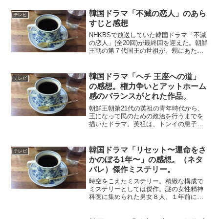
ンCHの噂があったが、ここにきてようや
く韓国版が実現したのはうれしい。構成
韓国ドラマ「不滅の恋人」のあら
テレビ
全12話で、...
すじと感想
NHKBSで放送していた韓国ドラマ「不滅
の恋人」(全20回)が最終回を迎えた。朝鮮
王朝の第７代国王の世祖が、甥にあたる
幼い第６代端宗のを廃位に追い込んで、
王位を簒奪するという有名な事件があ
る。これをモチーフにして、世祖とその
韓国ドラマ「ヘチ 王座への道」
テレビ
弟の安平大君の対...
の感想。権力争いとアットホーム
感のバランスがとれた作品。
朝鮮王朝第21代の英祖の青年時代から、
王になって民のための政治を行うまでを
描いたドラマ。英祖は、トンイの息子で
イ・サンの祖父にあたる。息子の思悼世
子を米櫃に閉じ込めて殺してしまった事
件は有名。「ヘチ」というのは、司憲府
韓国ドラマ「リセット〜運命をさ
テレビ
の役人のことで、司憲府...
かのぼる1年〜」の感想。（ネタ
バレ）傑作ミステリー。
時空をこえたミステリー。精緻な構成で
ミステリーとしては傑作。謎の女性精神
科医に集められた男女８人。１年前にタ
イムワープをして未来を変え、完璧な人
生を目指すことになる。参加者たちはや