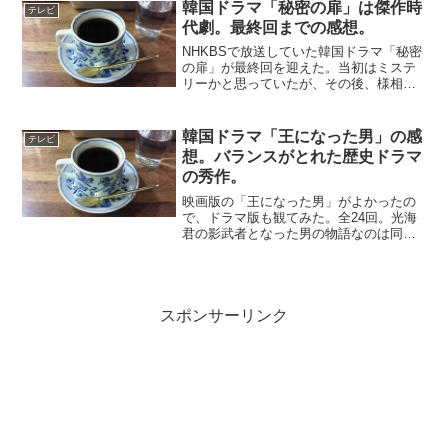
り直しの生活を始めるが、次々に謎の死
韓国ドラマ「秘密の扉」は傑作時
テレビ
をとげていく。主人公の刑...
代劇。最終回までの感想。
NHKBSで放送していた韓国ドラマ「秘密
の扉」が最終回を迎えた。当初はミステ
リーかと思っていたが、その後、様相が
二転三転して見応えのあるドラマになっ
た。序盤は、ミステリー、中盤は権力闘
争、終盤は世子の悲劇という３部構成と
韓国ドラマ「王になった男」の感
テレビ
なっている。最初は、...
想。バランスがとれた歴史ドラマ
の秀作。
映画版の「王になった男」がよかったの
で、ドラマ版も観てみた。全24回。光海
君の影武者となった男の物語なのは同
じ。しかし、ストーリーは映画版とはか
なり違っていて、いろんな物語が盛り込
まれている。宮廷の権力争い、王妃との
ロマンス、家族ドラマ、王...
スポンサーリンク