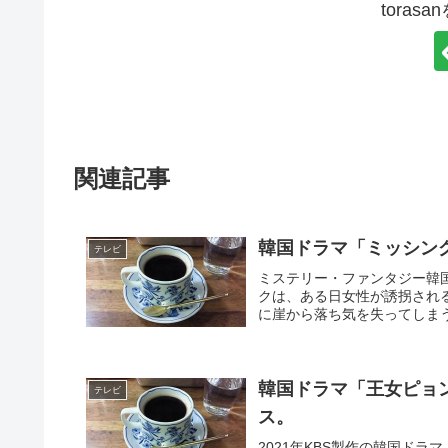
toras
関連記事
韓国ドラマ「ミッシンク
テレビ
ミステリー・ファンタジー韓
クは、ある日女性が誘拐され
に崖から落ち気を失ってしまう
韓国ドラマ「王女ピョ
テレビ
ス。
2021年KBS製作の韓国ド