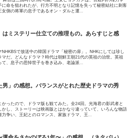
手に命を狙われたが、行方不明となり記憶を失って秘密結社に刺客
女側の将軍の息子であるオン・ダルと運...
」はミステリー仕立ての推理もの。あらすじと感
NHKBSで放送中の韓国ドラマ「秘密の扉」。NHKにしては珍し
ラマだ。どんなドラマ？時代は朝鮮王朝21代の英祖の治世。英祖
て、息子の思悼世子を巻き込み、老論派...
た男」の感想。バランスがとれた歴史ドラマの秀
よかったので、ドラマ版も観てみた。全24回。光海君の影武者と
しかし、ストーリーは映画版とはかなり違っていて、いろんな物語
力争い、王妃とのロマンス、家族ドラマ、王...
〜運命をさかのぼる1年〜」の感想。（ネタバレ）