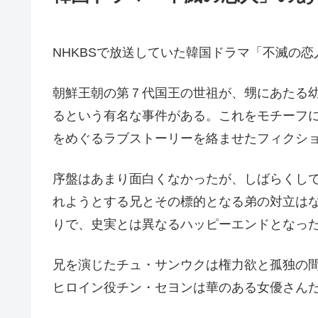
NHKBSで放送していた韓国ドラマ「不滅の恋人
朝鮮王朝の第７代国王の世祖が、甥にあたる
るという有名な事件がある。これをモチーフ
をめぐるラブストーリーを絡ませたフィクシ
序盤はあまり面白くなかったが、しばらくし
れようとする兄とその標的となる弟の対立は
りで、史実とは異なるハッピーエンドとなっ
兄を演じたチュ・サンウクは権力欲と孤独の
ヒロイン役チン・セヨンは華のある女優さん