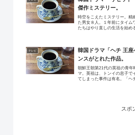
傑作ミステリー。
時空をこえたミステリー。精
た男女８人。１年前にタイム
たちはやり直しの生活を始める
韓国ドラマ「ヘチ 王
テレビ
ンスがとれた作品。
朝鮮王朝第21代の英祖の青
マ。英祖は、トンイの息子で
てしまった事件は有名。「ヘチ
スポ