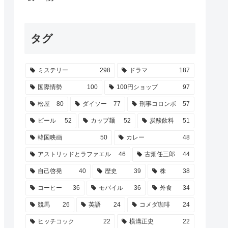
タグ
ミステリー
298
ドラマ
187
国際情勢
100
100円ショップ
97
松屋
80
ダイソー
77
刑事コロンボ
57
ビール
52
カップ麺
52
炭酸飲料
51
韓国映画
50
カレー
48
アストリッドとラファエル
46
古畑任三郎
44
自己啓発
40
歴史
39
株
38
コーヒー
36
モバイル
36
外食
34
競馬
26
英語
24
コメダ珈琲
24
ヒッチコック
22
横溝正史
22