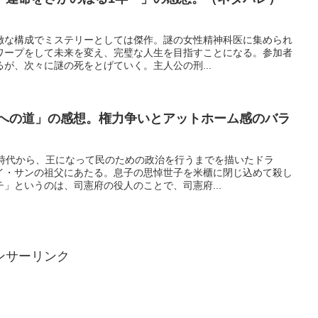
緻な構成でミステリーとしては傑作。謎の女性精神科医に集められ
ワープをして未来を変え、完璧な人生を目指すことになる。参加者
が、次々に謎の死をとげていく。主人公の刑...
座への道」の感想。権力争いとアットホーム感のバラ
年時代から、王になって民のための政治を行うまでを描いたドラ
イ・サンの祖父にあたる。息子の思悼世子を米櫃に閉じ込めて殺し
」というのは、司憲府の役人のことで、司憲府...
ンサーリンク