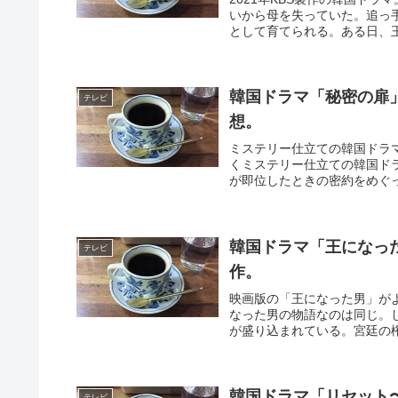
いから母を失っていた。追っ
として育てられる。ある日、王
韓国ドラマ「秘密の扉
テレビ
想。
ミステリー仕立ての韓国ドラマ
くミステリー仕立ての韓国ド
が即位したときの密約をめぐっ
韓国ドラマ「王になっ
テレビ
作。
映画版の「王になった男」が
なった男の物語なのは同じ。
が盛り込まれている。宮廷の権
韓国ドラマ「リセット
テレビ