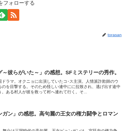
anをフォローする
torasan
゙～彼らがいた～」の感想。SFミステリーの秀作。
国ドラマ。オクニョに出演していたコ･ス主演。人情派詐欺師のウ
るのを目撃する。そのため怪しい連中にに拉致され、逃げ出す途中
。ある村人が彼を救って村へ連れて行く。そ...
ンガン」の感想。高句麗の王女の権力闘争とロマン
ラマ。舞台は三国時代の高句麗。王女ピョンガンは、宮廷内の権力争