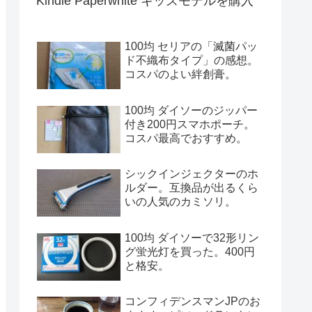
Kindle Paperwhite キッズモデルを購入
100均 セリアの「滅菌パッ
ド不織布タイプ」の感想。
コスパのよい絆創膏。
100均 ダイソーのジッパー
付き200円スマホポーチ。
コスパ最高でおすすめ。
シックインジェクターのホ
ルダー。互換品が出るくら
いの人気のカミソリ。
100均 ダイソーで32形リン
グ蛍光灯を買った。400円
と格安。
コンフィデンスマンJPのお