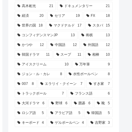
高木彬光
21
ドキュメンタリー
21
経済
20
セリア
19
FX
18
世界の国
18
マクドナルド
17
スタバ
15
コンフィデンスマンJP
13
将棋
13
かつや
12
中国語
12
外国語
12
韓国ドラマ
11
スープ
11
相棒
10
アイスクリーム
10
万年筆
9
ジョン・ル・カレ
8
水性ボールペン
8
007
8
エラリイ・クイーン
7
すき家
7
トラックボール
7
フランス語
6
大河ドラマ
6
野球
6
囲碁
6
靴
5
ロシア語
5
アラビア語
5
韓国語
5
キーボード
4
ゲルボールペン
4
吉野家
3