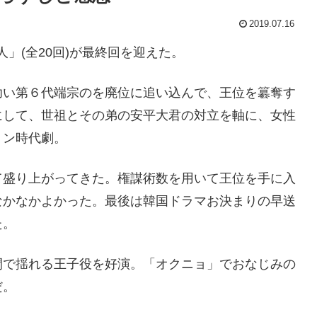
2019.07.16
」(全20回)が最終回を迎えた。
幼い第６代端宗のを廃位に追い込んで、王位を簒奪す
にして、世祖とその弟の安平大君の対立を軸に、女性
ョン時代劇。
て盛り上がってきた。権謀術数を用いて王位を手に入
なかなかよかった。最後は韓国ドラマお決まりの早送
た。
間で揺れる王子役を好演。「オクニョ」でおなじみの
だ。