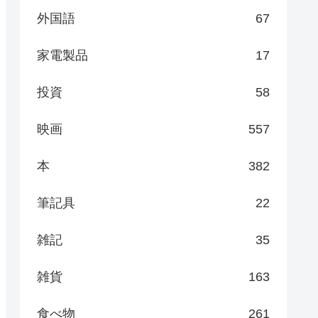
外国語
67
家電製品
17
投資
58
映画
557
本
382
筆記具
22
雑記
35
雑貨
163
食べ物
261