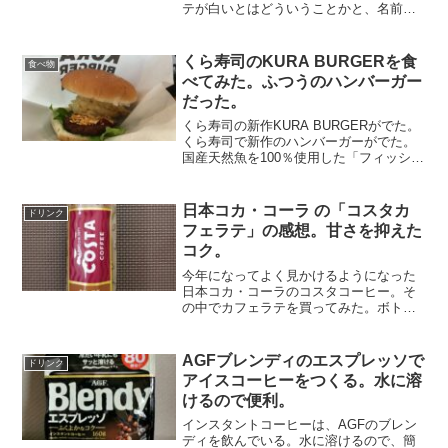
テが白いとはどういうことかと、名前に
ひかれて買ってみた。見た目は、ふつう
のカフェラテにもっとミルクを入れたよ
うな色をしている。味は、カフェラテと
くら寿司のKURA BURGERを食
食べ物
言うわりには、コーヒーの...
べてみた。ふつうのハンバーガー
だった。
くら寿司の新作KURA BURGERがでた。
くら寿司で新作のハンバーガーがでた。
国産天然魚を100％使用した「フィッシュ
バーガー」と肉を使用した「ミートバー
ガー」の2種類。「安心して食べられるバ
ーガー」、「体にやさしいバーガー」、
日本コカ・コーラ の「コスタカ
ドリンク
四大添加物...
フェラテ」の感想。甘さを抑えた
コク。
今年になってよく見かけるようになった
日本コカ・コーラのコスタコーヒー。そ
の中でカフェラテを買ってみた。ボトル
は縦長で珍しいタイプ。270ml入りでやや
少なめ。一口飲んでみると、カフェラテ
としては甘さは抑えられている。ミルク
AGFブレンディのエスプレッソで
ドリンク
感も抑えめで、ミル...
アイスコーヒーをつくる。水に溶
けるので便利。
インスタントコーヒーは、AGFのブレン
ディを飲んでいる。水に溶けるので、簡