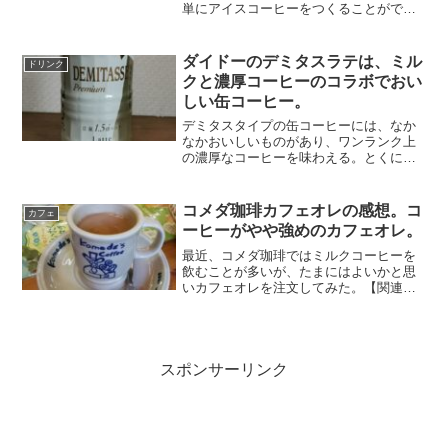
単にアイスコーヒーをつくることができ
るからだ。とくに夏にはピッタリのイン
スタントコーヒーだ。アイスコーヒー
は、少し濃い目につくったほうがおいし
ダイドーのデミタスラテは、ミル
ドリンク
い。そこで、ブレンディの...
クと濃厚コーヒーのコラボでおい
しい缶コーヒー。
デミタスタイプの缶コーヒーには、なか
なかおいしいものがあり、ワンランク上
の濃厚なコーヒーを味わえる。とくにダ
イドーのものは、濃縮した味でコクがあ
り、缶コーヒーとは思えないくらいにお
いしい。最近見つけたのが、デミタスラ
コメダ珈琲カフェオレの感想。コ
カフェ
テ。豆量1.5 倍にたプ...
ーヒーがやや強めのカフェオレ。
最近、コメダ珈琲ではミルクコーヒーを
飲むことが多いが、たまにはよいかと思
いカフェオレを注文してみた。【関連記
事】コメダ珈琲のミルクコーヒーは牛乳
たっぷりでまろやか。見た目はミルクコ
ーヒーよりも濃い。飲んでみると、ミル
クのコクはあるが、やはり...
スポンサーリンク