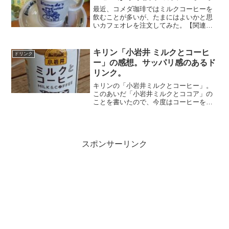
最近、コメダ珈琲ではミルクコーヒーを
飲むことが多いが、たまにはよいかと思
いカフェオレを注文してみた。【関連記
事】コメダ珈琲のミルクコーヒーは牛乳
たっぷりでまろやか。見た目はミルクコ
ーヒーよりも濃い。飲んでみると、ミル
キリン「小岩井 ミルクとコーヒ
ドリンク
クのコクはあるが、やはり...
ー」の感想。サッパリ感のあるド
リンク。
キリンの「小岩井ミルクとコーヒー」。
このあいだ「小岩井ミルクとココア」の
ことを書いたので、今度はコーヒーを飲
んでみた。【関連記事】キリン「小岩井
ミルクとココア」の感想。カカオ豆が感
じられるドリンク。甘さも抑えられてい
て、サッパリしていてく...
スポンサーリンク