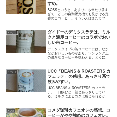
すめ。
BOSSというと、あまりにも当たり前す
ぎて、どこの自動販売機でも見かける定
番の缶コーヒー。そういえばまだカフェ
オレは飲んでいなかったなと思い、飲ん
でみることにした。北海道産生クリーム
と厳選した牛乳に、深煎りコーヒーが香
ダイドーのデミタスラテは、ミル
ドリンク
るという宣伝文句。果た...
クと濃厚コーヒーのコラボでおい
しい缶コーヒー。
デミタスタイプの缶コーヒーには、なか
なかおいしいものがあり、ワンランク上
の濃厚なコーヒーを味わえる。とくにダ
イドーのものは、濃縮した味でコクがあ
り、缶コーヒーとは思えないくらいにお
いしい。最近見つけたのが、デミタスラ
UCC「BEANS & ROASTERS カ
ドリンク
テ。豆量1.5 倍にたプ...
フェラテ」の感想。あっさり系で
飲みやすい。
UCC BEANS & ROASTERS カフェラ
テ。一口飲むと、割とあっさりしてい
る。ミルクによるコクは感じられるが、
濃縮されているというほどではない。無
糖ではないので甘さはあるが、くどくな
い。コーヒーのコクもある。あっさりし
コメダ珈琲カフェオレの感想。コ
カフェ
ていると言っ...
ーヒーがやや強めのカフェオレ。