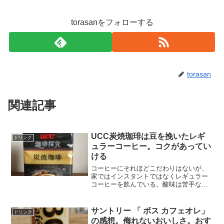
torasanをフォローする
torasan
関連記事
UCC炭焼珈琲は豆を挽いたレギ
ドリンク
ュラーコーヒー。コクがあってい
ける
コーヒーにそれほどこだわりはないが、
家ではインスタントではなくレギュラー
コーヒーを飲んでいる。酸味は苦手なの
で、キリマンジャロやモカ系は避けるよ
うにしている。だいたいはカルディアで
ブレンドの豆を買うことが多い。スーパ
サントリー 「 ボス カフェオレ」
ドリンク
ーで売っている挽いてある...
の感想。侮れないおいしさ。おす