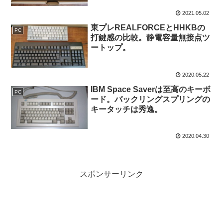
2021.05.02
東プレREALFORCEとHHKBの
PC
打鍵感の比較。静電容量無接点ツ
ートップ。
2020.05.22
IBM Space Saverは至高のキーボ
PC
ード。バックリングスプリングの
キータッチは秀逸。
2020.04.30
スポンサーリンク