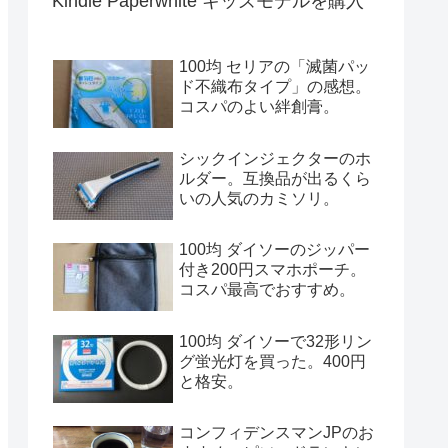
Kindle Paperwhite キッズモデルを購入
100均 セリアの「滅菌パッ
ド不織布タイプ」の感想。
コスパのよい絆創膏。
シックインジェクターのホ
ルダー。互換品が出るくら
いの人気のカミソリ。
100均 ダイソーのジッパー
付き200円スマホポーチ。
コスパ最高でおすすめ。
100均 ダイソーで32形リン
グ蛍光灯を買った。400円
と格安。
コンフィデンスマンJPのお