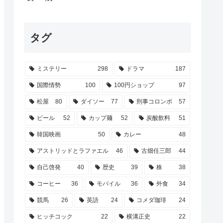
タグ
ミステリー
298
ドラマ
187
国際情勢
100
100円ショップ
97
松屋
80
ダイソー
77
刑事コロンボ
57
ビール
52
カップ麺
52
炭酸飲料
51
韓国映画
50
カレー
48
アストリッドとラファエル
46
古畑任三郎
44
自己啓発
40
歴史
39
株
38
コーヒー
36
モバイル
36
外食
34
競馬
26
英語
24
コメダ珈琲
24
ヒッチコック
22
横溝正史
22