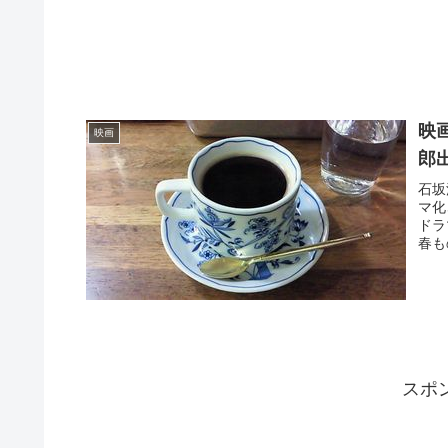
映
映画
郎
石坂
マ化
ドラ
春も
スポ