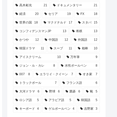
高木彬光
21
ドキュメンタリー
21
経済
20
セリア
19
FX
18
世界の国
18
マクドナルド
17
スタバ
15
コンフィデンスマンJP
13
将棋
13
かつや
12
中国語
12
外国語
12
韓国ドラマ
11
スープ
11
相棒
10
アイスクリーム
10
万年筆
9
ジョン・ル・カレ
8
水性ボールペン
8
007
8
エラリイ・クイーン
7
すき家
7
トラックボール
7
フランス語
6
大河ドラマ
6
野球
6
囲碁
6
靴
5
ロシア語
5
アラビア語
5
韓国語
5
キーボード
4
ゲルボールペン
4
吉野家
3