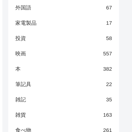
外国語
67
家電製品
17
投資
58
映画
557
本
382
筆記具
22
雑記
35
雑貨
163
食べ物
261