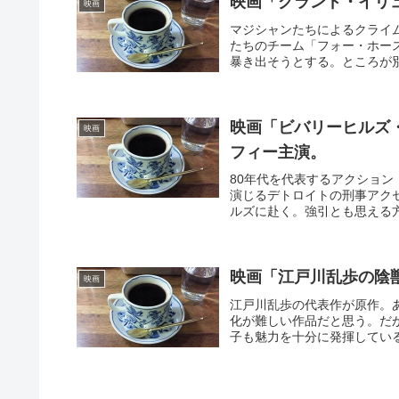
映画「グランド・イリュ
映画
マジシャンたちによるクライ
たちのチーム「フォー・ホー
暴き出そうとする。ところが別
映画「ビバリーヒルズ・
映画
フィー主演。
80年代を代表するアクショ
演じるデトロイトの刑事アク
ルズに赴く。強引とも思える方
映画「江戸川乱歩の陰獣」
映画
江戸川乱歩の代表作が原作。
化が難しい作品だと思う。だ
子も魅力を十分に発揮している