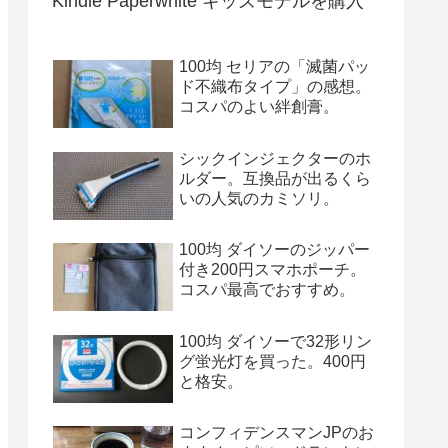
Kindle Paperwhite キッズモデルを購入
100均 セリアの「滅菌パッ
ド不織布タイプ」の感想。
コスパのよい絆創膏。
シックインジェクターのホ
ルダー。互換品が出るくら
いの人気のカミソリ。
100均 ダイソーのジッパー
付き200円スマホポーチ。
コスパ最高でおすすめ。
100均 ダイソーで32形リン
グ蛍光灯を買った。400円
と格安。
コンフィデンスマンJPのお