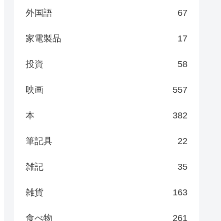
外国語
67
家電製品
17
投資
58
映画
557
本
382
筆記具
22
雑記
35
雑貨
163
食べ物
261