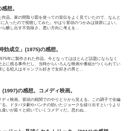
)の感想。
た作品。家の間取り図を使っての宣伝をよく見ていたので、なんと
XTに入ったので視聴してみた。やはり冒頭のつかみは抜群によい。
ら醸し出す不気味さ。悪い方向に考えを...
効成立」(1975)の感想。
975年に製作された作品。今となってはほとんど話題にならなく
史上に残る事件だし、当時からいろんな映画や番組がつくられてい
じる犯人はギャンブル好きで女好きの男と...
(1997)の感想。コメディ映画。
メディ映画。冒頭の税関でのやりとりから笑える。この調子で全編
する。ドタバタ劇やパンチの効いたジョークを繰り出すというより
違いが延々と続いていくコメディだ。思わぬ...