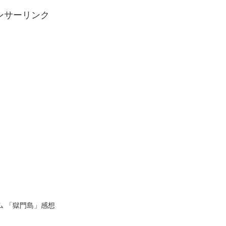
ンサーリンク
ム 「獄門島」感想