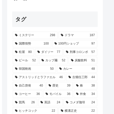
タグ
ミステリー
298
ドラマ
187
国際情勢
100
100円ショップ
97
松屋
80
ダイソー
77
刑事コロンボ
57
ビール
52
カップ麺
52
炭酸飲料
51
韓国映画
50
カレー
48
アストリッドとラファエル
46
古畑任三郎
44
自己啓発
40
歴史
39
株
38
コーヒー
36
モバイル
36
外食
34
競馬
26
英語
24
コメダ珈琲
24
ヒッチコック
22
横溝正史
22