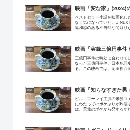
映画「変な家」(2024
映画
ベストセラー小説を映画化し
なく気になっていた。U-NE
違和感のある不自然な間取りか
映画「実録三億円事件 時
映画
三億円事件の時効に合わせて1
なった三億円事件。日本犯罪
る。この映画では、岡田裕介演
映画「知らなすぎた男」
映画
ビル・マーレイ主演の米独コ
にわたってのボケぶりが炸裂
は、天然のボケから発するすれ