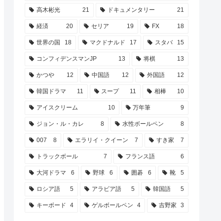
高木彬光
21
ドキュメンタリー
21
経済
20
セリア
19
FX
18
世界の国
18
マクドナルド
17
スタバ
15
コンフィデンスマンJP
13
将棋
13
かつや
12
中国語
12
外国語
12
韓国ドラマ
11
スープ
11
相棒
10
アイスクリーム
10
万年筆
9
ジョン・ル・カレ
8
水性ボールペン
8
007
8
エラリイ・クイーン
7
すき家
7
トラックボール
7
フランス語
6
大河ドラマ
6
野球
6
囲碁
6
靴
5
ロシア語
5
アラビア語
5
韓国語
5
キーボード
4
ゲルボールペン
4
吉野家
3