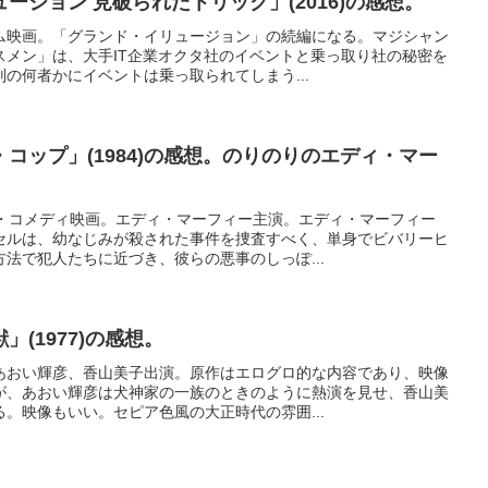
ージョン 見破られたトリック」(2016)の感想。
ム映画。「グランド・イリュージョン」の続編になる。マジシャン
スメン」は、大手IT企業オクタ社のイベントと乗っ取り社の秘密を
の何者かにイベントは乗っ取られてしまう...
コップ」(1984)の感想。のりのりのエディ・マー
ン・コメディ映画。エディ・マーフィー主演。エディ・マーフィー
セルは、幼なじみが殺された事件を捜査すべく、単身でビバリーヒ
法で犯人たちに近づき、彼らの悪事のしっぽ...
(1977)の感想。
あおい輝彦、香山美子出演。原作はエログロ的な内容であり、映像
が、あおい輝彦は犬神家の一族のときのように熱演を見せ、香山美
。映像もいい。セピア色風の大正時代の雰囲...