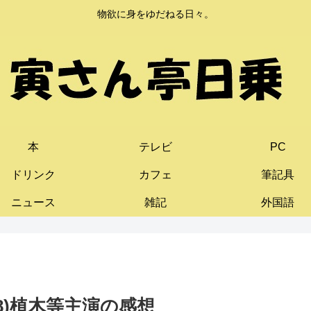
物欲に身をゆだねる日々。
本
テレビ
PC
ドリンク
カフェ
筆記具
ニュース
雑記
外国語
8)植木等主演の感想