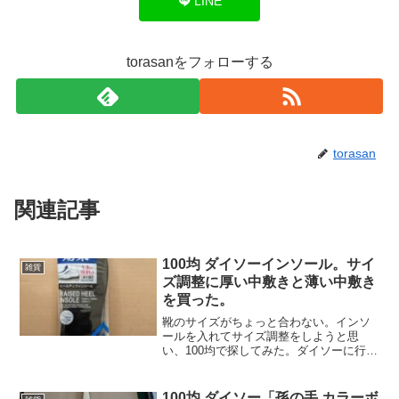
LINE
torasanをフォローする
torasan
関連記事
100均 ダイソーインソール。サイ
雑貨
ズ調整に厚い中敷きと薄い中敷き
を買った。
靴のサイズがちょっと合わない。インソ
ールを入れてサイズ調整をしようと思
い、100均で探してみた。ダイソーに行く
と、いろんな種類が売られている。厚さ
がどれくらいのものがよいかわからない
ので、厚いものと薄いものの2種類を買っ
100均 ダイソー「孫の手 カラーボ