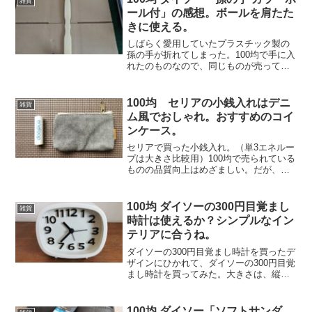
雑貨
てきた。これは厚い中...
ール付」の感想。ボールを肩たた
きに使える。
しばらく愛用していたプラスチック製の
孫の手が折れてしまった。100均で手に入
れたのものなので、同じものが売ってい
ないかと探してみたが、どこに行っても
見当たらない。廃盤になってしまったの
かな。そこでダイソーでみつけた竹製の
100均 セリアの小銭入れはデニ
雑貨
ものを買ってきた。カ...
ム風でおしゃれ。おすすめのコイ
ンケース。
セリアで買った小銭入れ。（単3エネルー
プは大きさ比較用）100均で売られている
ものの品質向上はめざましい。だが、コ
インケースについては、テカっていたり
華奢だったりするものが多く、いまいち
という感じを受ける。そんな中でセリア
100均 ダイソーの300円目覚まし
雑貨
でよさそうなものを...
時計は使えるか？シンプルなイン
テリアに合うね。
ダイソーの300円目覚まし時計を買ったデ
ザインにひかれて、ダイソーの300円目覚
まし時計を買ってみた。大きさは、縦
9cm×横10.3cm×奥行4.1cm。単３電池１
本で動く。良い点、悪い点良い点・シン
プルなデザイン数字と針だけのシンプル
100均 ダイソー「ソフトサンダ