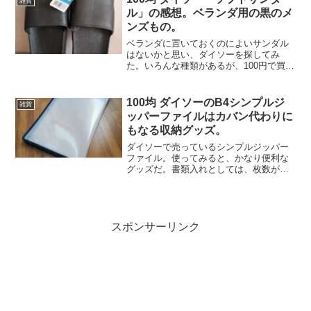
雑貨
なデ...
ル」の感想。ベランダ用の黒のメ
ンズもの。
ベランダに置いておくのによいサンダル
はないかと思い、ダイソーを探してみ
た。いろんな種類があるが、100円で買え
て濡れても大丈夫なものの中から選んだ
のはこれ。黒のソフトサンダル。一体成
形でスポンジを固くしたような素材が使
100均 ダイソーのB4シンプルジ
雑貨
われている。サイズは大...
ッパーファイルはカバン代わりに
もなる収納グッズ。
ダイソーで売っているシンプルジッパー
ファイル。使ってみると、かなり便利な
グッズだ。書類入れとしては、枚数が少
ないときはクリアファイルで充分間に合
う。しかし、量が増えてくると、ふくら
んで変形して中身が落ちやすくなる。そ
ういうときには、このシン...
スポンサーリンク