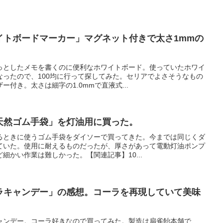
ワイトボードマーカー」マグネット付きで太さ1mmの
っとしたメモを書くのに便利なホワイトボード。使っていたホワイ
なったので、100均に行って探してみた。セリアでよさそうなもの
付き。太さは細字の1.0mmで直液式...
菌天然ゴム手袋」を灯油用に買った。
るときに使うゴム手袋をダイソーで買ってきた。今までは同じくダ
ていた。使用に耐えるものだったが、厚さがあって電動灯油ポンプ
細かい作業は難しかった。【関連記事】10...
ーラキャンデー」の感想。コーラを再現していて美味
ャンデー。コーラ好きなので買ってみた。製造は扇雀飴本舗で、