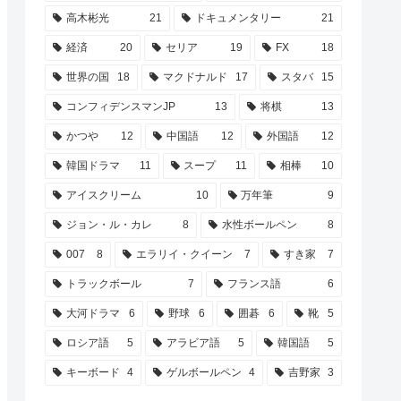
高木彬光
21
ドキュメンタリー
21
経済
20
セリア
19
FX
18
世界の国
18
マクドナルド
17
スタバ
15
コンフィデンスマンJP
13
将棋
13
かつや
12
中国語
12
外国語
12
韓国ドラマ
11
スープ
11
相棒
10
アイスクリーム
10
万年筆
9
ジョン・ル・カレ
8
水性ボールペン
8
007
8
エラリイ・クイーン
7
すき家
7
トラックボール
7
フランス語
6
大河ドラマ
6
野球
6
囲碁
6
靴
5
ロシア語
5
アラビア語
5
韓国語
5
キーボード
4
ゲルボールペン
4
吉野家
3