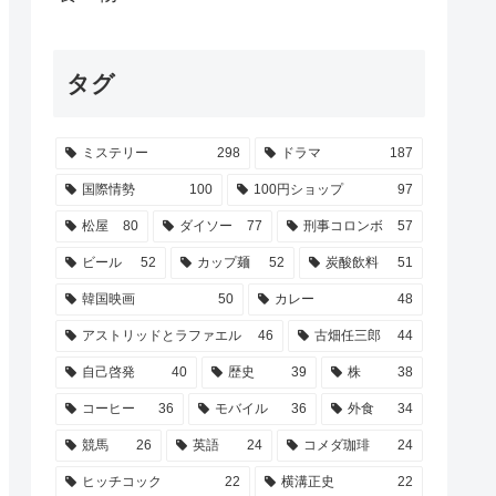
タグ
ミステリー
298
ドラマ
187
国際情勢
100
100円ショップ
97
松屋
80
ダイソー
77
刑事コロンボ
57
ビール
52
カップ麺
52
炭酸飲料
51
韓国映画
50
カレー
48
アストリッドとラファエル
46
古畑任三郎
44
自己啓発
40
歴史
39
株
38
コーヒー
36
モバイル
36
外食
34
競馬
26
英語
24
コメダ珈琲
24
ヒッチコック
22
横溝正史
22