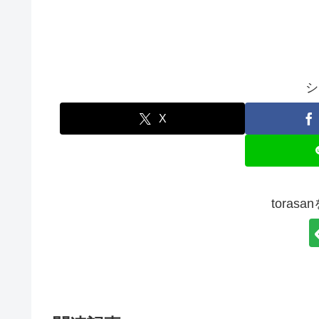
シ
X
toras