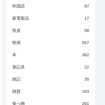
外国語
67
家電製品
17
投資
58
映画
557
本
382
筆記具
22
雑記
35
雑貨
163
食べ物
261