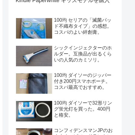
Kindle Paperwhite キッズモデルを購入
100均 セリアの「滅菌パッ
ド不織布タイプ」の感想。
コスパのよい絆創膏。
シックインジェクターのホ
ルダー。互換品が出るくら
いの人気のカミソリ。
100均 ダイソーのジッパー
付き200円スマホポーチ。
コスパ最高でおすすめ。
100均 ダイソーで32形リン
グ蛍光灯を買った。400円
と格安。
コンフィデンスマンJPのお