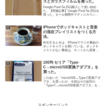
スとガラスフィルムを買った。
Google Pixel 5a (5G)購入して使い始め
た。【関連記事】Google Pixel 5a (5G)を
買った。セール期間中でディスカウント
購入。今のスマホは、本体にはフィルム
が貼られていて、TPUケースも付属して
いるものが多い。...
iPhoneでポッドキャストと音楽
PC
の混在プレイリストをつくる方
法。
外出するときは、iPhoneでラジオ番組の
ポッドキャストを聞いている。ポッドキ
ャストがない番組は、ネットから直接ダ
ウンロードしたりラジオで録音したもの
を聞いている。ところがiPhoneの純正の
アプリでは、ダウンロードしたファイル
100均 セリア「Type-
PC
は音楽と認識...
C→microUSB変換アダプタ」を
買った。
このあいだ「microUSB→Type-C変換アダ
プタ」を買ったが、今回はその反対の
「Type-C→microUSB変換アダプタ」を探
してみた。【関連記事】100均 ワッツ
「microUSB→Type-C変換アダプタ」を買
った。こちらの方が...
スポンサーリンク