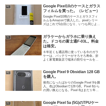
Google Pixel10のケースとガラス
PC
フィルムを買った。（レビュー）
Google Pixel10用のケースとガラスフィ
ルムをAmazonで購入した。pixelシリー
ズはこれで5台目になり、いつも同じよう
なものを買っている。ケースはTPUで角
にクッション用のプロテクターがあるタ
イプ。フィルムはガラスフィルムで...
ガラケーからガラホに乗り換え
PC
た。ドコモの富士通F-03L。料金
は格安。
６年近くも通話用に使っている今のガラ
ケーは、バッテリーがそろそろ寿命。折
よく家電量販店で端末の割引セールを見
つけたので、新しい携帯に買い換えた。
携帯とは言っても、既にガラケーは売ら
れていないので、いわゆるガラホ。富士
Google Pixel 9 Obsidian 128 GB
PC
通のF-03L(2019...
を購入。
発売になったばかりのGoogle Pixel 9を購
入。色はObsidianで128 GB。Pixel 8から
の買い換えになる。Pixel 8はまだ１年く
らいしか使っていないのだが、また下取
り割引につられてしまった。このところ
の買い換え履歴...
Google Pixel 5a (5G)のTPUケー
PC