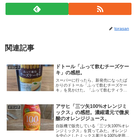
torasan
関連記事
ドトール「ふって飲むチーズケー
ドリンク
キ」の感想。
スーパーに行ったら、新発売になったば
かりのドトール「ふって飲むチーズケー
キ」を見かけた。「ふって飲むティラミ
ス」もあったので、どちらにしようかと
迷ったが、チーズケーキをチョイス。138
円（消費税込み）だった。しっかりふっ
アサヒ「三ツ矢100%オレンジミ
ドリンク
てから飲んでみた。チ...
ックス」の感想。濃縮還元で微炭
酸のオレンジジュース。
自販機で販売している「三ツ矢100%オレ
ンジミックス」を買ってみた。オレンジ
を中心としたミックス果汁を100%使用