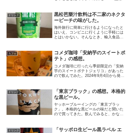
し、濃厚さと爽快さが楽しめる贅沢な炭
酸飲料とのことです。飲んでみると濃縮
還元のオレンジの味だ。ポンジュースと
黒松芭樂汁飲料は不二家のネクタ
ドリンク
比べると、オレンジ...
ーピーチの味がした。
海外旅行に簡単に行けるようになったと
はいえ、コンビニに行くように手軽には
とはいかない。そんなとき、輸入食品店
に行けば、日本では見たことがない食べ
物、飲み物が並んでいて、旅行気分に浸
れる。ドリンクの棚は、台湾の飲み物が
コメダ珈琲「安納芋のスイートポ
カフェ
結構な割合を占めている。...
テト」の感想。
コメダ珈琲に行ったら季節限定の「安納
芋のスイートポテトジェリコ」があった
ので飲んでみた。2024年9月4日から発売
になっている。「国産安納芋」を使用し
たスイートポテトリキッドとコーヒージ
ェリーを組み合わせで、ほんのり香る黒
「東京ブラック」の感想。本格的
ドリンク
ゴマの風味があると...
な黒ビール。
ヤッホーブルーイングの「東京ブラッ
ク」。本格的な黒ビールの味だと聞いた
ので買ってきた。飲んでみると、かなり
濃い味。ローストされた麦芽の焦げた風
味がしっかりと感じられる。本格的な黒
ビールの味だ。ただ、飲み口自体は、普
「サッポロ生ビール黒ラベル エ
ドリンク
通のビールのようなスッキリ...