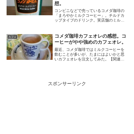
想。
コンビニなどで売っているコメダ珈琲の
「まろやかミルクコーヒー」。チルドカ
ップタイプのドリンク。実店舗のミルク
コーヒーは好きなので、よく飲んでい
る。実店舗版とこのコンビニ版を比べて
みた。ミルクコーヒーには違いないが、
コメダ珈琲カフェオレの感想。コ
カフェ
実店舗のものよりもミルク感...
ーヒーがやや強めのカフェオレ。
最近、コメダ珈琲ではミルクコーヒーを
飲むことが多いが、たまにはよいかと思
いカフェオレを注文してみた。【関連記
事】コメダ珈琲のミルクコーヒーは牛乳
たっぷりでまろやか。見た目はミルクコ
ーヒーよりも濃い。飲んでみると、ミル
クのコクはあるが、やはり...
スポンサーリンク