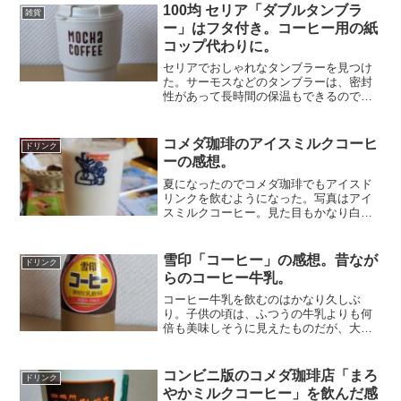
ちみつを前面に押し出したような味だ
100均 セリア「ダブルタンブラ
雑貨
が、甘ったるくてくどい感じ...
ー」はフタ付き。コーヒー用の紙
コップ代わりに。
セリアでおしゃれなタンブラーを見つけ
た。サーモスなどのタンブラーは、密封
性があって長時間の保温もできるので外
出用にも便利に使える。そこまでのタン
ブラーは必要はないが、ちょっと持ち歩
いたり車で出かけるときに、紙コップ代
コメダ珈琲のアイスミルクコーヒ
ドリンク
わりに使えないかと思って...
ーの感想。
夏になったのでコメダ珈琲でもアイスド
リンクを飲むようになった。写真はアイ
スミルクコーヒー。見た目もかなり白
く、ミルクタップリなのがわかる。注文
のときに、甘味を入れるか入れないかを
きかれる。いつも甘味入りでお願いして
雪印「コーヒー」の感想。昔なが
ドリンク
いる。ミルクがが多いのでま...
らのコーヒー牛乳。
コーヒー牛乳を飲むのはかなり久しぶ
り。子供の頃は、ふつうの牛乳よりも何
倍も美味しそうに見えたものだが、大人
になった頃にはいろんなコーヒードリン
クが出回るようになって、敢えてコーヒ
ー牛乳を飲むこともなくなった。今は紙
コンビニ版のコメダ珈琲店「まろ
ドリンク
パックやペットボトルに入っ...
やかミルクコーヒー」を飲んだ感