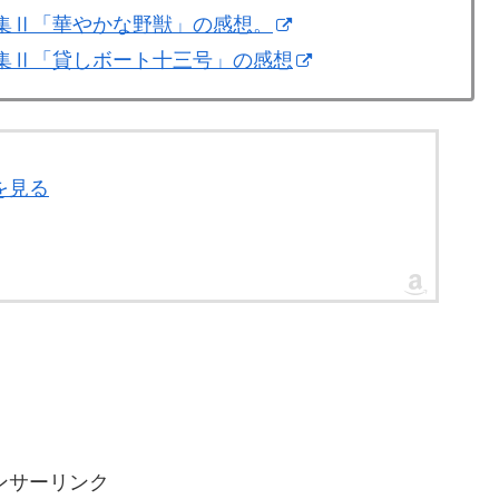
編集Ⅱ「華やかな野獣」の感想。
編集Ⅱ「貸しボート十三号」の感想
を見る
ンサーリンク