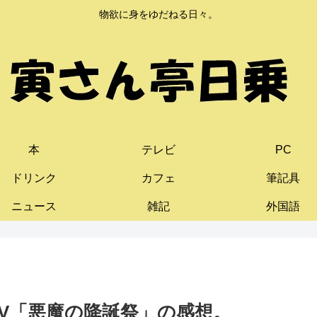
物欲に身をゆだねる日々。
本
テレビ
PC
ドリンク
カフェ
筆記具
ニュース
雑記
外国語
IV「悪魔の降誕祭」の感想。