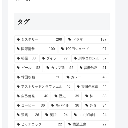
タグ
ミステリー
298
ドラマ
187
国際情勢
100
100円ショップ
97
松屋
80
ダイソー
77
刑事コロンボ
57
ビール
52
カップ麺
52
炭酸飲料
51
韓国映画
50
カレー
48
アストリッドとラファエル
46
古畑任三郎
44
自己啓発
40
歴史
39
株
38
コーヒー
36
モバイル
36
外食
34
競馬
26
英語
24
コメダ珈琲
24
ヒッチコック
22
横溝正史
22