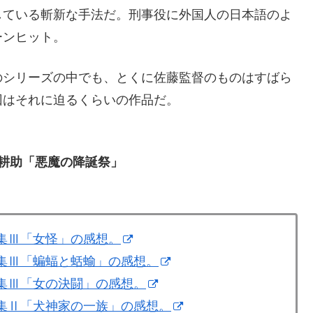
している斬新な手法だ。刑事役に外国人の日本語のよ
ーンヒット。
のシリーズの中でも、とくに佐藤監督のものはすばら
回はそれに迫るくらいの作品だ。
一耕助「悪魔の降誕祭」
編集Ⅲ「女怪」の感想。
編集Ⅲ「蝙蝠と蛞蝓」の感想。
編集Ⅲ「女の決闘」の感想。
編集Ⅱ「犬神家の一族」の感想。