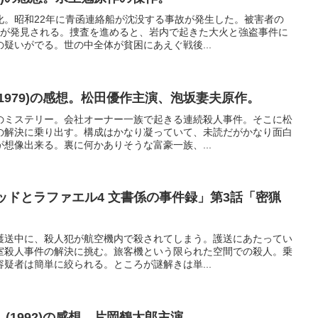
化。昭和22年に青函連絡船が沈没する事故が発生した。被害者の
体が発見される。捜査を進めると、岩内で起きた大火と強盗事件に
疑いがでる。世の中全体が貧困にあえぐ戦後...
1979)の感想。松田優作主演、泡坂妻夫原作。
のミステリー。会社オーナー一族で起きる連続殺人事件。そこに松
の解決に乗り出す。構成はかなり凝っていて、未読だがかなり面白
想像出来る。裏に何かありそうな富豪一族、...
ッドとラファエル4 文書係の事件録」第3話「密猟
護送中に、殺人犯が航空機内で殺されてしまう。護送にあたってい
室殺人事件の解決に挑む。旅客機という限られた空間での殺人。乗
疑者は簡単に絞られる。ところが謎解きは単...
(1992)の感想。片岡鶴太郎主演。