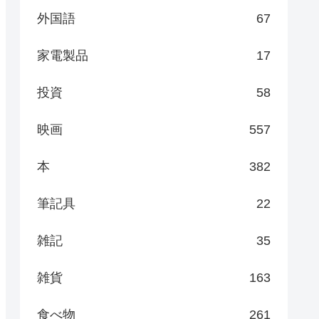
外国語
67
家電製品
17
投資
58
映画
557
本
382
筆記具
22
雑記
35
雑貨
163
食べ物
261