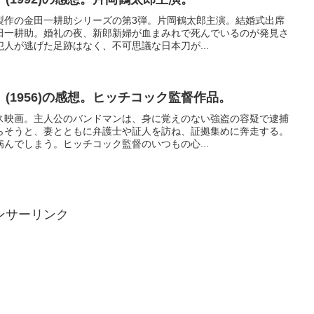
製作の金田一耕助シリーズの第3弾。片岡鶴太郎主演。結婚式出席
田一耕助。婚礼の夜、新郎新婦が血まみれで死んでいるのが発見さ
人が逃げた足跡はなく、不可思議な日本刀が...
(1956)の感想。ヒッチコック監督作品。
ス映画。主人公のバンドマンは、身に覚えのない強盗の容疑で逮捕
らそうと、妻とともに弁護士や証人を訪ね、証拠集めに奔走する。
んでしまう。ヒッチコック監督のいつもの心...
ンサーリンク