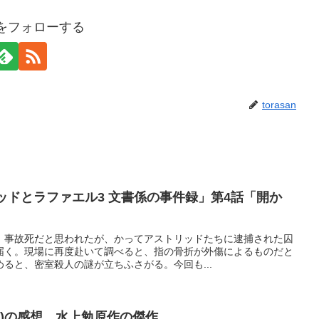
anをフォローする
torasan
ッドとラファエル3 文書係の事件録」第4話「開か
。事故死だと思われたが、かってアストリッドたちに逮捕された囚
届く。現場に再度赴いて調べると、指の骨折が外傷によるものだと
ると、密室殺人の謎が立ちふさがる。今回も...
65)の感想。水上勉原作の傑作。