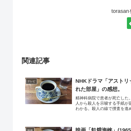
toras
関連記事
NHKドラマ「アストリ
テレビ
れた部屋」の感想。
精神科病院で患者が死亡した
人から殺人を示唆する手紙が
わかる。殺人の線で捜査を進め
映画「飢餓海峡」(19
映画