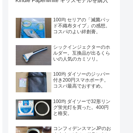
Kindle Paperwhite キッズモデルを購入
100均 セリアの「滅菌パッ
ド不織布タイプ」の感想。
コスパのよい絆創膏。
シックインジェクターのホ
ルダー。互換品が出るくら
いの人気のカミソリ。
100均 ダイソーのジッパー
付き200円スマホポーチ。
コスパ最高でおすすめ。
100均 ダイソーで32形リン
グ蛍光灯を買った。400円
と格安。
コンフィデンスマンJPのお