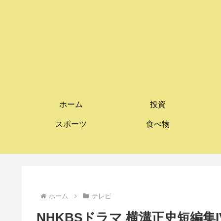
ホーム
投資
スポーツ
食べ物
ホーム
テレビ
NHKBSドラマ 横溝正史短編集