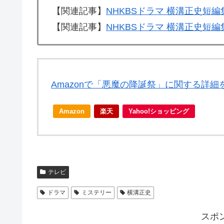
【関連記事】
NHKBSドラマ 横溝正史短
【関連記事】
NHKBSドラマ 横溝正史短
Amazonで「悪魔の降誕祭」に関する詳細
Amazon
楽天
Yahoo!ショッピング
テレビ
ドラマ
ミステリー
横溝正史
スポ