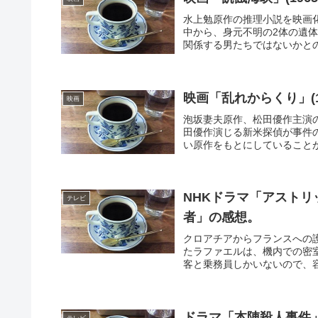
水上勉原作の推理小説を映画
中から、身元不明の2体の遺
関係する男たちではないかとの
映画「乱れからくり」(
映画
泡坂妻夫原作、松田優作主演
田優作演じる新米探偵が事件
い原作をもとにしていることが
NHKドラマ「アストリ
テレビ
者」の感想。
クロアチアからフランスへの
たラファエルは、機内での密
客と乗務員しかいないので、容
ドラマ「本陣殺人事件」
テレビ