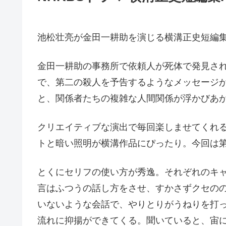
池松壮亮が金田一耕助を演じる横溝正史短編
金田一耕助の事務所で依頼人が死体で発見さ
で、第二の殺人を予告するようなメッセージ
と、関係者たちの複雑な人間関係が浮かびあ
クリエイティブな演出で毎回楽しませてくれ
トと暗い照明が横溝作品にぴったり。今回は
とくにセリフの使い方が秀逸。それぞれのキ
言はふつうの話し方をさせ、すかさずクセの
いないような会話で、やりとりがうねりを打
流れに抑揚ができてくる。聞いていると、宙