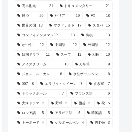
高木彬光
21
ドキュメンタリー
21
経済
20
セリア
19
FX
18
世界の国
18
マクドナルド
17
スタバ
15
コンフィデンスマンJP
13
将棋
13
かつや
12
中国語
12
外国語
12
韓国ドラマ
11
スープ
11
相棒
10
アイスクリーム
10
万年筆
9
ジョン・ル・カレ
8
水性ボールペン
8
007
8
エラリイ・クイーン
7
すき家
7
トラックボール
7
フランス語
6
大河ドラマ
6
野球
6
囲碁
6
靴
5
ロシア語
5
アラビア語
5
韓国語
5
キーボード
4
ゲルボールペン
4
吉野家
3