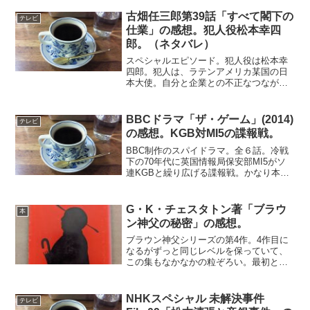
京は当時の捜査報告書に不審な点がある
ことに気がつく。単純に見える事件だ
古畑任三郎第39話「すべて閣下の
テレビ
が、裏には複雑な事情が隠れ...
仕業」の感想。犯人役松本幸四
郎。（ネタバレ）
スペシャルエピソード。犯人役は松本幸
四郎。犯人は、ラテンアメリカ某国の日
本大使。自分と企業との不正なつながり
を暴露しようとしていた若手参事官を、
発作的に殺害してしまう。テロリストに
よる誘拐を装うが、偶然大使館を訪れて
BBCドラマ「ザ・ゲーム」(2014)
テレビ
いた古畑が捜査を開始する...
の感想。KGB対MI5の諜報戦。
BBC制作のスパイドラマ。全６話。冷戦
下の70年代に英国情報局保安部MI5がソ
連KGBと繰り広げる諜報戦。かなり本格
的なスパイドラマ。イギリス国内でKGB
のガラス作戦という陰謀を阻止しようと
するMI5の活躍が描かれる。最近のBBC
G・K・チェスタトン著「ブラウ
本
ドラマと違...
ン神父の秘密」の感想。
ブラウン神父シリーズの第4作。4作目に
なるがずっと同じレベルを保っていて、
この集もなかなかの粒ぞろい。最初と最
後のエピソードは、毛色の変わった独白
的な内容で、これはこれで面白かった。
よかったのは次の３作。「俳優とアリバ
NHKスペシャル 未解決事件
テレビ
イ」「ヴォードリーの失...