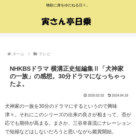
物欲に身をゆだねる日々。
ホーム
テレビ
NHKBSドラマ 横溝正史短編集Ⅱ「犬神家
の一族」の感想。30分ドラマになっちゃっ
たよ。
2020.02.02
2024.04.18
犬神家の一族を30分のドラマにするというので興味
津々。それにこのシリーズの出来の良さが相まって、否が
応でも期待が高まる。まさか、三谷幸喜流にナレーション
で短縮などはしないだろうと思いながら鑑賞開始。