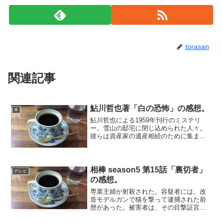
torasan
関連記事
鮎川哲也著「白の恐怖」の感想。
本
鮎川哲也による1959年刊行のミステリ
ー。雪山の邸宅に閉じ込められた人々。
彼らは資産家の遺産相続のために集まっ
た従兄弟たちで、外界から孤立している
あいだに次々に殺されていく。「そして
誰もいなくなった」のように、閉じられ
た空間での連続殺人で、...
相棒 season5 第15話「裏切者」
テレビ
の感想。
専業主婦が射殺された。容疑者には、改
造モデルガンで猫を撃って逮捕された前
歴があった。被害者は、その目撃証言を
した女性であることがわかる。だが、右