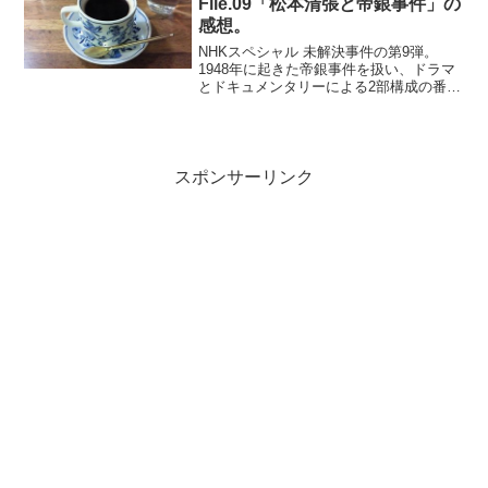
File.09「松本清張と帝銀事件」の
感想。
NHKスペシャル 未解決事件の第9弾。
1948年に起きた帝銀事件を扱い、ドラマ
とドキュメンタリーによる2部構成の番
組。昭和の時代には、折にふれてニュー
スなどで取り上げられてきた帝銀事件。
無実を訴える平沢貞通死刑囚は冤罪では
ないかという報道は...
スポンサーリンク