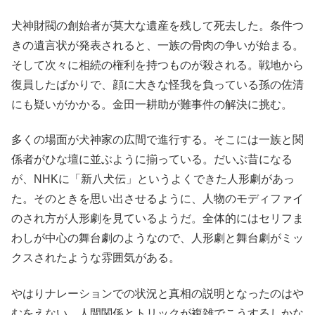
犬神財閥の創始者が莫大な遺産を残して死去した。条件つ
きの遺言状が発表されると、一族の骨肉の争いが始まる。
そして次々に相続の権利を持つものが殺される。戦地から
復員したばかりで、顔に大きな怪我を負っている孫の佐清
にも疑いがかかる。金田一耕助が難事件の解決に挑む。
多くの場面が犬神家の広間で進行する。そこには一族と関
係者がひな壇に並ぶように揃っている。だいぶ昔になる
が、NHKに「新八犬伝」というよくできた人形劇があっ
た。そのときを思い出させるように、人物のモディファイ
のされ方が人形劇を見ているようだ。全体的にはセリフま
わしが中心の舞台劇のようなので、人形劇と舞台劇がミッ
クスされたような雰囲気がある。
やはりナレーションでの状況と真相の説明となったのはや
むをえない。人間関係とトリックが複雑でこうするしかな