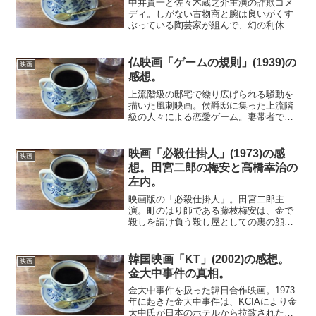
中井貴一と佐々木蔵之介主演の詐欺コメ
ディ。しがない古物商と腕は良いがくす
ぶっている陶芸家が組んで、幻の利休茶
碗の贋作で一儲けしようと企む。詐欺の
手口が単純過ぎて、だましだまされる展
開になっていないのは残念。一応、大御
仏映画「ゲームの規則」(1939)の
映画
所鑑定士の理不尽な仕打ち...
感想。
上流階級の邸宅で繰り広げられる騒動を
描いた風刺映画。侯爵邸に集った上流階
級の人々による恋愛ゲーム。妻帯者であ
っても関係ない。配偶者の浮気も承知の
上。社交という名のもとに、あまりにも
自由奔放すぎるドタバタ騒動が進行す
映画「必殺仕掛人」(1973)の感
映画
る。彼らは、誤射による殺傷...
想。田宮二郎の梅安と高橋幸治の
左内。
映画版の「必殺仕掛人」。田宮二郎主
演。町のはり師である藤枝梅安は、金で
殺しを請け負う殺し屋としての裏の顔を
持っていた。そこに香具師の代がわりに
からむ縄張り争いの仕事が持ち込まれ
る。跡取りをないがしろにする義母とそ
韓国映画「KT」(2002)の感想。
映画
の愛人。梅安は、跡取りの後見...
金大中事件の真相。
金大中事件を扱った韓日合作映画。1973
年に起きた金大中事件は、KCIAにより金
大中氏が日本のホテルから拉致された事