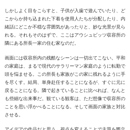
しかしよく目をこらすと、子供が入歯で遊んでいたり、ど
こからか持ち込まれた下着を使用人たちが分配したり、内
緒話にどこか不穏な雰囲気があったりと、妙な光景が見ら
れる。それもそのはずで、ここはアウシュビッツ収容所の
隣にある所長一家の住む家なのだ。
画面には収容所内の残酷なシーンは一切出てこない。平和
の家庭は、まるで現代のサラリーマン家庭のように転勤で
頭を悩ませる。この所長も家族がこの家に残れるように手
を尽くす。結局、単身赴任することになるが、すぐに元に
戻ることになる。隣で起きていることに比べれば、なんと
も些細な出来事だ。観ている観客は、ただ想像で収容所の
ことを思い浮かべることになる。そして画面の家族と対比
させる。
アイデアの作品だと思う。視点を変えることで主題を際立