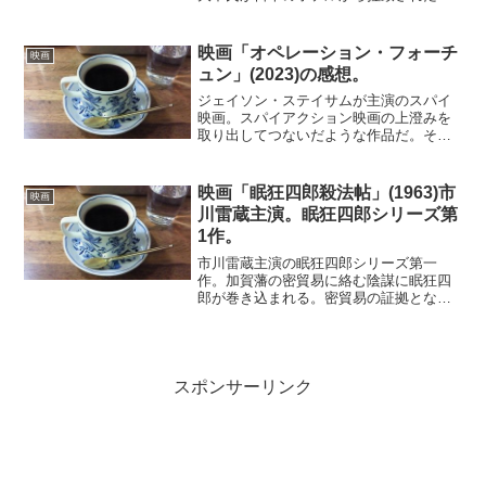
件。結果的には、アメリカ、日本の介入
により解放され、ソウル自宅近くで発見
された。この事件については、その後に
映画「オペレーション・フォーチ
映画
真相が明らかにな...
ュン」(2023)の感想。
ジェイソン・ステイサムが主演のスパイ
映画。スパイアクション映画の上澄みを
取り出してつないだような作品だ。その
つなげ方がうまいのでテンポがよくて引
き込まれる。プロットも複雑でなく、流
れにまかせて観ていれば、敵味方の区別
映画「眠狂四郎殺法帖」(1963)市
映画
と陰謀のアウトラインが少...
川雷蔵主演。眠狂四郎シリーズ第
1作。
市川雷蔵主演の眠狂四郎シリーズ第一
作。加賀藩の密貿易に絡む陰謀に眠狂四
郎が巻き込まれる。密貿易の証拠となる
通行手形を豪商に握られて窮地に立った
加賀藩主。奥女中を間者として眠狂四郎
のところに送り込み、手形を取り返そう
とする。唐人の少林寺拳法の...
スポンサーリンク