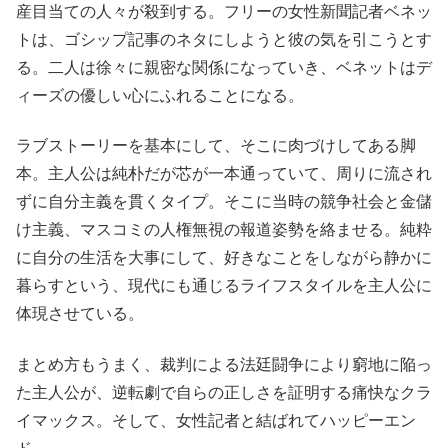
産目当ての人々が殺到する。フリーの女性新聞記者ベネッ
トは、ゴシップ記事のネタにしようと彼の気を引こうとす
る。二人は徐々に親密な関係になっていき、ベネットはデ
ィーズの優しい心にふれることになる。
ラブストーリーを基本にして、そこに肉づけしてある脚
本。主人公は純朴だが芯が一本通っていて、周りに流され
ずに自分主義を貫くタイプ。そこに当時の競争社会と金儲
け主義、マスコミの人権無視の報道姿勢を絡ませる。純粋
に自分の生活を大事にして、好きなことをしながら静かに
暮らすという、現代にも通じるライフスタイルを主人公に
体現させている。
まとめ方もうまく、裁判による法廷闘争により窮地に陥っ
た主人公が、逆転劇で自らの正しさを証明する痛快なクラ
イマックス。そして、女性記者と結ばれてハッピーエン