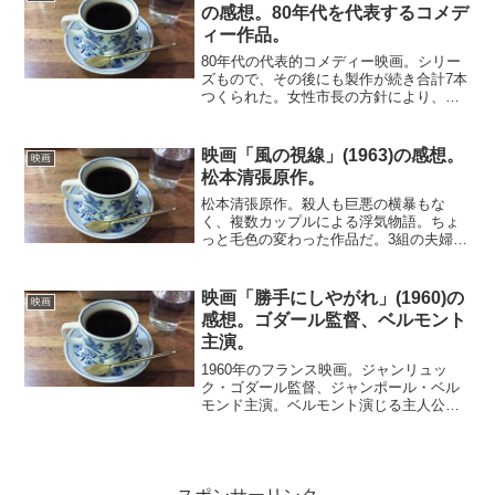
末に心砕く姿だ。高い志に...
の感想。80年代を代表するコメデ
ィー作品。
80年代の代表的コメディー映画。シリー
ズもので、その後にも製作が続き合計7本
つくられた。女性市長の方針により、警
察官採用基準が撤廃され、幅広い人材か
ら募集することになる。そのため、とん
でもない応募者が殺到し、訓練校のポリ
映画「風の視線」(1963)の感想。
映画
スアカデミーは大騒動...
松本清張原作。
松本清張原作。殺人も巨悪の横暴もな
く、複数カップルによる浮気物語。ちょ
っと毛色の変わった作品だ。3組の夫婦が
登場する。佐田啓二と奈良岡朋子、新珠
三千代と山内明、岩下志麻と園井啓介。
このうち奈良岡朋子以外は、不倫合戦に
映画「勝手にしやがれ」(1960)の
映画
参加する。誰もが自分の相...
感想。ゴダール監督、ベルモント
主演。
1960年のフランス映画。ジャンリュッ
ク・ゴダール監督、ジャンポール・ベル
モンド主演。ベルモント演じる主人公
は、自由奔放の生き方をしている。ある
日、マルセイユで自動車を盗み、追って
くる警察官を射殺してしまう。パリに流
れ着いてからは、ガールフ...