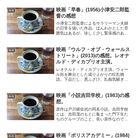
映画「早春」(1956)小津安二郎監
映画
督の感想
小津安二郎監督によるサラリーマン夫婦
の日常を描いた作品。ほんわかとした雰
囲気はあるが、珍しく少し緊張感のある
物語。倦怠期の夫婦の間に起きた夫の浮
気。同僚のOLに誘われ、ふらふらと一夜
を過ごしてしまう。妻はそれに気づき、
映画「ウルフ・オブ・ウォールス
映画
夫婦関係はただならぬ状...
トリート」(2013)の感想。レオナ
ルド・ディカプリオ主演。
レオナルド・ディカプリオ主演。ウォー
ル街を舞台とした成り上がりの狂乱物
語。下品だし、悪ふざけ、乱痴気騒ぎ、
セクシーシーンばかりが目につく。こん
なつくりなら冗長で途中で飽き飽きして
しまうものだが、不思議と3時間の長さを
映画「小説吉田学校」(1983)の感
映画
感じないで観ることがきる...
想。
原作は戸川猪佐武の同名小説。吉田学校
とは、吉田茂のもとに集まった門下生た
ちのグループのこと。長い原作なので、
その中から選んだ二つのテーマが描かれ
ている。前半の対日講和条約成立までの
吉田茂の苦悩は、政治家として国の行く
映画「ポリスアカデミー」(1984)
映画