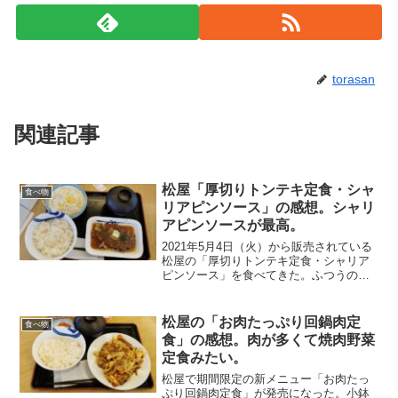
torasan
関連記事
松屋「厚切りトンテキ定食・シャ
食べ物
リアピンソース」の感想。シャリ
アピンソースが最高。
2021年5月4日（火）から販売されている
松屋の「厚切りトンテキ定食・シャリア
ピンソース」を食べてきた。ふつうのト
ンテキにシャリアピンソースがかかって
いて、そのうえにバターがのっている。
ただのポークソテーくらいの感覚で食べ
松屋の「お肉たっぷり回鍋肉定
食べ物
始めたのだが、一口...
食」の感想。肉が多くて焼肉野菜
定食みたい。
松屋で期間限定の新メニュー「お肉たっ
ぷり回鍋肉定食」が発売になった。小鉢