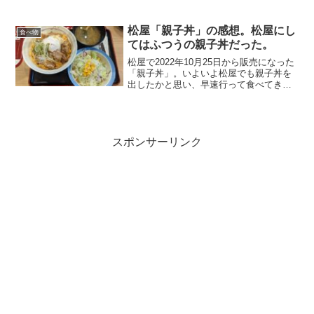
した玉ねぎやキャベツの甘味をアツアツ
の激辛スープで煮込んだとのこと。松屋
史上最辛なメニューになるそうだ。辛い
松屋「親子丼」の感想。松屋にし
食べ物
ものは苦手だが、恐...
てはふつうの親子丼だった。
松屋で2022年10月25日から販売になった
「親子丼」。いよいよ松屋でも親子丼を
出したかと思い、早速行って食べてき
た。写真の野菜サラダはオプションで
す。鶏肉とタマゴとネギ、それに落とし
玉子ものっている。美味しそうだ。食べ
てみると、少し味が薄...
スポンサーリンク