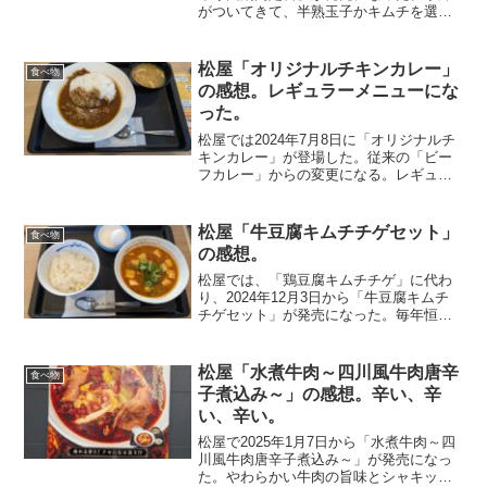
がついてきて、半熟玉子かキムチを選ぶ
ことができる。キムチをチョイスしてみ
た。先ず、肉が多い。ふつうの肉入り野
菜炒めくらいの感覚ではなく、焼肉がど
松屋「オリジナルチキンカレー」
食べ物
ーんと入っていてかなりの...
の感想。レギュラーメニューにな
った。
松屋では2024年7月8日に「オリジナルチ
キンカレー」が登場した。従来の「ビー
フカレー」からの変更になる。レギュラ
ーカレーの変更はよくあるので、今回も
その時期になったのだと思う。松屋のカ
レーなので、安心して食べに行ってみ
松屋「牛豆腐キムチチゲセット」
食べ物
た。具は少ない。見た...
の感想。
松屋では、「鶏豆腐キムチチゲ」に代わ
り、2024年12月3日から「牛豆腐キムチ
チゲセット」が発売になった。毎年恒例
のチゲメニューなので、早速食べに行っ
てきた。牛豆腐キムチチゲとご飯、生玉
子か半熟玉子のセットになる。富士山の
松屋「水煮牛肉～四川風牛肉唐辛
食べ物
麓で作った特製のキ...
子煮込み～」の感想。辛い、辛
い、辛い。
松屋で2025年1月7日から「水煮牛肉～四
川風牛肉唐辛子煮込み～」が発売になっ
た。やわらかい牛肉の旨味とシャキッと