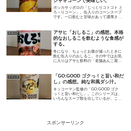
シャキコーンで美味しい。
ポッカサッポロの「じっくりコトコト と
ろ～りコーン」。缶入りのコーンスープ
です。一口飲むと甘味があって濃厚さが
感じられる。缶に表示されているよう
に、コーンのシャキシャキ感がすごい。
これで缶スープかと思われるくらい。欠
アサヒ「おしるこ」の感想。本格
ドリンク
点としては、たっぷり入っ...
的なおしるこを飲むような食感が
する。
冬になり、ちょっとお腹が減ったときに
飲む缶入りのおしるこ。その中ではお気
に入りはアサヒ飲料の「老舗あんこ屋特
性 おしるこ」。老舗の遠藤製餡との共同
開発で、「あん」の風味を損なわない豊
かな風味を実現したとのこと。甘さが少
「GO:GOOD ゴクっ！と旨い和だ
ドリンク
し強いので、甘党にはお...
し」の感想。純な和風ダシ汁。
キッコーマン監修の「GO:GOOD ゴク
っ！と旨い和だし」。このシリーズは、
いろんなスープ類を出しているが、これ
は和だし。ネーミングから、塩辛い味噌
汁かお吸い物のような味を想像したが、
飲んでみると少し違っていた。しよっぱ
さはなく、かなりの薄...
スポンサーリンク