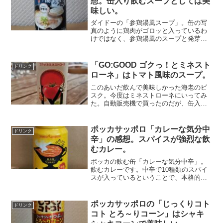
想。缶入り飲むスープとしては美
味しい。
ダイドーの「参鶏湯風スープ」。缶の写
真のように鶏肉がゴロッと入っているわ
けではなく、参鶏湯風のスープと発芽米
の飲料。一口飲むと、ペッパー風の香辛
料の風味を感じる。白湯スープは脂っこ
くなくサラッとして飲みやすい。まろや
「GO:GOOD ゴクっ！とミネスト
ドリンク
かな口あたりで、塩味はほ...
ローネ」はトマト風味のスープ。
このあいだ飲んで美味しかった海老のビ
スク。今度はミネストローネにいってみ
た。自動販売機で買ったのだが、缶入り
ではなく紙の容器で出てきてちょっと驚
いた。味は海老のビスクと同じようにサ
ラッとしていてあっさり系だ。トマト味
ポッカサッポロ「カレーな気分中
ドリンク
がきいていて、少し酸味を...
辛」の感想。スパイスが強烈な飲
むカレー。
ポッカの飲む缶「カレーな気分中辛」。
飲むカレーです。中辛で10種類のスパイ
スが入っているということで、本格的な
カレーが味わえるのかなと思い期待して
買ってみた。スープなので飲みやすくな
っているが、それほどサラッとしている
ポッカサッポロの「じっくりコト
ドリンク
感触を受けない。スープ...
コト とろ～りコーン」はシャキ