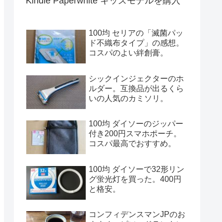
Kindle Paperwhite キッズモデルを購入
100均 セリアの「滅菌パッ
ド不織布タイプ」の感想。
コスパのよい絆創膏。
シックインジェクターのホ
ルダー。互換品が出るくら
いの人気のカミソリ。
100均 ダイソーのジッパー
付き200円スマホポーチ。
コスパ最高でおすすめ。
100均 ダイソーで32形リン
グ蛍光灯を買った。400円
と格安。
コンフィデンスマンJPのお