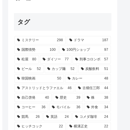
タグ
ミステリー
298
ドラマ
187
国際情勢
100
100円ショップ
97
松屋
80
ダイソー
77
刑事コロンボ
57
ビール
52
カップ麺
52
炭酸飲料
51
韓国映画
50
カレー
48
アストリッドとラファエル
46
古畑任三郎
44
自己啓発
40
歴史
39
株
38
コーヒー
36
モバイル
36
外食
34
競馬
26
英語
24
コメダ珈琲
24
ヒッチコック
22
横溝正史
22