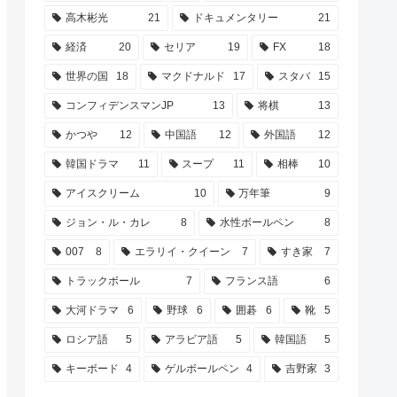
高木彬光
21
ドキュメンタリー
21
経済
20
セリア
19
FX
18
世界の国
18
マクドナルド
17
スタバ
15
コンフィデンスマンJP
13
将棋
13
かつや
12
中国語
12
外国語
12
韓国ドラマ
11
スープ
11
相棒
10
アイスクリーム
10
万年筆
9
ジョン・ル・カレ
8
水性ボールペン
8
007
8
エラリイ・クイーン
7
すき家
7
トラックボール
7
フランス語
6
大河ドラマ
6
野球
6
囲碁
6
靴
5
ロシア語
5
アラビア語
5
韓国語
5
キーボード
4
ゲルボールペン
4
吉野家
3