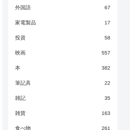
外国語
67
家電製品
17
投資
58
映画
557
本
382
筆記具
22
雑記
35
雑貨
163
食べ物
261