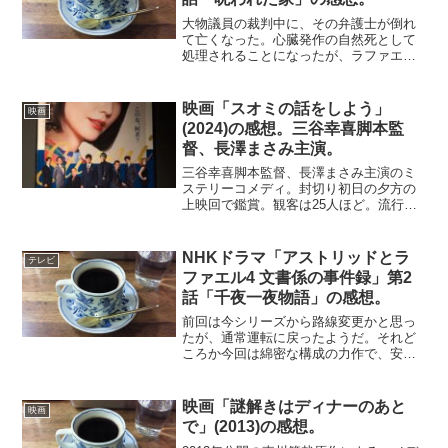
大物議員の裁判中に、その弁護士が倒れ
て亡くなった。心臓発作の自然死として
処理されることになったが、ラファエル
は恐怖によるショック死だと指摘する。
その後、弁護士の車が爆発し、本格的な
捜査が始まる。弁護士が最後に電話をか
映画「スオミの話をしよう」
映画
けた男が行方不明になって...
(2024)の感想。三谷幸喜脚本監
督、長澤まさみ主演。
三谷幸喜脚本監督、長澤まさみ主演のミ
ステリーコメディ。封切り初日の夕方の
上映回で鑑賞。観客は25人ほど。流行詩
人の若妻スオミが行方不明になる。邸宅
には詩人と元夫の計５人が集合する。誘
拐の疑いが濃くなる中、5人のもとでのス
NHKドラマ「アストリッドとラ
テレビ
オミの様々な顔があぶ...
ファエル4 文書係の事件録」第2
話「千夜一夜物語」の感想。
前回は今シリーズから路線変更かと思っ
たが、通常運転に戻ったようだ。それど
ころか今回は綿密な構成の力作で、安心
してストーリーに集中することができ
た。お得意の神秘的な殺人事件でスター
ト。人間ローソクとは恐れ入る。このド
映画「謎解きはディナーのあと
映画
ラマには、凝りに凝った殺人...
で」(2013)の感想。