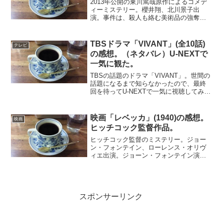
2013年公開の東川篤哉原作によるコメデ
ィーミステリー。櫻井翔、北川景子出
演。事件は、殺人も絡む美術品の強奪事
件。豪華客船と財閥令嬢というリッチな
とりあわせ。そこに探偵役の切れもの執
事が登場して活躍する。脇をかためるの
TBSドラマ「VIVANT」(全10話)
テレビ
は、Kライオンを狙う凸...
の感想。（ネタバレ）U-NEXTで
一気に観た。
TBSの話題のドラマ「VIVANT」。世間の
話題になるまで知らなかったので、最終
回を待ってU-NEXTで一気に視聴してみ
た。ハリウッドの「ボーン」シリーズの
ような謀略ものに、人間愛のドラマを加
えたようなストーリー。テンポがよく
映画「レベッカ」(1940)の感想。
映画
て、毎回謎をう...
ヒッチコック監督作品。
ヒッチコック監督のミステリー。ジョー
ン・フォンテイン、ローレンス・オリヴ
ィエ出演。ジョーン・フォンテイン演じ
る主人公は、旅行中にイギリス紳士と知
り合い、その後妻として邸宅に住むこと
になる。慣れぬ貴族の生活に戸惑う日々
を過ごすうちに、夫の前妻...
スポンサーリンク