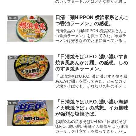
のカップヌードルとはどんな味かと思い
ながら食べてみた。パッケージは、餃子
を彷彿させるデザイン。白飯と合うと書
かれている。餃子のタレがついている。
日清「麺NIPPON 横浜家系とんこ
食べ物
食べる直前に入れ...
つ醤油ラーメン」の感想。
日清食品の「麺NIPPON 横浜家系とんこ
つ醤油ラーメン」を買ってみた。家系ラ
ーメンは好きなのでたまに食べているの
で、カップ麺でどれくらいの味が再現で
きているのかと期待しながら食べてみ
た。かやくと液体スープ、それに焼きの
「日清焼そばU.F.O. 濃い濃いすき
食べ物
りも付いている。かや...
焼き風あんかけ麺」の感想。しめ
のすき焼きラーメン。
「日清焼そばU.F.O. 濃い濃いすき焼き風
あんかけ麺」を買ってみた。どんなカッ
プ焼きそばでも、それなりの味のイメー
ジは湧いてくるものだが、このカップ焼
きそばはそれが難しい。なぜなら湯切り
ないからだ。湯切りをしなかったら、す
「日清焼そばU.F.O. 濃い濃い海鮮
食べ物
き焼き味のラーメ...
イカ味焼そば」の感想。イカ風味
が強烈な塩焼そば。
お馴染みの焼きそばUFOの「日清焼そば
U.F.O. 濃い濃い海鮮イカ味焼そば うま塩
ガーリック仕立て」を買ってきた。パッ