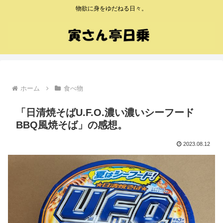
物欲に身をゆだねる日々。
ホーム
食べ物
「日清焼そばU.F.O.濃い濃いシーフード
BBQ風焼そば」の感想。
2023.08.12