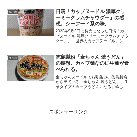
ケージを見ると、濃い海鮮イカ味の塩焼
そばのようだ。ソースは2種類。液体たれ
と紅生姜ふりかけ。他の具材は既に麺と
日清「カップヌードル 濃厚クリ
食べ物
一緒に入っ...
ーミークラムチャウダー」の感
想。シーフード系の味。
2022年9月5日に発売になった日清「カッ
プヌードル 濃厚クリーミークラムチャウ
ダー」。「世界のカップヌードル」シリ
ーズの新商品。クラムチャウダーがボス
トンの名物料理であることを初めて知っ
た。中身は、クリーム粉末がたくさん入
徳島製粉「金ちゃん 焼うどん」
食べ物
っている。ジャガ...
の感想。カップ麺なのに生麺が食
べられる。
金ちゃんヌードルでお馴染みの徳島製粉
から出ている「金ちゃん 焼うどん」。生
麺タイプのカップうどんになる。珍しい
ので買ってみた。ご覧のように生のうど
んが使われている。これでも日持ちする
んだ。ふりかけとソースとかやくが入っ
ている。先ずかやくをう...
スポンサーリンク