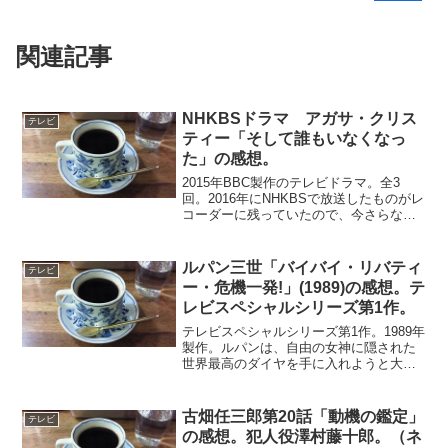
関連記事
NHKBSドラマ アガサ・クリス
テレビ
ティー「そして誰もいなくなっ
た」の感想。
2015年BBC製作のテレビドラマ。全3
回。2016年にNHKBSで放送したものがレ
コーダーに残っていたので、今さらなが
ら視聴した。絶海の孤島に招待された8
人。様々な経歴を持っている人たちで、
何の接点もないようにみえた。招待主は
ルパン三世「バイバイ・リバティ
テレビ
姿を現さない...
ー・危機一発!」(1989)の感想。テ
レビスペシャルシリーズ第1作。
テレビスペシャルシリーズ第1作。1989年
製作。ルパンは、自由の女神に隠された
世界最高のダイヤを手に入れようと大胆
な作戦を敢行する。その途中で、世界の
コンピュータをハッキングして、自由に
書き換えできるウィルスの存在を知り、
古畑任三郎第20話「動機の鑑定」
テレビ
当局のルパン自身の...
の感想。犯人役澤村藤十郎。（ネ