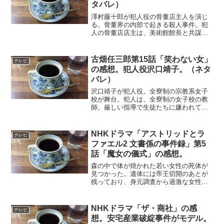
タバレ）
澤村藤十郎が犯人役の骨董店主人を演じ
る。骨董界の内部で起きる殺人事件。犯
人の骨董店店主は、美術館館長と共謀し
て贋作で荒稼ぎをしていた。しかし、著
名な陶芸家が贋作をつくって二人を告発
しようとしたため、強盗を装って殺害し
古畑任三郎第15話「笑わない女」
テレビ
てしまう。古畑の捜査が進...
の感想。犯人役沢口靖子。（ネタ
バレ）
沢口靖子が犯人役。全寮制の宗教系女子
校が舞台。犯人は、全寮制の女子校の教
師。厳しい指導で生徒たちに嫌われてい
る。ある日、同僚の男性教師を撲殺す
る。古畑と今泉は、寮で生活しながら、
捜査を進める。このエピソードは、犯人
NHKドラマ「アストリッドとラ
テレビ
の動機が明らかではなく、そ...
ファエル2 文書係の事件録」第5
話「魔女の儀式」の感想。
森の中で体が焼かれた若い女性の死体が
見つかった。遺体には帝王切開のあとが
残っており、身元調査から過激な女性解
放団体のメンバーであることが判明す
る。ラファエルたちが現場近くの女性だ
けで運営される施設を訪れ、事件の手が
NHKドラマ「ザ・商社」の感
テレビ
かりを探る。そして、被害者...
想。安宅産業破綻事件がモデル。