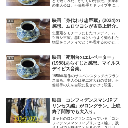
とで観てみた。かなりの秀作だ。実業家
の主人公は、不倫相手とドライブ中に事
故を起こし、隠蔽のため相手の若い男性
を湖に沈める。不倫相手は、車が故障し
たため偶然通りかかった男性に助けを求
映画「身代わり忠臣蔵」(2024)の
映画
める。実はこの人は被害者...
感想。ムロツヨシが吉良上野介。
忠臣蔵をモチーフにしたコメディ。ムロ
ツヨシ主演。忠臣蔵というよく知られた
物語をコメディでどう料理するのかと思
って視聴してみた。設定は、実は吉良上
野介が刃傷事件で死んでしまい、弟が影
武者をつとめるという荒唐無稽なストー
映画「死刑台のエレベーター」
映画
リー。これがなかなかいけ...
(1958)あらすじと感想。マイルス
デイビス音楽。
1958年製作のサスペンスタッチのフラン
ス映画。主人公は第二次大戦の英雄。不
倫相手の夫を自殺に見せかけて殺害。そ
の帰りにエレベーターに閉じ込められ、
週末をその中で過ごすことになる。その
間に、若いカップルが主人公の車を盗
映画「コンフィデンスマンJPプ
映画
み、同じモーテルに泊ま...
リンセス編」がロングラン。上映
終了間際でも大入り。
３ヶ月のロングランになっている「コン
フィデンスマンＪＰプリンセス編」。残
り１日で上映終了となるので、２回目の