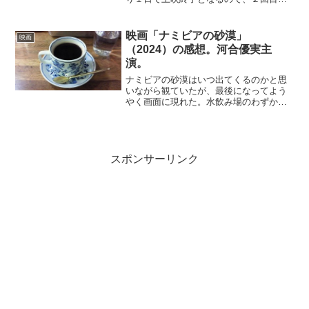
鑑賞のためにシネコンに行ってきた。平
日の昼間だったが、割引デーのせいもあ
り、かなりの人の入り。コロナ対策で入
映画「ナミビアの砂漠」
映画
場者数は半分に制限されて...
（2024）の感想。河合優実主
演。
ナミビアの砂漠はいつ出てくるのかと思
いながら観ていたが、最後になってよう
やく画面に現れた。水飲み場のわずかな
水を飲む動物。これが主人公のカナとい
うことかな。21歳のカナはエステに勤
め、恋人と同棲している。弱気の彼に嫌
気がさして、今の彼氏に乗...
スポンサーリンク