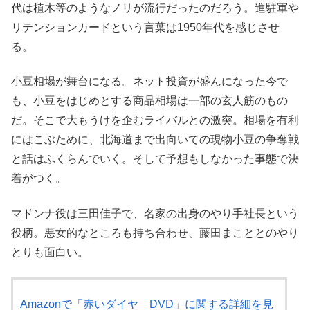
代は植木等のようなノリが流行だったのだろう。進駐軍や
リテンションカードという言葉は1950年代を感じさせ
る。
小豆相場が舞台になる。ネット投資が盛んになった今で
も、小豆をはじめとする商品相場は一部の玄人筋のもの
だ。そこで大もうけを企むライバルとの激突。相場を有利
にはこぶために、北海道まで出向いての現物小豆の争奪戦
と話はふくらんでいく。そして予想もしなかった事態で決
着がつく。
マドンナ役は三田佳子で、名家の出身のやり手社長という
役柄。悪女的なところも持ち合わせ、藤田まこととのやり
とりも面白い。
Amazonで「赤いダイヤ DVD」に関する詳細を見