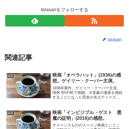
torasanをフォローする
torasan
関連記事
映画「オペラハット」(1936)の感
映画
想。ゲイリー・クーパー主演。
1936年製作。ゲイリー・クーパー主演。
NHK BSP4Kで視聴。大富豪の遺産を相続
することになった田舎の名士ディーズ。
ちょっと風変わりな趣味を持つ彼の周り
に、突然、財産目当ての人々が殺到す
る。フリーの女性新聞記者ベネットは、
映画「インビジブル・ゲスト 悪
映画
ゴシップ記事の...
魔の証明」(2016)の感想。
サスペンスもののスペイン映画というこ